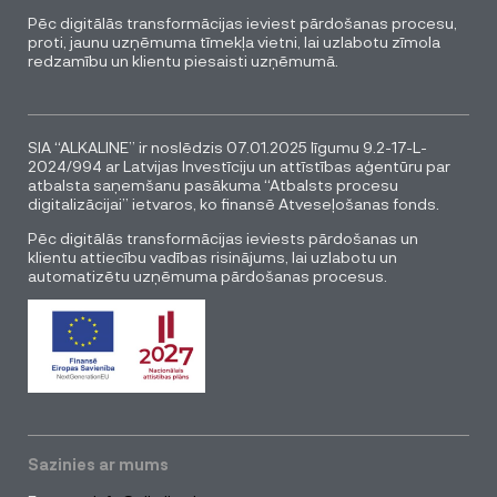
Pēc digitālās transformācijas ieviest pārdošanas procesu,
proti, jaunu uzņēmuma tīmekļa vietni, lai uzlabotu zīmola
redzamību un klientu piesaisti uzņēmumā.
SIA “ALKALINE” ir noslēdzis 07.01.2025 līgumu 9.2-17-L-
2024/994 ar Latvijas Investīciju un attīstības aģentūru par
atbalsta saņemšanu pasākuma “Atbalsts procesu
digitalizācijai” ietvaros, ko finansē Atveseļošanas fonds.
Pēc digitālās transformācijas ieviests pārdošanas un
klientu attiecību vadības risinājums, lai uzlabotu un
automatizētu uzņēmuma pārdošanas procesus.
Sazinies ar mums