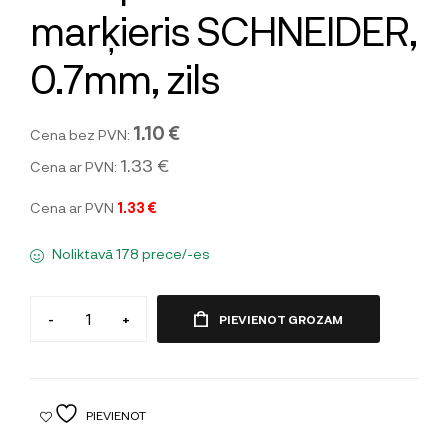
marķieris SCHNEIDER,
0.7mm, zils
1.10 €
Cena bez PVN:
1.33 €
Cena ar PVN:
Cena ar PVN
1.33 €
Noliktavā 178 prece/-es
-
+
PIEVIENOT GROZAM
PIEVIENOT