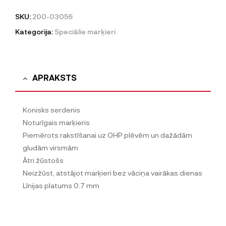
SKU:
200-03056
Kategorija:
Speciālie marķieri
APRAKSTS
Konisks serdenis
Noturīgais marķieris
Piemērots rakstīšanai uz OHP plēvēm un dažādām
gludām virsmām
Ātri žūstošs
Neizžūst, atstājot marķieri bez vāciņa vairākas dienas
Līnijas platums 0.7 mm