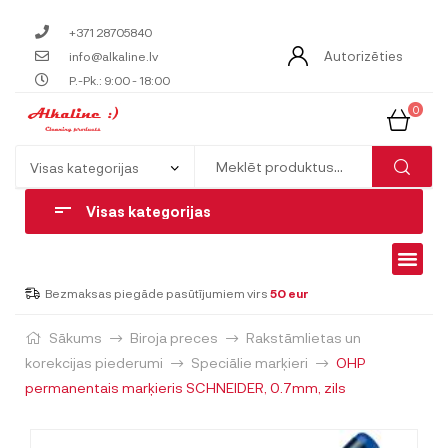
+371 28705840
Autorizēties
info@alkaline.lv
P.-Pk.: 9:00 - 18:00
0
Visas kategorijas
Bezmaksas piegāde pasūtījumiem virs
50 eur
Sākums
Biroja preces
Rakstāmlietas un
korekcijas piederumi
Speciālie marķieri
OHP
permanentais marķieris SCHNEIDER, 0.7mm, zils