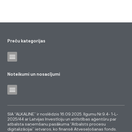
Preču kategorijas
Noteikumi un nosacījumi
SIA “ALKALINE” ir noslēdzis 16.09.2025. līgumu Nr.9.4- 1-L-
2025/44 ar Latvijas Investīciju un attīstības aģentūru par
atbalsta saņemšanu pasākuma “Atbalsts procesu
digitalizācijai” ietvaros, ko finansē Atveseļošanas fonds.