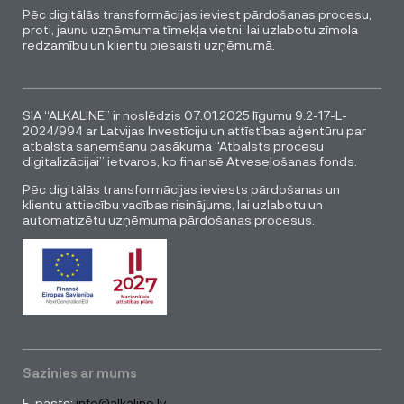
Pēc digitālās transformācijas ieviest pārdošanas procesu,
proti, jaunu uzņēmuma tīmekļa vietni, lai uzlabotu zīmola
redzamību un klientu piesaisti uzņēmumā.
SIA “ALKALINE” ir noslēdzis 07.01.2025 līgumu 9.2-17-L-
2024/994 ar Latvijas Investīciju un attīstības aģentūru par
atbalsta saņemšanu pasākuma “Atbalsts procesu
digitalizācijai” ietvaros, ko finansē Atveseļošanas fonds.
Pēc digitālās transformācijas ieviests pārdošanas un
klientu attiecību vadības risinājums, lai uzlabotu un
automatizētu uzņēmuma pārdošanas procesus.
Sazinies ar mums
E-pasts:
info@alkaline.lv