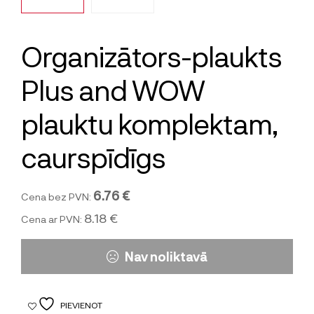
Organizātors-plaukts
Plus and WOW
plauktu komplektam,
caurspīdīgs
6.76 €
Cena bez PVN:
8.18 €
Cena ar PVN:
Nav noliktavā
PIEVIENOT