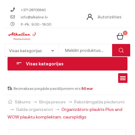
+371 28705840
Autorizēties
info@alkaline.lv
P.-Pk.: 9:00 - 18:00
0
Visas kategorijas
Bezmaksas piegāde pasūtījumiem virs
50 eur
Sākums
Biroja preces
Rakstāmgalda piederumi
Galda organizatori
Organizātors-plaukts Plus and
WOW plauktu komplektam, caurspīdīgs