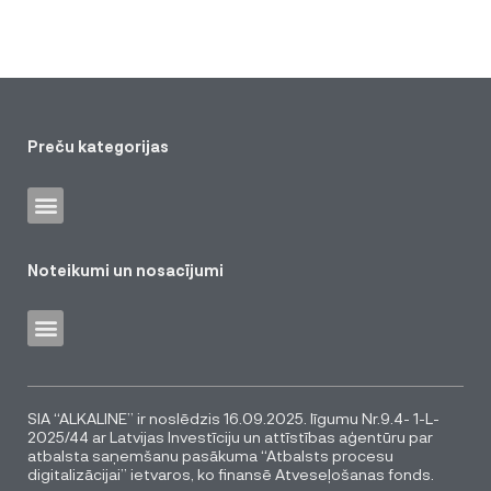
Preču kategorijas
Noteikumi un nosacījumi
SIA “ALKALINE” ir noslēdzis 16.09.2025. līgumu Nr.9.4- 1-L-
2025/44 ar Latvijas Investīciju un attīstības aģentūru par
atbalsta saņemšanu pasākuma “Atbalsts procesu
digitalizācijai” ietvaros, ko finansē Atveseļošanas fonds.