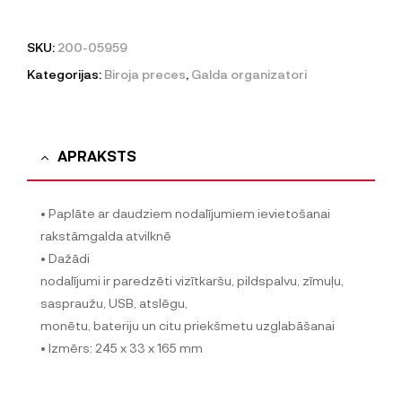
SKU:
200-05959
Kategorijas:
Biroja preces
,
Galda organizatori
APRAKSTS
• Paplāte ar daudziem nodalījumiem ievietošanai
rakstāmgalda atvilknē
• Dažādi
nodalījumi ir paredzēti vizītkaršu, pildspalvu, zīmuļu,
saspraužu, USB, atslēgu,
monētu, bateriju un citu priekšmetu uzglabāšanai
• Izmērs: 245 x 33 x 165 mm