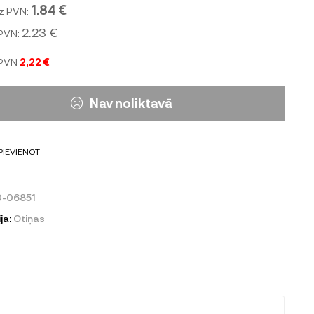
1.84 €
z PVN:
2.23 €
 PVN:
 PVN
2,22 €
Nav noliktavā
PIEVIENOT
0-06851
ja:
Otiņas