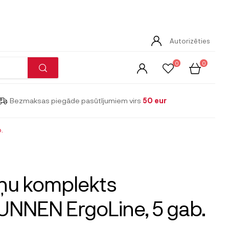
Autorizēties
0
0
Bezmaksas piegāde pasūtījumiem virs
50 eur
.
ņu komplekts
NNEN ErgoLine, 5 gab.