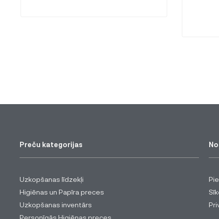
Preču kategorijas
No
Uzkopšanas līdzekļi
Pi
Higiēnas un Papīra preces
Sīk
Uzkopšanas inventārs
Pri
Personīgās Higiēnas preces