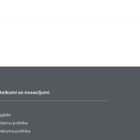
teikumi un nosacījumi
egāde
datņu politika
vātuma politika