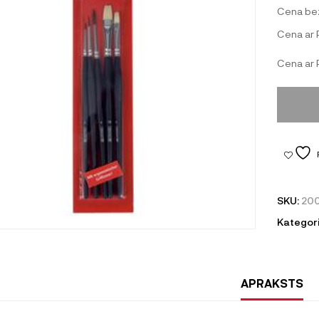
Cena be
Cena ar
Cena ar
SKU:
20
Kategori
APRAKSTS