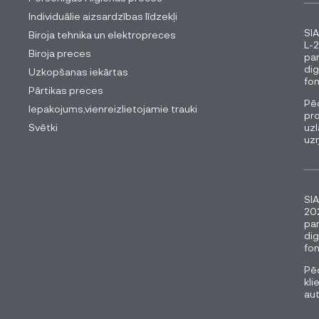
Individuālie aizsardzības līdzekļi
SIA
Biroja tehnika un elektropreces
L-2
Biroja preces
pa
dig
Uzkopšanas iekārtas
fon
Pārtikas preces
Pēc
Iepakojums,vienreizlietojamie trauki
pro
Svētki
uzl
uz
SIA
202
pa
dig
fon
Pēc
kli
au