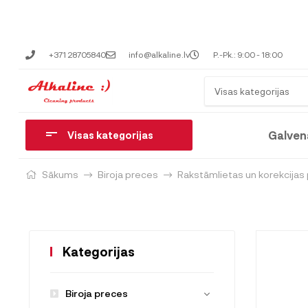
+371 28705840
info@alkaline.lv
P.-Pk.: 9:00 - 18:00
Visas kategorijas
Galven
Visas kategorijas
Sākums
Biroja preces
Rakstāmlietas un korekcijas
Kategorijas
Biroja preces