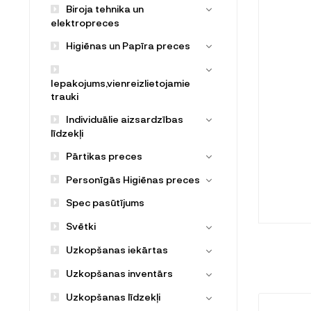
Biroja tehnika un
elektropreces
Higiēnas un Papīra preces
Iepakojums,vienreizlietojamie
trauki
Individuālie aizsardzības
līdzekļi
Pārtikas preces
Personīgās Higiēnas preces
Spec pasūtījums
Svētki
Uzkopšanas iekārtas
Uzkopšanas inventārs
Uzkopšanas līdzekļi