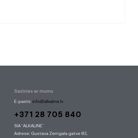
Sazinies ar mums
E-pasts:
info@alkaline.lv
+371 28 705 840
SIA “ALKALINE”
Adrese: Gustava Zemgala gatve 83,