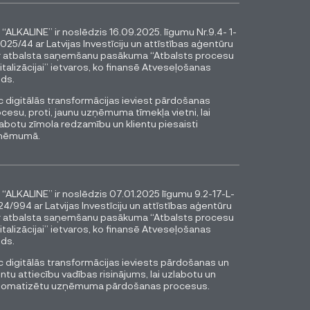
 “ALKALINE” ir noslēdzis 16.09.2025. līgumu Nr.9.4- 1-
025/44 ar Latvijas Investīciju un attīstības aģentūru
r atbalsta saņemšanu pasākuma “Atbalsts procesu
italizācijai” ietvaros, ko finansē Atveseļošanas
ds.
 digitālās transformācijas ieviest pārdošanas
cesu, proti, jaunu uzņēmuma tīmekļa vietni, lai
abotu zīmola redzamību un klientu piesaisti
ņēmumā.
 “ALKALINE” ir noslēdzis 07.01.2025 līgumu 9.2-17-L-
4/994 ar Latvijas Investīciju un attīstības aģentūru
r atbalsta saņemšanu pasākuma “Atbalsts procesu
italizācijai” ietvaros, ko finansē Atveseļošanas
ds.
 digitālās transformācijas ieviests pārdošanas un
entu attiecību vadības risinājums, lai uzlabotu un
tomatizētu uzņēmuma pārdošanas procesus.