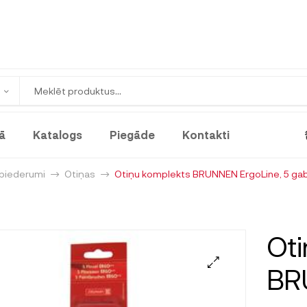
ā
Katalogs
Piegāde
Kontakti
 piederumi
Otiņas
Otiņu komplekts BRUNNEN ErgoLine, 5 gab
Oti
BRU