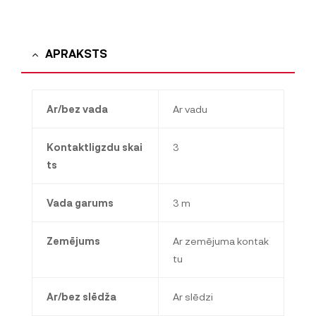
APRAKSTS
Ar/bez vada
Ar vadu
Kontaktligzdu skai
3
ts
Vada garums
3 m
Zemējums
Ar zemējuma kontak
tu
Ar/bez slēdža
Ar slēdzi