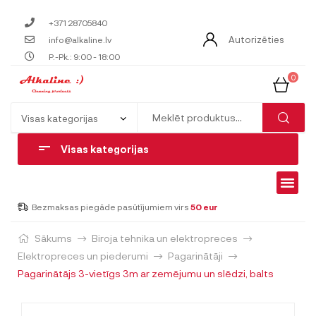
+371 28705840
Autorizēties
info@alkaline.lv
P.-Pk.: 9:00 - 18:00
0
Visas kategorijas
Bezmaksas piegāde pasūtījumiem virs
50 eur
Sākums
Biroja tehnika un elektropreces
Elektropreces un piederumi
Pagarinātāji
Pagarinātājs 3-vietīgs 3m ar zemējumu un slēdzi, balts