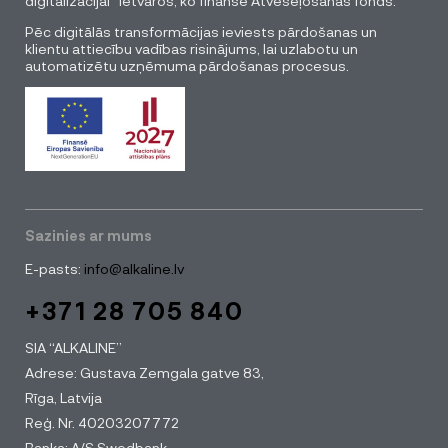
digitalizācijai” ietvaros, ko finansē Atveseļošanas fonds.
Pēc digitālās transformācijas ieviests pārdošanas un
klientu attiecību vadības risinājums, lai uzlabotu un
automatizētu uzņēmuma pārdošanas procesus.
Sazinies ar mums
E-pasts:
info@alkaline.lv
+371 28 705 840
SIA “ALKALINE”
Adrese: Gustava Zemgala gatve 83,
Rīga, Latvija
Reģ. Nr. 40203207772
Banka: A/S Swedbank