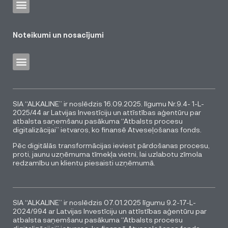
Noteikumi un nosacījumi
SIA “ALKALINE” ir noslēdzis 16.09.2025. līgumu Nr.9.4- 1-L-
2025/44 ar Latvijas Investīciju un attīstības aģentūru par
atbalsta saņemšanu pasākuma “Atbalsts procesu
digitalizācijai” ietvaros, ko finansē Atveseļošanas fonds.
Pēc digitālās transformācijas ieviest pārdošanas procesu,
proti, jaunu uzņēmuma tīmekļa vietni, lai uzlabotu zīmola
redzamību un klientu piesaisti uzņēmumā.
SIA “ALKALINE” ir noslēdzis 07.01.2025 līgumu 9.2-17-L-
2024/994 ar Latvijas Investīciju un attīstības aģentūru par
atbalsta saņemšanu pasākuma “Atbalsts procesu