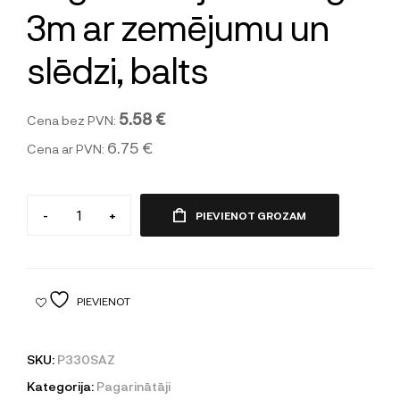
3m ar zemējumu un
slēdzi, balts
5.58 €
Cena bez PVN:
6.75 €
Cena ar PVN:
-
+
PIEVIENOT GROZAM
PIEVIENOT
SKU:
P330SAZ
Kategorija:
Pagarinātāji