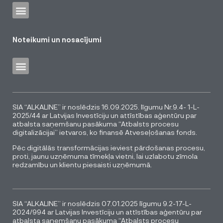
Noteikumi un nosacījumi
SIA “ALKALINE” ir noslēdzis 16.09.2025. līgumu Nr.9.4- 1-L-
2025/44 ar Latvijas Investīciju un attīstības aģentūru par
atbalsta saņemšanu pasākuma “Atbalsts procesu
digitalizācijai” ietvaros, ko finansē Atveseļošanas fonds.
Pēc digitālās transformācijas ieviest pārdošanas procesu,
proti, jaunu uzņēmuma tīmekļa vietni, lai uzlabotu zīmola
redzamību un klientu piesaisti uzņēmumā.
SIA “ALKALINE” ir noslēdzis 07.01.2025 līgumu 9.2-17-L-
2024/994 ar Latvijas Investīciju un attīstības aģentūru par
atbalsta saņemšanu pasākuma “Atbalsts procesu