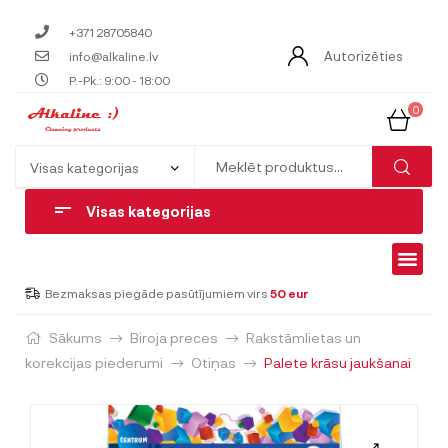
+371 28705840
Autorizēties
info@alkaline.lv
P.-Pk.: 9:00 - 18:00
0
Visas kategorijas
Bezmaksas piegāde pasūtījumiem virs
50 eur
Sākums
Biroja preces
Rakstāmlietas un
korekcijas piederumi
Otiņas
Palete krāsu jaukšanai