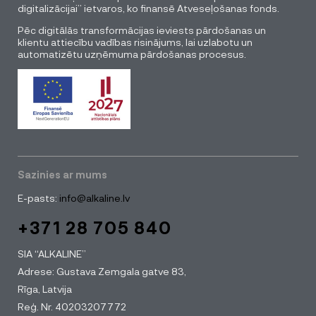
digitalizācijai” ietvaros, ko finansē Atveseļošanas fonds.
Pēc digitālās transformācijas ieviests pārdošanas un
klientu attiecību vadības risinājums, lai uzlabotu un
automatizētu uzņēmuma pārdošanas procesus.
Sazinies ar mums
E-pasts:
info@alkaline.lv
+371 28 705 840
SIA “ALKALINE”
Adrese: Gustava Zemgala gatve 83,
Rīga, Latvija
Reģ. Nr. 40203207772