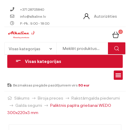
+371 28705840
Autorizēties
info@alkaline.lv
P.-Pk.: 9:00 - 18:00
0
Visas kategorijas
Bezmaksas piegāde pasūtījumiem virs
50 eur
Sākums
Biroja preces
Rakstāmgalda piederumi
Galda segumi
Paliktnis papīra griešanai WEDO
300x220x3 mm