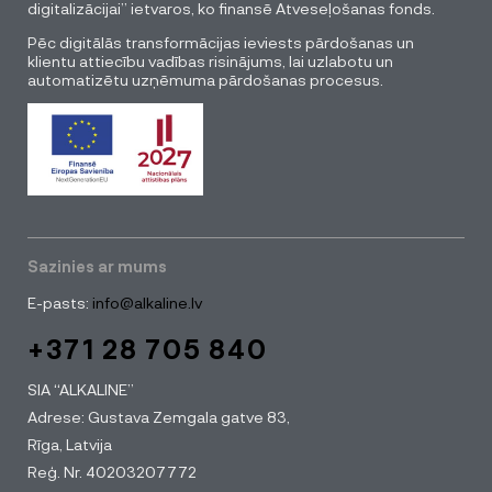
digitalizācijai” ietvaros, ko finansē Atveseļošanas fonds.
Pēc digitālās transformācijas ieviests pārdošanas un
klientu attiecību vadības risinājums, lai uzlabotu un
automatizētu uzņēmuma pārdošanas procesus.
Sazinies ar mums
E-pasts:
info@alkaline.lv
+371 28 705 840
SIA “ALKALINE”
Adrese: Gustava Zemgala gatve 83,
Rīga, Latvija
Reģ. Nr. 40203207772