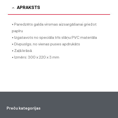
APRAKSTS
• Paredzēts galda virsmas aizsargāšanai griežot
papīru
• Izgatavots no speciāla trīs slāņu PVC materiāla
• Divpusīgs, no vienas puses apdrukāts
• Zaļā krāsā
• Izmērs: 300 x 220 x 3 mm
Preču kategorijas