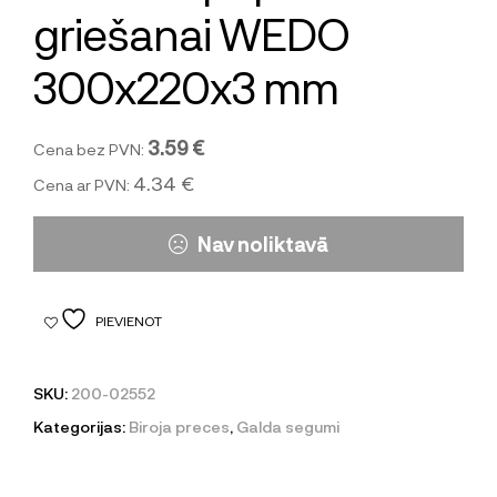
griešanai WEDO
300x220x3 mm
3.59 €
Cena bez PVN:
4.34 €
Cena ar PVN:
Nav noliktavā
PIEVIENOT
SKU:
200-02552
Kategorijas:
Biroja preces
,
Galda segumi