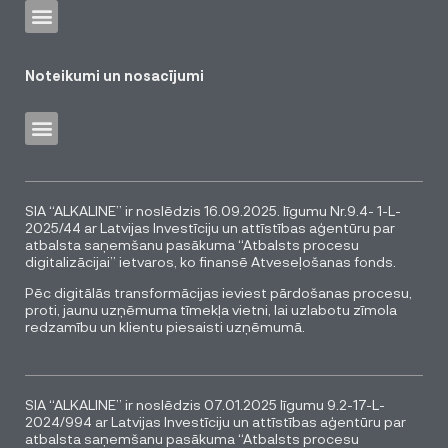
Noteikumi un nosacījumi
SIA “ALKALINE” ir noslēdzis 16.09.2025. līgumu Nr.9.4- 1-L-
2025/44 ar Latvijas Investīciju un attīstības aģentūru par
atbalsta saņemšanu pasākuma “Atbalsts procesu
digitalizācijai” ietvaros, ko finansē Atveseļošanas fonds.
Pēc digitālās transformācijas ieviest pārdošanas procesu,
proti, jaunu uzņēmuma tīmekļa vietni, lai uzlabotu zīmola
redzamību un klientu piesaisti uzņēmumā.
SIA “ALKALINE” ir noslēdzis 07.01.2025 līgumu 9.2-17-L-
2024/994 ar Latvijas Investīciju un attīstības aģentūru par
atbalsta saņemšanu pasākuma “Atbalsts procesu