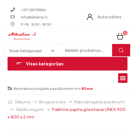
+371 28705840
Autorizēties
info@alkaline.lv
P.-Pk.: 9:00 - 18:00
0
Visas kategorijas
Bezmaksas piegāde pasūtījumiem virs
50 eur
Sākums
Biroja preces
Rakstāmgalda piederumi
Galda segumi
Paliktnis papīra griezšanai LINEX 600
x 900 x 2 mm