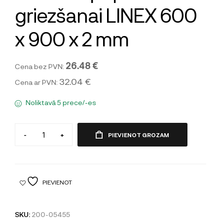
griezšanai LINEX 600
x 900 x 2 mm
26.48 €
Cena bez PVN:
32.04 €
Cena ar PVN:
Noliktavā 5 prece/-es
-
+
PIEVIENOT GROZAM
PIEVIENOT
SKU:
200-05455