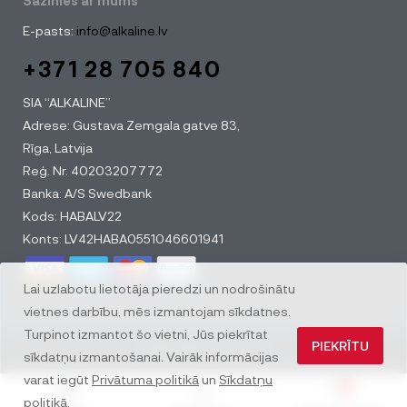
Sazinies ar mums
E-pasts:
info@alkaline.lv
+371 28 705 840
SIA “ALKALINE”
Adrese: Gustava Zemgala gatve 83,
Rīga, Latvija
Reģ. Nr. 40203207772
Banka: A/S Swedbank
Kods: HABALV22
Konts: LV42HABA0551046601941
Lai uzlabotu lietotāja pieredzi un nodrošinātu
vietnes darbību, mēs izmantojam sīkdatnes.
Turpinot izmantot šo vietni, Jūs piekrītat
PIEKRĪTU
© All rights reserved
sīkdatņu izmantošanai. Vairāk informācijas
varat iegūt
Privātuma politikā
un
Sīkdatņu
0
politikā
.