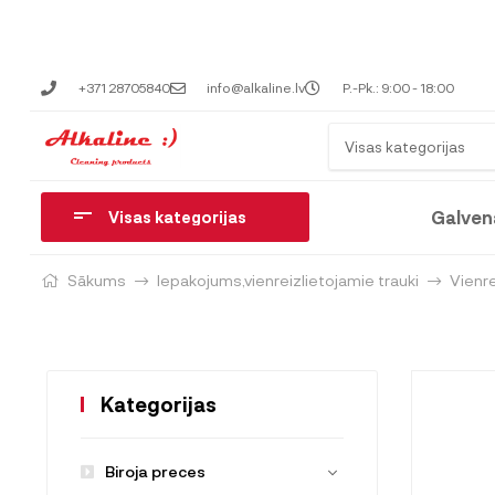
+371 28705840
info@alkaline.lv
P.-Pk.: 9:00 - 18:00
Visas kategorijas
Galven
Visas kategorijas
Sākums
Iepakojums,vienreizlietojamie trauki
Vienre
Kategorijas
Biroja preces