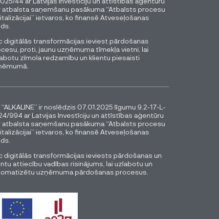
025/44 ar Latvijas Investīciju un attīstības aģentūru
r atbalsta saņemšanu pasākuma “Atbalsts procesu
italizācijai” ietvaros, ko finansē Atveseļošanas
ds.
 digitālās transformācijas ieviest pārdošanas
cesu, proti, jaunu uzņēmuma tīmekļa vietni, lai
abotu zīmola redzamību un klientu piesaisti
ņēmumā.
 “ALKALINE” ir noslēdzis 07.01.2025 līgumu 9.2-17-L-
4/994 ar Latvijas Investīciju un attīstības aģentūru
r atbalsta saņemšanu pasākuma “Atbalsts procesu
italizācijai” ietvaros, ko finansē Atveseļošanas
ds.
 digitālās transformācijas ieviests pārdošanas un
entu attiecību vadības risinājums, lai uzlabotu un
tomatizētu uzņēmuma pārdošanas procesus.