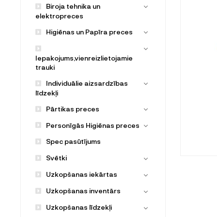
Biroja tehnika un
elektropreces
Higiēnas un Papīra preces
Iepakojums,vienreizlietojamie
trauki
Individuālie aizsardzības
līdzekļi
Pārtikas preces
Personīgās Higiēnas preces
Spec pasūtījums
Svētki
Uzkopšanas iekārtas
Uzkopšanas inventārs
Uzkopšanas līdzekļi