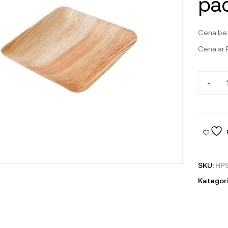
pac
Cena be
Cena ar
-
SKU:
HP
Kategori