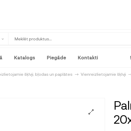
ā
Katalogs
Piegāde
Kontakti
izlietojamie šķīvji, bļodas un paplātes
Vienreizlietojamie šķīvji
Pal
20x