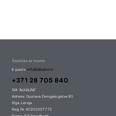
Sazinies ar mums
E-pasts:
info@alkaline.lv
+371 28 705 840
SIA “ALKALINE”
Adrese: Gustava Zemgala gatve 83,
Rīga, Latvija
Reģ. Nr. 40203207772
Banka: A/S Swedbank