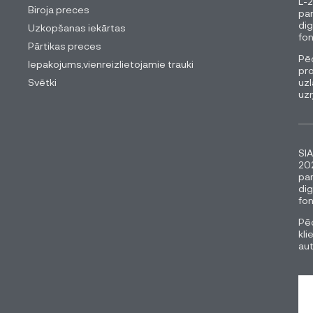
L-2
Biroja preces
pa
dig
Uzkopšanas iekārtas
fon
Pārtikas preces
Pēc
Iepakojums,vienreizlietojamie trauki
pro
Svētki
uzl
uz
SIA
202
pa
dig
fon
Pēc
kli
au