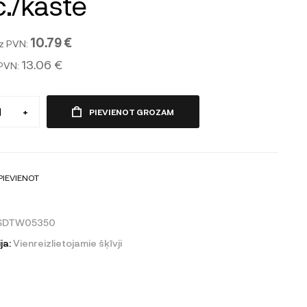
./kastē
10.79 €
z PVN:
13.06 €
 PVN:
+
PIEVIENOT GROZAM
PIEVIENOT
SDTW05350
ja:
Vienreizlietojamie šķīvji