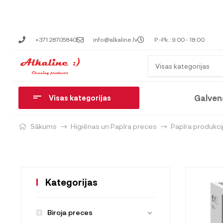
+371 28705840
info@alkaline.lv
P.-Pk.: 9:00 - 18:00
Visas kategorijas
Galven
Visas kategorijas
Sākums
Higiēnas un Papīra preces
Papīra produkci
Kategorijas
Biroja preces