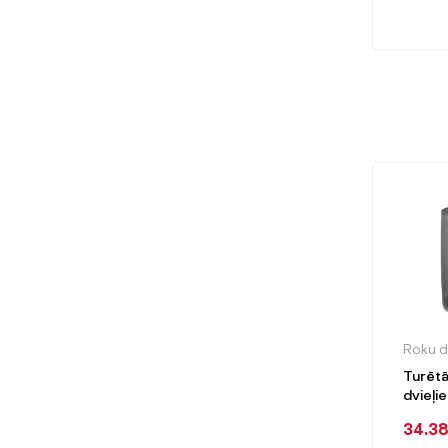
Roku dv
Turētā
dvieļie
KATRI
34.3
S, mel