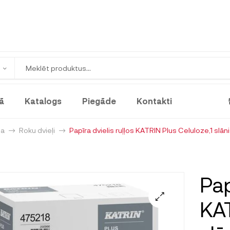
ā
Katalogs
Piegāde
Kontakti
ja
Roku dvieļi
Papīra dvielis ruļļos KATRIN Plus Celuloze,1 slānis
Pap
KAT