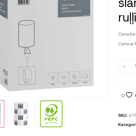
slā
ruļļ
Cena be
Cena ar
-
SKU:
475
Kategori