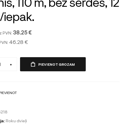
nis, 110 m, bez serdes, 12
i/iepak.
38.25 €
z PVN:
46.28 €
 PVN:
+
PIEVIENOT GROZAM
PIEVIENOT
218
ja:
Roku dvieļi