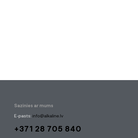
Sazinies ar mums
E-pasts:
info@alkaline.lv
+371 28 705 840