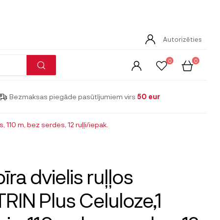
Autorizēties
0
0
Bezmaksas piegāde pasūtījumiem virs
50 eur
, 110 m, bez serdes, 12 ruļļi/iepak.
īra dvielis ruļļos
RIN Plus Celuloze,1