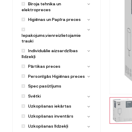
Biroja tehnika un
elektropreces
Higiēnas un Papīra preces
Iepakojums,vienreizlietojamie
trauki
Individuālie aizsardzības
līdzekļi
Pārtikas preces
Personīgās Higiēnas preces
Spec pasūtījums
Svētki
Uzkopšanas iekārtas
Uzkopšanas inventārs
Uzkopšanas līdzekļi