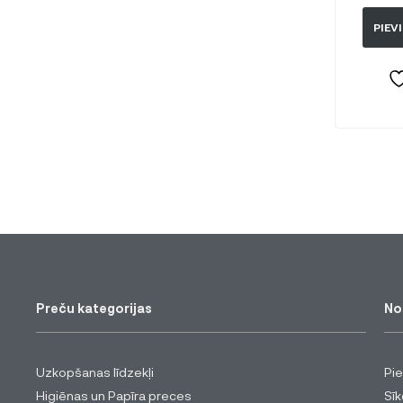
PIEV
Preču kategorijas
No
Uzkopšanas līdzekļi
Pi
Higiēnas un Papīra preces
Sīk