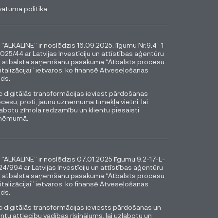
vātuma politika
 “ALKALINE” ir noslēdzis 16.09.2025. līgumu Nr.9.4- 1-
025/44 ar Latvijas Investīciju un attīstības aģentūru
r atbalsta saņemšanu pasākuma “Atbalsts procesu
italizācijai” ietvaros, ko finansē Atveseļošanas
ds.
 digitālās transformācijas ieviest pārdošanas
cesu, proti, jaunu uzņēmuma tīmekļa vietni, lai
abotu zīmola redzamību un klientu piesaisti
ņēmumā.
 “ALKALINE” ir noslēdzis 07.01.2025 līgumu 9.2-17-L-
4/994 ar Latvijas Investīciju un attīstības aģentūru
r atbalsta saņemšanu pasākuma “Atbalsts procesu
italizācijai” ietvaros, ko finansē Atveseļošanas
ds.
 digitālās transformācijas ieviests pārdošanas un
entu attiecību vadības risinājums, lai uzlabotu un