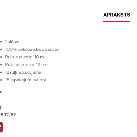
APRAKSTS
1 slānis
100% celuloze,bez serdes
Ruļļa garums: 110 m
Ruļļa diametrs: 13 cm
12 ruļļi iepakojumā
18 iepakojumi paletē
e
antijas