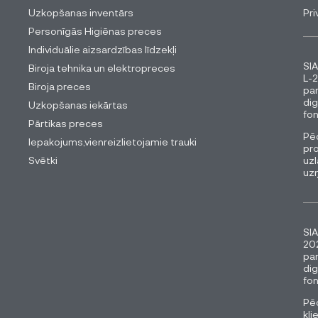
Uzkopšanas inventārs
Pri
Personīgās Higiēnas preces
Individuālie aizsardzības līdzekļi
SIA
Biroja tehnika un elektropreces
L-2
Biroja preces
pa
dig
Uzkopšanas iekārtas
fon
Pārtikas preces
Pēc
Iepakojums,vienreizlietojamie trauki
pro
Svētki
uzl
uz
SIA
202
pa
dig
fon
Pēc
kli