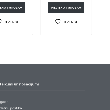
IENOT GROZAM
PIEVIENOT GROZAM
PIEVIENOT
PIEVIENOT
teikumi un nosacījumi
egāde
datņu politika