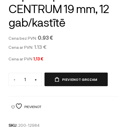
CENTRUM 19 mm, 12
gab/kastītē
0.93 €
Cena bez PVN:
1.13 €
Cena ar PVN:
Cena ar PVN
1,13 €
-
+
PIEVIENOT GROZAM
PIEVIENOT
SKU:
200-12984