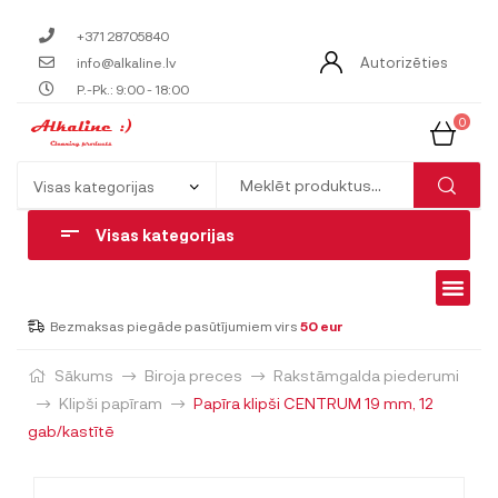
+371 28705840
Autorizēties
info@alkaline.lv
P.-Pk.: 9:00 - 18:00
0
Visas kategorijas
Bezmaksas piegāde pasūtījumiem virs
50 eur
Sākums
Biroja preces
Rakstāmgalda piederumi
Klipši papīram
Papīra klipši CENTRUM 19 mm, 12
gab/kastītē