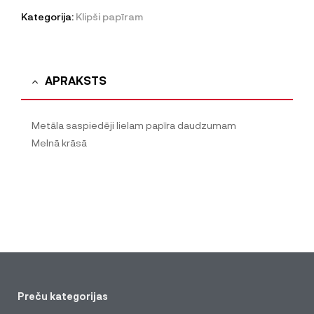
Kategorija:
Klipši papīram
APRAKSTS
Metāla saspiedēji lielam papīra daudzumam
Melnā krāsā
Preču kategorijas