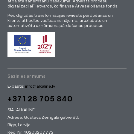
atbalsta saņemšanu pasākuma “Atbalsts procesu
digitalizācijai” ietvaros, ko finansē Atveseļošanas fonds.
Pēc digitālās transformācijas ieviests pārdošanas un
klientu attiecību vadības risinājums, lai uzlabotu un
automatizētu uzņēmuma pārdošanas procesus.
Sazinies ar mums
E-pasts:
info@alkaline.lv
+371 28 705 840
SIA “ALKALINE”
Adrese: Gustava Zemgala gatve 83,
Rīga, Latvija
Reģ. Nr. 40203207772