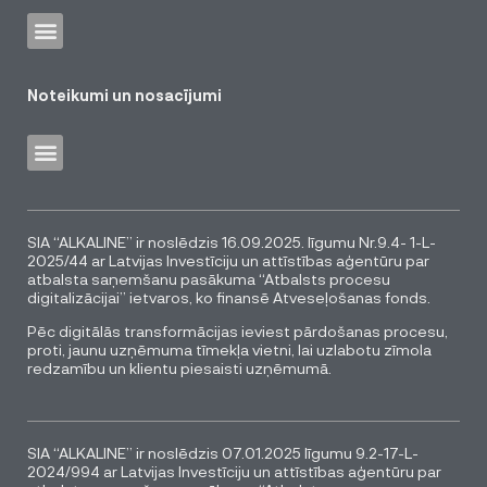
Noteikumi un nosacījumi
SIA “ALKALINE” ir noslēdzis 16.09.2025. līgumu Nr.9.4- 1-L-
2025/44 ar Latvijas Investīciju un attīstības aģentūru par
atbalsta saņemšanu pasākuma “Atbalsts procesu
digitalizācijai” ietvaros, ko finansē Atveseļošanas fonds.
Pēc digitālās transformācijas ieviest pārdošanas procesu,
proti, jaunu uzņēmuma tīmekļa vietni, lai uzlabotu zīmola
redzamību un klientu piesaisti uzņēmumā.
SIA “ALKALINE” ir noslēdzis 07.01.2025 līgumu 9.2-17-L-
2024/994 ar Latvijas Investīciju un attīstības aģentūru par