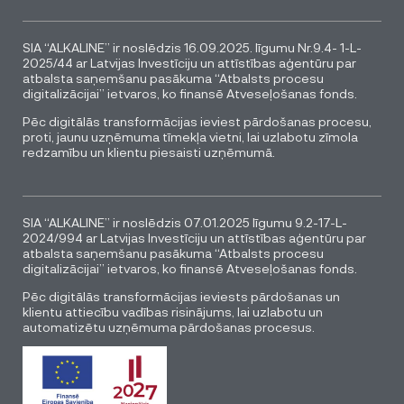
SIA “ALKALINE” ir noslēdzis 16.09.2025. līgumu Nr.9.4- 1-L-
2025/44 ar Latvijas Investīciju un attīstības aģentūru par
atbalsta saņemšanu pasākuma “Atbalsts procesu
digitalizācijai” ietvaros, ko finansē Atveseļošanas fonds.
Pēc digitālās transformācijas ieviest pārdošanas procesu,
proti, jaunu uzņēmuma tīmekļa vietni, lai uzlabotu zīmola
redzamību un klientu piesaisti uzņēmumā.
SIA “ALKALINE” ir noslēdzis 07.01.2025 līgumu 9.2-17-L-
2024/994 ar Latvijas Investīciju un attīstības aģentūru par
atbalsta saņemšanu pasākuma “Atbalsts procesu
digitalizācijai” ietvaros, ko finansē Atveseļošanas fonds.
Pēc digitālās transformācijas ieviests pārdošanas un
klientu attiecību vadības risinājums, lai uzlabotu un
automatizētu uzņēmuma pārdošanas procesus.