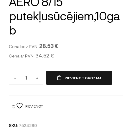
AERO 8/15
putekļusūcējiem,10ga
b
28.53 €
Cena bez PVN:
34.52 €
Cena ar PVN:
-
+
PIEVIENOT GROZAM
PIEVIENOT
SKU:
7524289