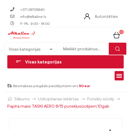
+371 28705840
Autorizēties
info@alkaline.lv
P.-Pk.: 9:00 - 18:00
0
Visas kategorijas
Bezmaksas piegāde pasūtījumiem virs
50 eur
Sākums
Uzkopšanas iekārtas
Putekļu sūcēji
Papīra maisi TASKI AERO 8/15 putekļusūcējiem,10gab