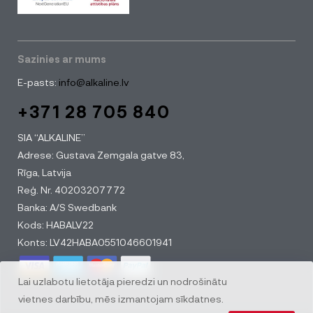
Sazinies ar mums
E-pasts:
info@alkaline.lv
+371 28 705 840
SIA “ALKALINE”
Adrese: Gustava Zemgala gatve 83,
Rīga, Latvija
Reģ. Nr. 40203207772
Banka: A/S Swedbank
Kods: HABALV22
Konts: LV42HABA0551046601941
Lai uzlabotu lietotāja pieredzi un nodrošinātu
vietnes darbību, mēs izmantojam sīkdatnes.