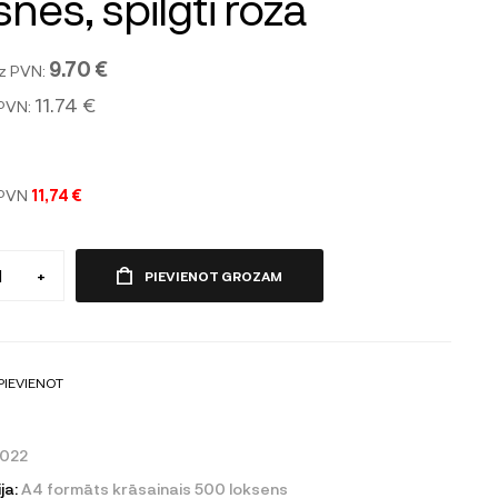
snes, spilgti rozā
9.70 €
z PVN:
11.74 €
 PVN:
 PVN
11,74 €
+
PIEVIENOT GROZAM
PIEVIENOT
022
ja:
A4 formāts krāsainais 500 loksens