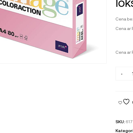
lok
Cena be
Cena ar
Cena ar
-
SKU:
617
Kategori