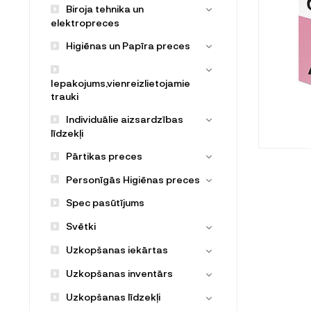
Biroja tehnika un
elektropreces
Higiēnas un Papīra preces
Iepakojums,vienreizlietojamie
trauki
Individuālie aizsardzības
līdzekļi
Pārtikas preces
Personīgās Higiēnas preces
Spec pasūtījums
Svētki
Uzkopšanas iekārtas
Uzkopšanas inventārs
Uzkopšanas līdzekļi