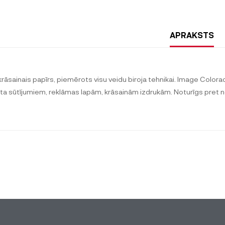
APRAKSTS
krāsainais papīrs, piemērots visu veidu biroja tehnikai. Image Colorac
ta sūtījumiem, reklāmas lapām, krāsainām izdrukām. Noturīgs pret