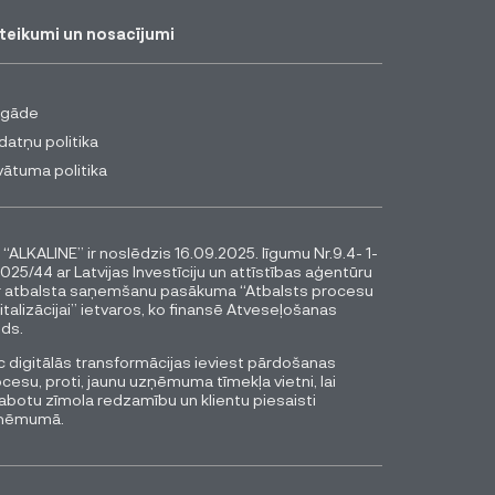
teikumi un nosacījumi
egāde
datņu politika
vātuma politika
 “ALKALINE” ir noslēdzis 16.09.2025. līgumu Nr.9.4- 1-
025/44 ar Latvijas Investīciju un attīstības aģentūru
r atbalsta saņemšanu pasākuma “Atbalsts procesu
italizācijai” ietvaros, ko finansē Atveseļošanas
ds.
 digitālās transformācijas ieviest pārdošanas
cesu, proti, jaunu uzņēmuma tīmekļa vietni, lai
abotu zīmola redzamību un klientu piesaisti
ņēmumā.