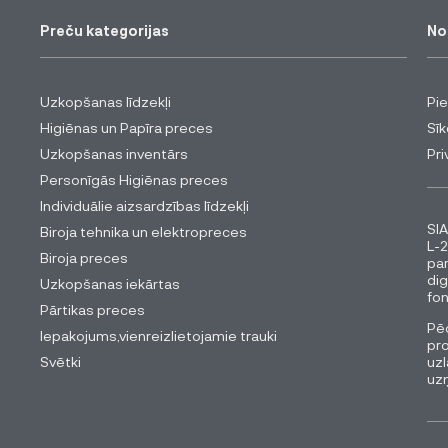
Preču kategorijas
No
Uzkopšanas līdzekļi
Pi
Higiēnas un Papīra preces
Sīk
Uzkopšanas inventārs
Pri
Personīgās Higiēnas preces
Individuālie aizsardzības līdzekļi
SIA
Biroja tehnika un elektropreces
L-2
Biroja preces
pa
dig
Uzkopšanas iekārtas
fon
Pārtikas preces
Pēc
Iepakojums,vienreizlietojamie trauki
pro
Svētki
uzl
uz