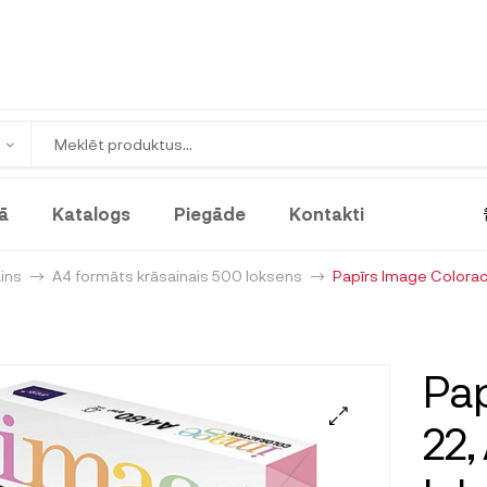
ā
Katalogs
Piegāde
Kontakti
ains
A4 formāts krāsainais 500 loksens
Papīrs Image Coloract
Pap
22,