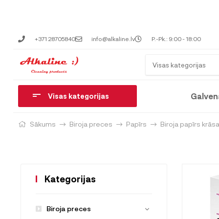
+371 28705840
info@alkaline.lv
P.-Pk.: 9:00 - 18:00
Visas kategorijas
Galven
Visas kategorijas
Sākums
Biroja preces
Papīrs
Biroja papīrs krās
Kategorijas
Biroja preces