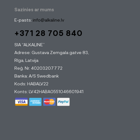
Sazinies ar mums
E-pasts:
info@alkaline.lv
+371 28 705 840
SIA “ALKALINE”
Adrese: Gustava Zemgala gatve 83,
Rīga, Latvija
Reģ. Nr. 40203207772
Banka: A/S Swedbank
Kods: HABALV22
Konts: LV42HABA0551046601941