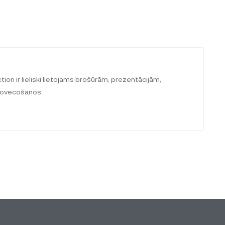
tion ir lieliski lietojams brošūrām, prezentācijām,
 novecošanos.