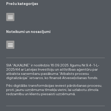
Preču kategorijas
Noteikumi un nosacījumi
SIA “ALKALINE” ir noslēdzis 16.09.2025. līgumu Nr.9.4- 1-L-
2025/44 ar Latvijas Investīciju un attīstības aģentūru par
atbalsta saņemšanu pasākuma “Atbalsts procesu
digitalizācijai” ietvaros, ko finansē Atveseļošanas fonds.
Pēc digitālās transformācijas ieviest pārdošanas procesu,
proti, jaunu uzņēmuma tīmekļa vietni, lai uzlabotu zīmola
redzamību un klientu piesaisti uzņēmumā.