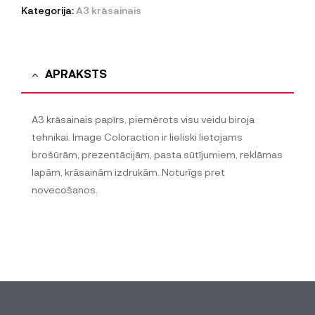
Kategorija:
A3 krāsainais
APRAKSTS
A3 krāsainais papīrs, piemērots visu veidu biroja
tehnikai. Image Coloraction ir lieliski lietojams
brošūrām, prezentācijām, pasta sūtījumiem, reklāmas
lapām, krāsainām izdrukām. Noturīgs pret
novecošanos.