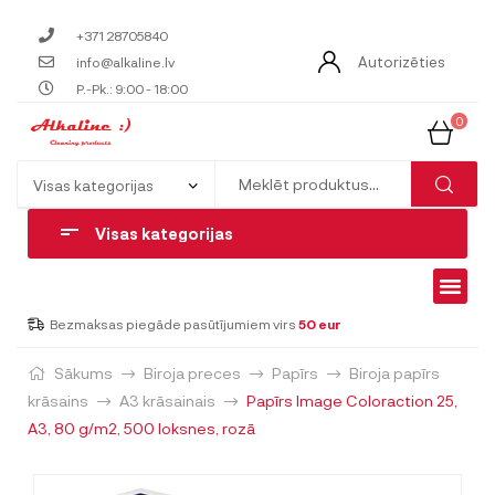
+371 28705840
Autorizēties
info@alkaline.lv
P.-Pk.: 9:00 - 18:00
0
Visas kategorijas
Bezmaksas piegāde pasūtījumiem virs
50 eur
Sākums
Biroja preces
Papīrs
Biroja papīrs
krāsains
A3 krāsainais
Papīrs Image Coloraction 25,
A3, 80 g/m2, 500 loksnes, rozā