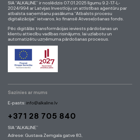
SIA “ALKALINE” ir noslēdzis 07.01.2025 līgumu 9.2-17-L-
2024/994 ar Latvijas Investīciju un attīstības aģentūru par
atbalsta saņemšanu pasākuma “Atbalsts procesu
digitalizācijai” ietvaros, ko finansē Atveseļošanas fonds.
Pēc digitālās transformācijas ieviests pārdošanas un
klientu attiecību vadības risinājums, lai uzlabotu un
automatizētu uzņēmuma pārdošanas procesus.
Sazinies ar mums
E-pasts:
info@alkaline.lv
+371 28 705 840
SIA “ALKALINE”
Adrese: Gustava Zemgala gatve 83,