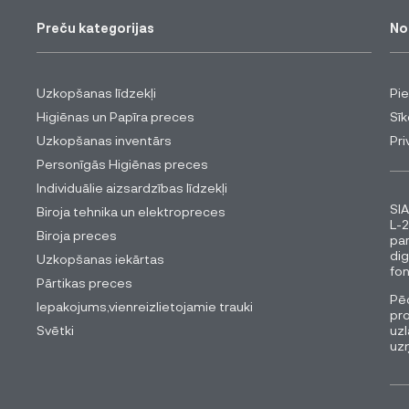
Preču kategorijas
No
Uzkopšanas līdzekļi
Pi
Higiēnas un Papīra preces
Sīk
Uzkopšanas inventārs
Pri
Personīgās Higiēnas preces
Individuālie aizsardzības līdzekļi
SIA
Biroja tehnika un elektropreces
L-2
Biroja preces
pa
dig
Uzkopšanas iekārtas
fon
Pārtikas preces
Pēc
Iepakojums,vienreizlietojamie trauki
pro
Svētki
uzl
uz