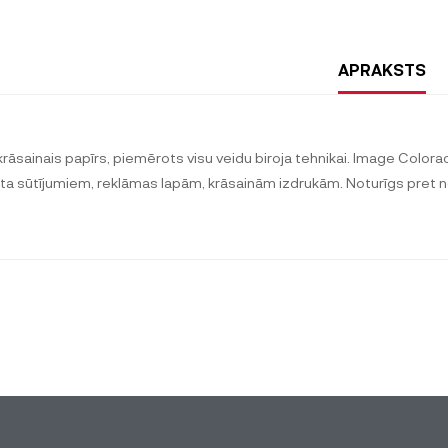
APRAKSTS
krāsainais papīrs, piemērots visu veidu biroja tehnikai. Image Colorac
ta sūtījumiem, reklāmas lapām, krāsainām izdrukām. Noturīgs pret