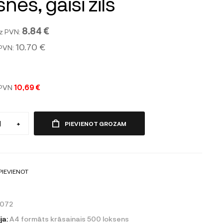
snes, gaiši zils
8.84 €
z PVN:
10.70 €
 PVN:
 PVN
10,69 €
+
PIEVIENOT GROZAM
PIEVIENOT
7072
ja:
A4 formāts krāsainais 500 loksens