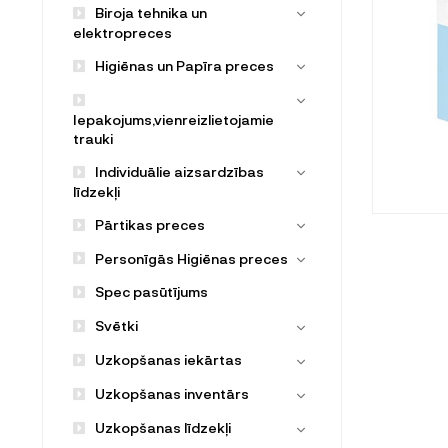
Biroja tehnika un
elektropreces
Higiēnas un Papīra preces
Iepakojums,vienreizlietojamie
trauki
Individuālie aizsardzības
līdzekļi
Pārtikas preces
Personīgās Higiēnas preces
Spec pasūtījums
Svētki
Uzkopšanas iekārtas
Uzkopšanas inventārs
Uzkopšanas līdzekļi