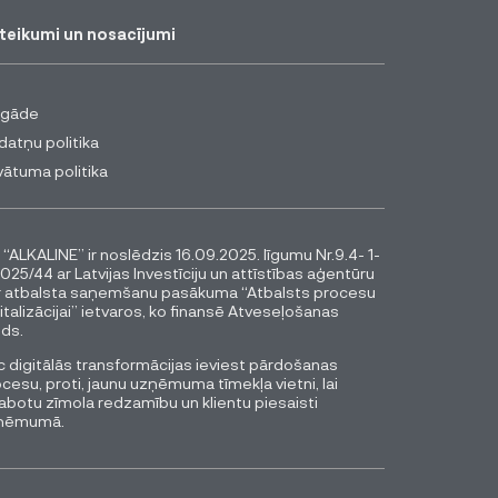
teikumi un nosacījumi
egāde
datņu politika
vātuma politika
 “ALKALINE” ir noslēdzis 16.09.2025. līgumu Nr.9.4- 1-
025/44 ar Latvijas Investīciju un attīstības aģentūru
r atbalsta saņemšanu pasākuma “Atbalsts procesu
italizācijai” ietvaros, ko finansē Atveseļošanas
ds.
 digitālās transformācijas ieviest pārdošanas
cesu, proti, jaunu uzņēmuma tīmekļa vietni, lai
abotu zīmola redzamību un klientu piesaisti
ņēmumā.