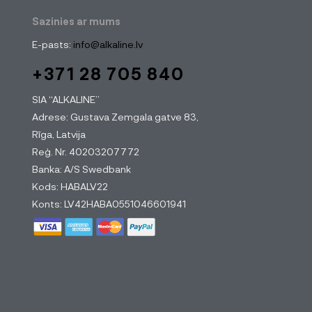
Sazinies ar mums
E-pasts:
info@alkaline.lv
+371 28 705 840
SIA “ALKALINE”
Adrese: Gustava Zemgala gatve 83,
Rīga, Latvija
Reģ. Nr. 40203207772
Banka: A/S Swedbank
Kods: HABALV22
Konts: LV42HABA0551046601941