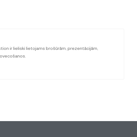
tion ir lieliski lietojams brošūrām, prezentācijām,
 novecošanos.