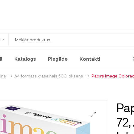
ā
Katalogs
Piegāde
Kontakti
ains
A4 formāts krāsainais 500 loksens
Papīrs Image Coloract
Pap
72,