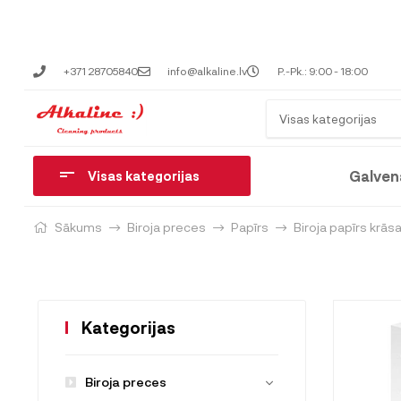
+371 28705840
info@alkaline.lv
P.-Pk.: 9:00 - 18:00
Visas kategorijas
Galven
Visas kategorijas
Sākums
Biroja preces
Papīrs
Biroja papīrs krās
Kategorijas
Biroja preces