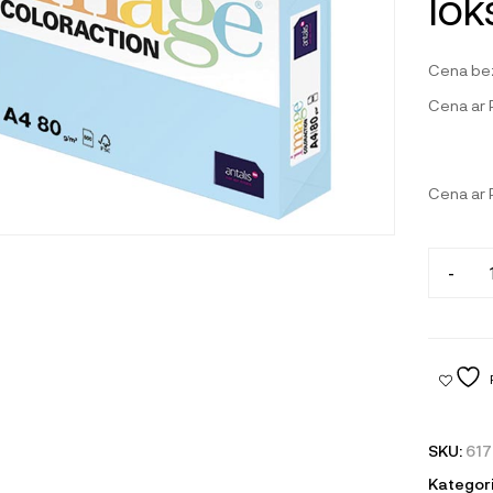
lok
Cena be
Cena ar
Cena ar
-
SKU:
61
Kategori