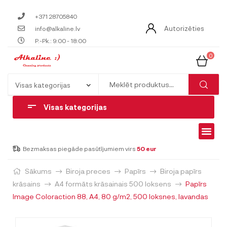
+371 28705840
Autorizēties
info@alkaline.lv
P.-Pk.: 9:00 - 18:00
0
Visas kategorijas
Bezmaksas piegāde pasūtījumiem virs
50 eur
Sākums
Biroja preces
Papīrs
Biroja papīrs
krāsains
A4 formāts krāsainais 500 loksens
Papīrs
Image Coloraction 88, A4, 80 g/m2, 500 loksnes, lavandas