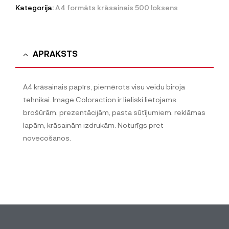
Kategorija:
A4 formāts krāsainais 500 loksens
APRAKSTS
A4 krāsainais papīrs, piemērots visu veidu biroja
tehnikai. Image Coloraction ir lieliski lietojams
brošūrām, prezentācijām, pasta sūtījumiem, reklāmas
lapām, krāsainām izdrukām. Noturīgs pret
novecošanos.