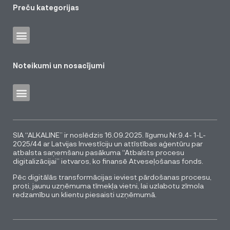
Preču kategorijas
Noteikumi un nosacījumi
SIA “ALKALINE” ir noslēdzis 16.09.2025. līgumu Nr.9.4- 1-L-
2025/44 ar Latvijas Investīciju un attīstības aģentūru par
atbalsta saņemšanu pasākuma “Atbalsts procesu
digitalizācijai” ietvaros, ko finansē Atveseļošanas fonds.
Pēc digitālās transformācijas ieviest pārdošanas procesu,
proti, jaunu uzņēmuma tīmekļa vietni, lai uzlabotu zīmola
redzamību un klientu piesaisti uzņēmumā.