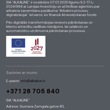
SIA “ALKALINE” ir noslēdzis 07.01.2025 līgumu 9.2-17-L-
2024/994 ar Latvijas Investīciju un attīstības aģentūru par
atbalsta saņemšanu pasākuma “Atbalsts procesu
digitalizācijai” ietvaros, ko finansē Atveseļošanas fonds.
Pēc digitālās transformācijas ieviests pārdošanas un
klientu attiecību vadības risinājums, lai uzlabotu un
automatizētu uzņēmuma pārdošanas procesus.
Sazinies ar mums
E-pasts:
info@alkaline.lv
+371 28 705 840
SIA “ALKALINE”
Adrese: Gustava Zemgala gatve 83,