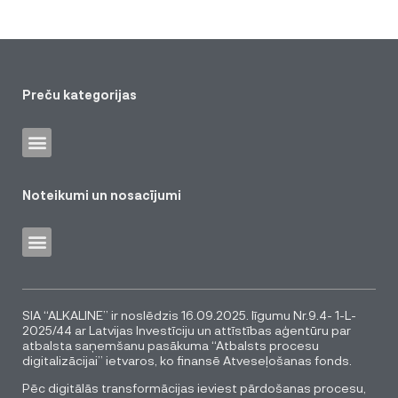
Preču kategorijas
Noteikumi un nosacījumi
SIA “ALKALINE” ir noslēdzis 16.09.2025. līgumu Nr.9.4- 1-L-
2025/44 ar Latvijas Investīciju un attīstības aģentūru par
atbalsta saņemšanu pasākuma “Atbalsts procesu
digitalizācijai” ietvaros, ko finansē Atveseļošanas fonds.
Pēc digitālās transformācijas ieviest pārdošanas procesu,