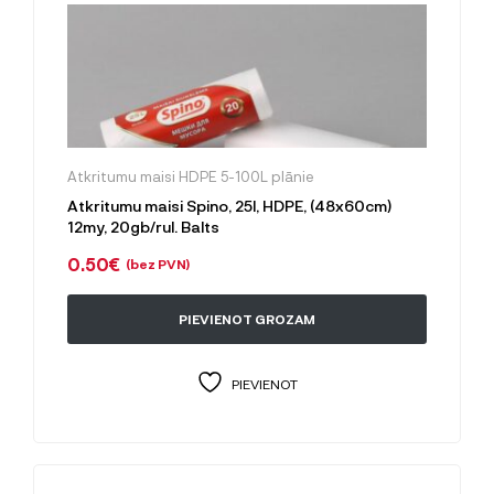
Atkritumu maisi HDPE 5-100L plānie
Atkritumu maisi Spino, 25l, HDPE, (48x60cm)
12my, 20gb/rul. Balts
0.50
€
(bez PVN)
PIEVIENOT GROZAM
PIEVIENOT