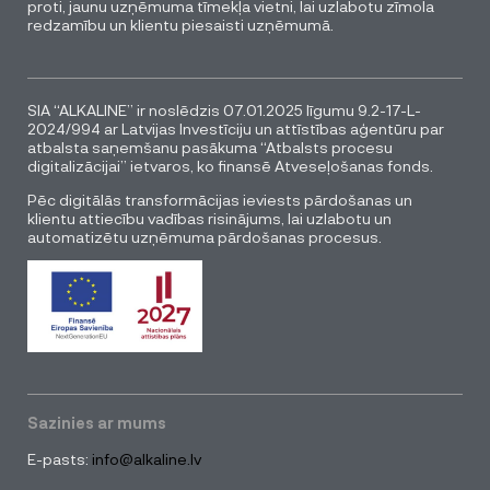
proti, jaunu uzņēmuma tīmekļa vietni, lai uzlabotu zīmola
redzamību un klientu piesaisti uzņēmumā.
SIA “ALKALINE” ir noslēdzis 07.01.2025 līgumu 9.2-17-L-
2024/994 ar Latvijas Investīciju un attīstības aģentūru par
atbalsta saņemšanu pasākuma “Atbalsts procesu
digitalizācijai” ietvaros, ko finansē Atveseļošanas fonds.
Pēc digitālās transformācijas ieviests pārdošanas un
klientu attiecību vadības risinājums, lai uzlabotu un
automatizētu uzņēmuma pārdošanas procesus.
Sazinies ar mums
E-pasts:
info@alkaline.lv