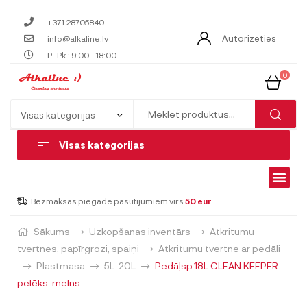
+371 28705840
Autorizēties
info@alkaline.lv
P.-Pk.: 9:00 - 18:00
0
Visas kategorijas
Bezmaksas piegāde pasūtījumiem virs
50 eur
Sākums
Uzkopšanas inventārs
Atkritumu
tvertnes, papīrgrozi, spaiņi
Atkritumu tvertne ar pedāli
Plastmasa
5L-20L
Pedāļsp.18L CLEAN KEEPER
pelēks-melns