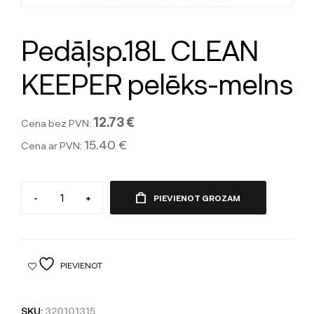
Pedāļsp.18L CLEAN
KEEPER pelēks-melns
12.73 €
Cena bez PVN:
15.40 €
Cena ar PVN:
-
+
PIEVIENOT GROZAM
PIEVIENOT
SKU:
320101315