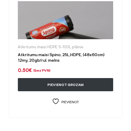
Atkritumu maisi HDPE 5-100L plānie
Atkritumu maisi Spino, 25L,HDPE, (48x60cm)
12my, 20gb/rul. melns
0.50
€
(bez PVN)
PIEVIENOT GROZAM
PIEVIENOT