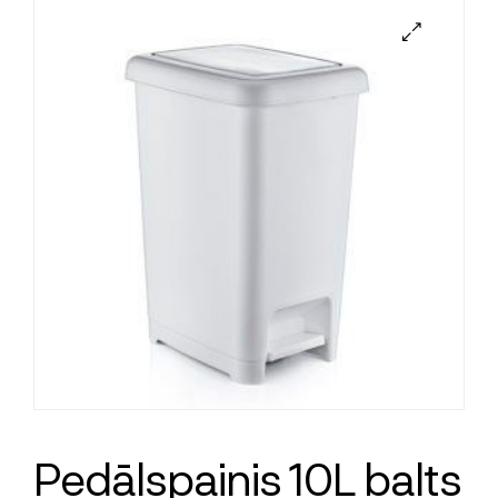
Pedāļspainis 10L balts