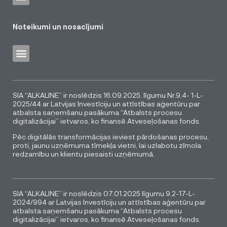
Noteikumi un nosacījumi
SIA “ALKALINE” ir noslēdzis 16.09.2025. līgumu Nr.9.4- 1-L-
2025/44 ar Latvijas Investīciju un attīstības aģentūru par
atbalsta saņemšanu pasākuma “Atbalsts procesu
digitalizācijai” ietvaros, ko finansē Atveseļošanas fonds.
Pēc digitālās transformācijas ieviest pārdošanas procesu,
proti, jaunu uzņēmuma tīmekļa vietni, lai uzlabotu zīmola
redzamību un klientu piesaisti uzņēmumā.
SIA “ALKALINE” ir noslēdzis 07.01.2025 līgumu 9.2-17-L-
2024/994 ar Latvijas Investīciju un attīstības aģentūru par
atbalsta saņemšanu pasākuma “Atbalsts procesu
digitalizācijai” ietvaros, ko finansē Atveseļošanas fonds.