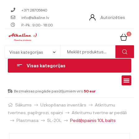
+371 28705840
Autorizēties
info@alkaline.lv
P.-Pk.: 9:00 - 18:00
0
Visas kategorijas
Bezmaksas piegāde pasūtījumiem virs
50 eur
Sākums
Uzkopšanas inventārs
Atkritumu
tvertnes, papīrgrozi, spaiņi
Atkritumu tvertne ar pedāli
Plastmasa
5L-20L
Pedāļspainis 10L balts