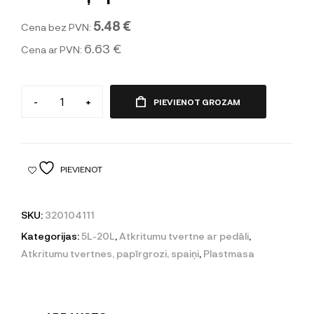
5.48 €
Cena bez PVN:
6.63 €
Cena ar PVN:
-
+
PIEVIENOT GROZAM
PIEVIENOT
SKU:
320104111
Kategorijas:
5L-20L
,
Atkritumu tvertne ar pedāli
,
Atkritumu tvertnes, papīrgrozi, spaiņi
,
Plastmasa