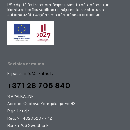
Pēc digitālās transformācijas ieviests pārdošanas un
klientu attiecību vadības risinājums, lai uzlabotu un
automatizētu uzņēmuma pārdošanas procesus.
Sazinies ar mums
E-pasts:
info@alkaline.lv
+371 28 705 840
SIA “ALKALINE”
Adrese: Gustava Zemgala gatve 83,
Rīga, Latvija
Reģ. Nr. 40203207772
Banka: A/S Swedbank