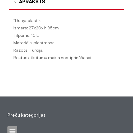
APRAKSTS
“Dunyaplastik”
Izmērs: 27x20x h 35cm
Tilpums: 10 L
Materiāls: plastmasa
Ražots: Turcijā
Rokturi atkritumu maisa nostiprināšanai
Preču kategorijas