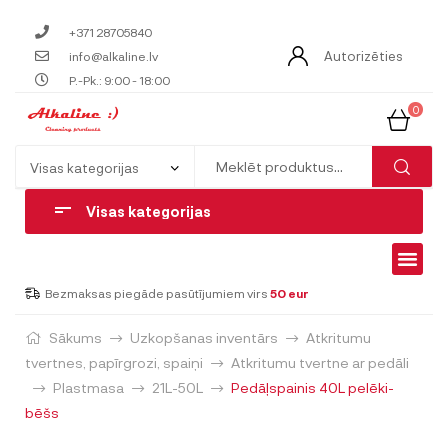
+371 28705840
Autorizēties
info@alkaline.lv
P.-Pk.: 9:00 - 18:00
0
Visas kategorijas
Bezmaksas piegāde pasūtījumiem virs
50 eur
Sākums
Uzkopšanas inventārs
Atkritumu
tvertnes, papīrgrozi, spaiņi
Atkritumu tvertne ar pedāli
Plastmasa
21L-50L
Pedāļspainis 40L pelēki-
bēšs