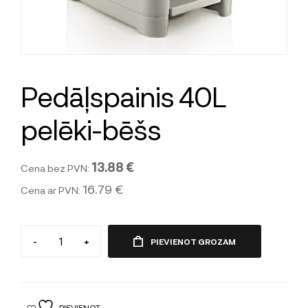
Pedāļspainis 40L
pelēki-bēšs
13.88 €
Cena bez PVN:
16.79 €
Cena ar PVN:
-
+
PIEVIENOT GROZAM
PIEVIENOT