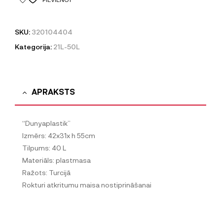
SKU:
320104404
Kategorija:
21L-50L
APRAKSTS
“Dunyaplastik”
Izmērs: 42x31x h 55cm
Tilpums: 40 L
Materiāls: plastmasa
Ražots: Turcijā
Rokturi atkritumu maisa nostiprināšanai