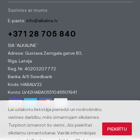
Sazinies ar mums
E-pasts:
info@alkaline.lv
+371 28 705 840
SIA “ALKALINE”
Adrese: Gustava Zemgala gatve 83,
Rīga, Latvija
Reģ. Nr. 40203207772
Banka: A/S Swedbank
Kods: HABALV22
Konts: LV42HABA0551046601941
Lai uzlabotu lietotāja pieredzi un nodrošinātu
vietnes darbību, mēs izmantojam sīkdatnes.
Turpinot izmantot šo vietni, Jūs piekrītat
PIEKRĪTU
© All rights reserved
sīkdatņu izmantošanai. Vairāk informācijas