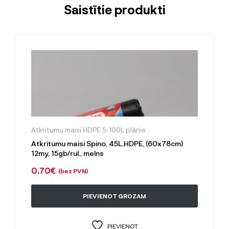
Saistītie produkti
Atkritumu maisi HDPE 5-100L plānie
Atkritumu maisi Spino, 45L,HDPE, (60x78cm)
12my, 15gb/rul., melns
0.70
€
(bez PVN)
PIEVIENOT GROZAM
PIEVIENOT