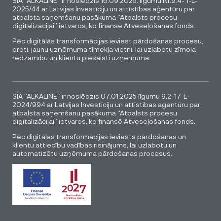
SIA “ALKALINE” ir noslēdzis 16.09.2025. līgumu Nr.9.4- 1-L-
2025/44 ar Latvijas Investīciju un attīstības aģentūru par
atbalsta saņemšanu pasākuma “Atbalsts procesu
digitalizācijai” ietvaros, ko finansē Atveseļošanas fonds.
Pēc digitālās transformācijas ieviest pārdošanas procesu,
proti, jaunu uzņēmuma tīmekļa vietni, lai uzlabotu zīmola
redzamību un klientu piesaisti uzņēmumā.
SIA “ALKALINE” ir noslēdzis 07.01.2025 līgumu 9.2-17-L-
2024/994 ar Latvijas Investīciju un attīstības aģentūru par
atbalsta saņemšanu pasākuma “Atbalsts procesu
digitalizācijai” ietvaros, ko finansē Atveseļošanas fonds.
Pēc digitālās transformācijas ieviests pārdošanas un
klientu attiecību vadības risinājums, lai uzlabotu un
automatizētu uzņēmuma pārdošanas procesus.