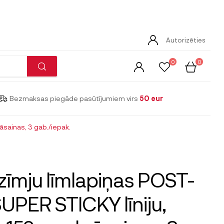
Autorizēties
0
0
Bezmaksas piegāde pasūtījumiem virs
50 eur
āsainas, 3 gab./iepak.
zīmju līmlapiņas POST-
SUPER STICKY līniju,