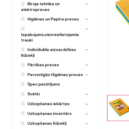
Biroja tehnika un
elektropreces
Higiēnas un Papīra preces
Iepakojums,vienreizlietojamie
trauki
Individuālie aizsardzības
līdzekļi
Pārtikas preces
Personīgās Higiēnas preces
Spec pasūtījums
Svētki
Uzkopšanas iekārtas
Uzkopšanas inventārs
Uzkopšanas līdzekļi