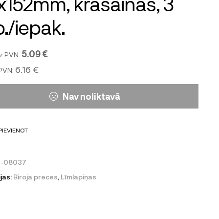
x152mm, krāsainas, 3
./iepak.
5.09 €
z PVN:
6.16 €
 PVN:
Nav noliktavā
PIEVIENOT
0-08037
jas:
Biroja preces
,
Līmlapiņas