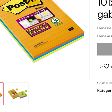
101
gab
Cena be
Cena ar
SKU:
10
Kategori