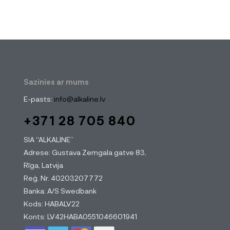
Sazinies ar mums
E-pasts:
info@alkaline.lv
+371 28 705 840
SIA “ALKALINE”
Adrese: Gustava Zemgala gatve 83,
Rīga, Latvija
Reģ. Nr. 40203207772
Banka: A/S Swedbank
Kods: HABALV22
Konts: LV42HABA0551046601941