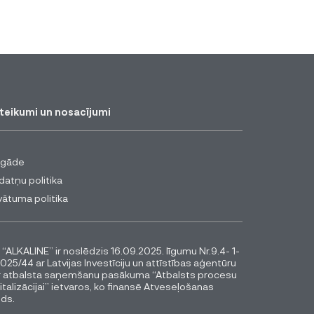
teikumi un nosacījumi
egāde
datņu politika
vātuma politika
 “ALKALINE” ir noslēdzis 16.09.2025. līgumu Nr.9.4- 1-
025/44 ar Latvijas Investīciju un attīstības aģentūru
r atbalsta saņemšanu pasākuma “Atbalsts procesu
italizācijai” ietvaros, ko finansē Atveseļošanas
ds.