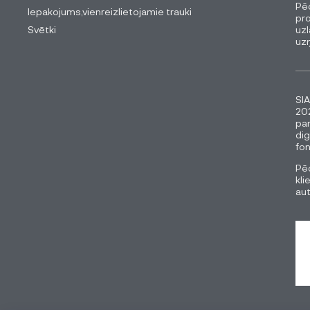
Pēc
Iepakojums,vienreizlietojamie trauki
pro
Svētki
uzl
uz
SIA
202
pa
dig
fon
Pēc
kli
au