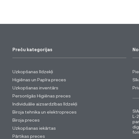
Preču kategorijas
No
Uzkopšanas līdzekļi
Pi
Higiēnas un Papīra preces
Sīk
Uzkopšanas inventārs
Pri
Personīgās Higiēnas preces
Individuālie aizsardzības līdzekļi
SIA
Biroja tehnika un elektropreces
L-2
Biroja preces
pa
dig
Uzkopšanas iekārtas
fon
Pārtikas preces