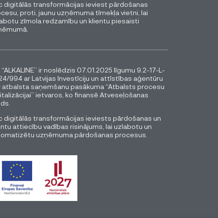
 digitālās transformācijas ieviest pārdošanas
cesu, proti, jaunu uzņēmuma tīmekļa vietni, lai
abotu zīmola redzamību un klientu piesaisti
ņēmumā.
 “ALKALINE” ir noslēdzis 07.01.2025 līgumu 9.2-17-L-
4/994 ar Latvijas Investīciju un attīstības aģentūru
r atbalsta saņemšanu pasākuma “Atbalsts procesu
italizācijai” ietvaros, ko finansē Atveseļošanas
ds.
 digitālās transformācijas ieviests pārdošanas un
entu attiecību vadības risinājums, lai uzlabotu un
tomatizētu uzņēmuma pārdošanas procesus.