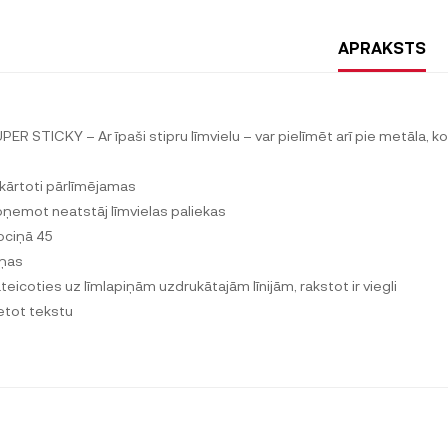
APRAKSTS
UPER STICKY – Ar īpaši stipru līmvielu – var pielīmēt arī pie metāla, 
tkārtoti pārlīmējamas
oņemot neatstāj līmvielas paliekas
lociņā 45
iņas
ateicoties uz līmlapiņām uzdrukātajām līnijām, rakstot ir viegli
ietot tekstu