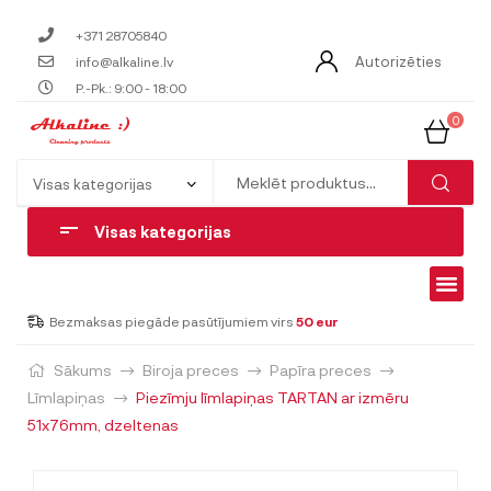
+371 28705840
Autorizēties
info@alkaline.lv
P.-Pk.: 9:00 - 18:00
0
Visas kategorijas
Bezmaksas piegāde pasūtījumiem virs
50 eur
Sākums
Biroja preces
Papīra preces
Līmlapiņas
Piezīmju līmlapiņas TARTAN ar izmēru
51x76mm, dzeltenas