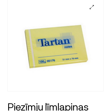
Piezīmju līmlapiņas