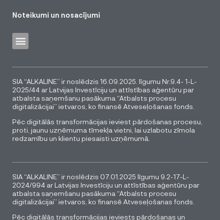
Noteikumi un nosacījumi
SIA “ALKALINE” ir noslēdzis 16.09.2025. līgumu Nr.9.4- 1-L-
2025/44 ar Latvijas Investīciju un attīstības aģentūru par
atbalsta saņemšanu pasākuma “Atbalsts procesu
digitalizācijai” ietvaros, ko finansē Atveseļošanas fonds.
Pēc digitālās transformācijas ieviest pārdošanas procesu,
proti, jaunu uzņēmuma tīmekļa vietni, lai uzlabotu zīmola
redzamību un klientu piesaisti uzņēmumā.
SIA “ALKALINE” ir noslēdzis 07.01.2025 līgumu 9.2-17-L-
2024/994 ar Latvijas Investīciju un attīstības aģentūru par
atbalsta saņemšanu pasākuma “Atbalsts procesu
digitalizācijai” ietvaros, ko finansē Atveseļošanas fonds.
Pēc digitālās transformācijas ieviests pārdošanas un