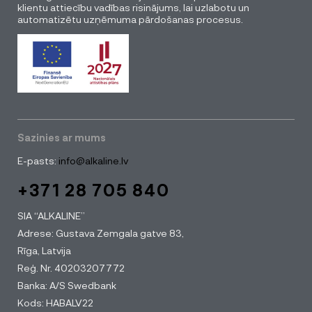
klientu attiecību vadības risinājums, lai uzlabotu un
automatizētu uzņēmuma pārdošanas procesus.
Sazinies ar mums
E-pasts:
info@alkaline.lv
+371 28 705 840
SIA “ALKALINE”
Adrese: Gustava Zemgala gatve 83,
Rīga, Latvija
Reģ. Nr. 40203207772
Banka: A/S Swedbank
Kods: HABALV22