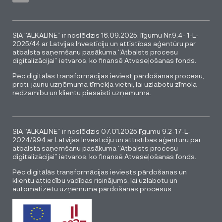
SIA “ALKALINE” ir noslēdzis 16.09.2025. līgumu Nr.9.4- 1-L-
2025/44 ar Latvijas Investīciju un attīstības aģentūru par
atbalsta saņemšanu pasākuma “Atbalsts procesu
digitalizācijai” ietvaros, ko finansē Atveseļošanas fonds.
Pēc digitālās transformācijas ieviest pārdošanas procesu,
proti, jaunu uzņēmuma tīmekļa vietni, lai uzlabotu zīmola
redzamību un klientu piesaisti uzņēmumā.
SIA “ALKALINE” ir noslēdzis 07.01.2025 līgumu 9.2-17-L-
2024/994 ar Latvijas Investīciju un attīstības aģentūru par
atbalsta saņemšanu pasākuma “Atbalsts procesu
digitalizācijai” ietvaros, ko finansē Atveseļošanas fonds.
Pēc digitālās transformācijas ieviests pārdošanas un
klientu attiecību vadības risinājums, lai uzlabotu un
automatizētu uzņēmuma pārdošanas procesus.