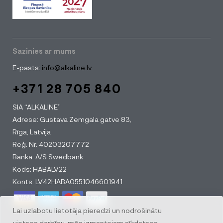
Sazinies ar mums
E-pasts:
info@alkaline.lv
+371 28 705 840
SIA “ALKALINE”
Adrese: Gustava Zemgala gatve 83,
Rīga, Latvija
Reģ. Nr. 40203207772
Banka: A/S Swedbank
Kods: HABALV22
Konts: LV42HABA0551046601941
Lai uzlabotu lietotāja pieredzi un nodrošinātu
vietnes darbību, mēs izmantojam sīkdatnes.