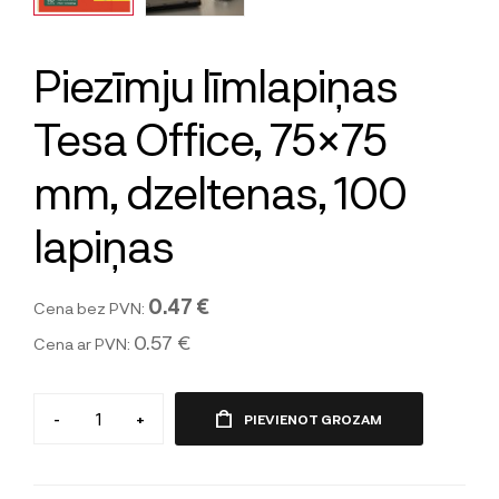
Piezīmju līmlapiņas
Tesa Office, 75×75
mm, dzeltenas, 100
lapiņas
0.47 €
Cena bez PVN:
0.57 €
Cena ar PVN:
-
+
PIEVIENOT GROZAM