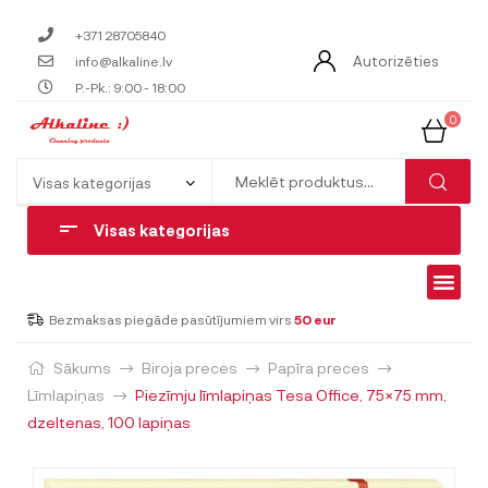
+371 28705840
Autorizēties
info@alkaline.lv
P.-Pk.: 9:00 - 18:00
0
Visas kategorijas
Bezmaksas piegāde pasūtījumiem virs
50 eur
Sākums
Biroja preces
Papīra preces
Līmlapiņas
Piezīmju līmlapiņas Tesa Office, 75×75 mm,
dzeltenas, 100 lapiņas