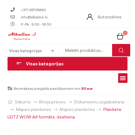
+371 28705840
Autorizēties
info@alkaline.lv
P.-Pk.: 9:00 - 18:00
0
Visas kategorijas
Bezmaksas piegāde pasūtījumiem virs
50 eur
Sākums
Biroja preces
Dokumentu uzglabāšana
Mapes planšetes
Mapes planšetes
Planšete
LEITZ WOW A4 formāts, dzeltena