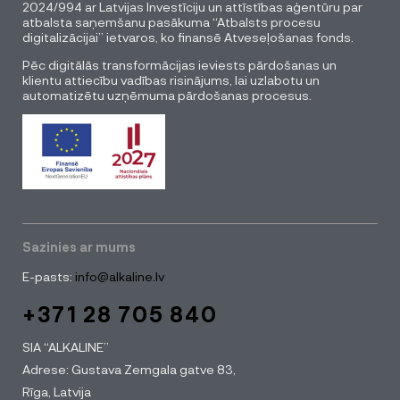
2024/994 ar Latvijas Investīciju un attīstības aģentūru par
atbalsta saņemšanu pasākuma “Atbalsts procesu
digitalizācijai” ietvaros, ko finansē Atveseļošanas fonds.
Pēc digitālās transformācijas ieviests pārdošanas un
klientu attiecību vadības risinājums, lai uzlabotu un
automatizētu uzņēmuma pārdošanas procesus.
Sazinies ar mums
E-pasts:
info@alkaline.lv
+371 28 705 840
SIA “ALKALINE”
Adrese: Gustava Zemgala gatve 83,
Rīga, Latvija