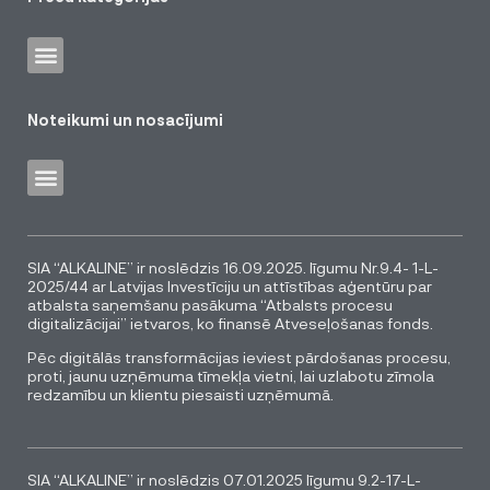
Noteikumi un nosacījumi
SIA “ALKALINE” ir noslēdzis 16.09.2025. līgumu Nr.9.4- 1-L-
2025/44 ar Latvijas Investīciju un attīstības aģentūru par
atbalsta saņemšanu pasākuma “Atbalsts procesu
digitalizācijai” ietvaros, ko finansē Atveseļošanas fonds.
Pēc digitālās transformācijas ieviest pārdošanas procesu,
proti, jaunu uzņēmuma tīmekļa vietni, lai uzlabotu zīmola
redzamību un klientu piesaisti uzņēmumā.
SIA “ALKALINE” ir noslēdzis 07.01.2025 līgumu 9.2-17-L-