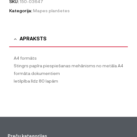
SKU:
150-03647
Kategorija:
Mapes planšetes
APRAKSTS
A4 formāts
Stingrs papīra piespiešanas mehānisms no metāla A4
formāta dokumentiem
Ietilpība līdz 80 lapām
Preču kategorijas