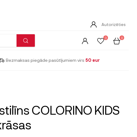
Autorizēties
0
0
Bezmaksas piegāde pasūtījumiem virs
50 eur
stilīns COLORINO KIDS
krāsas