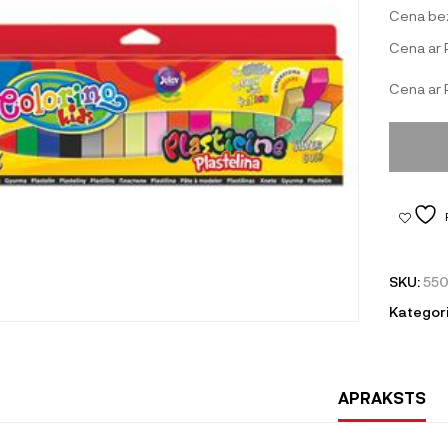
Cena be
Cena ar
Cena ar
SKU:
55
Kategori
APRAKSTS