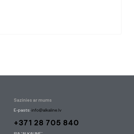
Sazinies ar mums
E-pasts:
info@alkaline.lv
+371 28 705 840
SIA “ALKALINE”