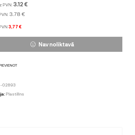
3.12 €
z PVN:
3.78 €
 PVN:
 PVN
3,77 €
Nav noliktavā
PIEVIENOT
0-02893
ja:
Plastilīns