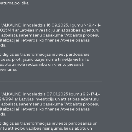
vātuma politika
 “ALKALINE” ir noslēdzis 16.09.2025. līgumu Nr.9.4- 1-
025/44 ar Latvijas Investīciju un attīstības aģentūru
r atbalsta saņemšanu pasākuma “Atbalsts procesu
italizācijai” ietvaros, ko finansē Atveseļošanas
ds.
 digitālās transformācijas ieviest pārdošanas
cesu, proti, jaunu uzņēmuma tīmekļa vietni, lai
abotu zīmola redzamību un klientu piesaisti
ņēmumā.
 “ALKALINE” ir noslēdzis 07.01.2025 līgumu 9.2-17-L-
4/994 ar Latvijas Investīciju un attīstības aģentūru
r atbalsta saņemšanu pasākuma “Atbalsts procesu
italizācijai” ietvaros, ko finansē Atveseļošanas
ds.
 digitālās transformācijas ieviests pārdošanas un
entu attiecību vadības risinājums, lai uzlabotu un