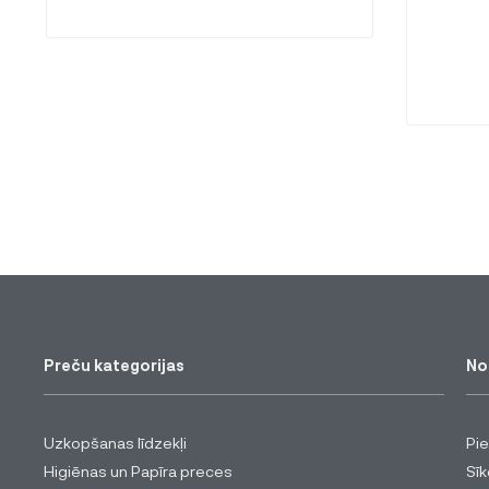
Preču kategorijas
No
Uzkopšanas līdzekļi
Pi
Higiēnas un Papīra preces
Sīk