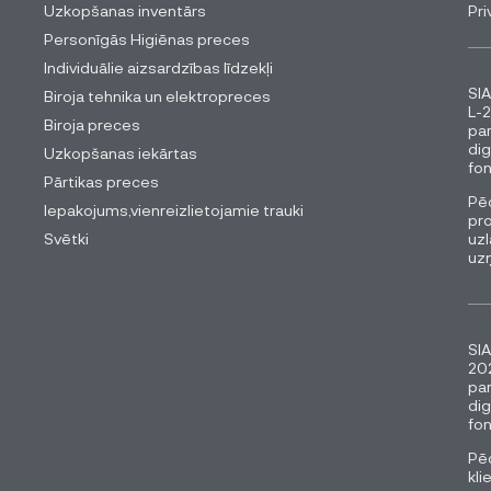
Uzkopšanas inventārs
Pri
Personīgās Higiēnas preces
Individuālie aizsardzības līdzekļi
SIA
Biroja tehnika un elektropreces
L-2
Biroja preces
pa
dig
Uzkopšanas iekārtas
fon
Pārtikas preces
Pēc
Iepakojums,vienreizlietojamie trauki
pro
Svētki
uzl
uz
SIA
202
pa
dig
fon
Pēc
kli