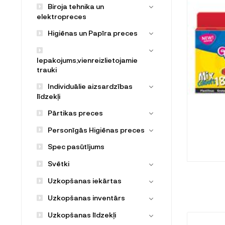
Biroja tehnika un
elektropreces
Higiēnas un Papīra preces
Iepakojums,vienreizlietojamie
trauki
Individuālie aizsardzības
līdzekļi
Pārtikas preces
Personīgās Higiēnas preces
Spec pasūtījums
Svētki
Uzkopšanas iekārtas
Uzkopšanas inventārs
Uzkopšanas līdzekļi