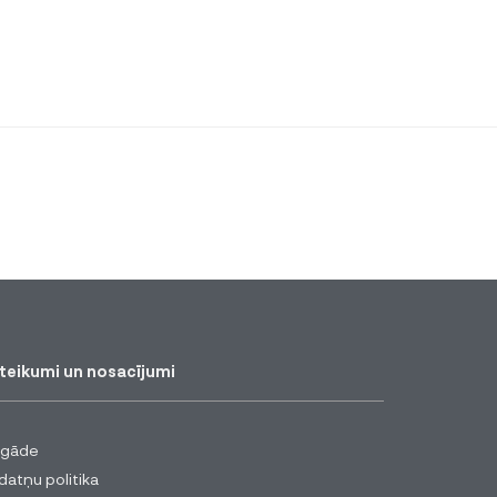
teikumi un nosacījumi
egāde
datņu politika