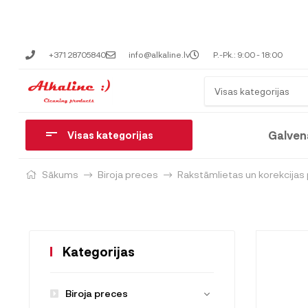
+371 28705840
info@alkaline.lv
P.-Pk.: 9:00 - 18:00
Visas kategorijas
Galven
Visas kategorijas
Sākums
Biroja preces
Rakstāmlietas un korekcijas
Kategorijas
Biroja preces