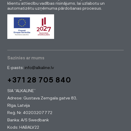
klientu attiecību vadības risinājums, lai uzlabotu un
automatizētu uzņēmuma pārdošanas procesus.
Sazinies ar mums
E-pasts:
info@alkaline.lv
+371 28 705 840
SIA “ALKALINE”
Adrese: Gustava Zemgala gatve 83,
Rīga, Latvija
Reģ. Nr. 40203207772
Banka: A/S Swedbank
Kods: HABALV22