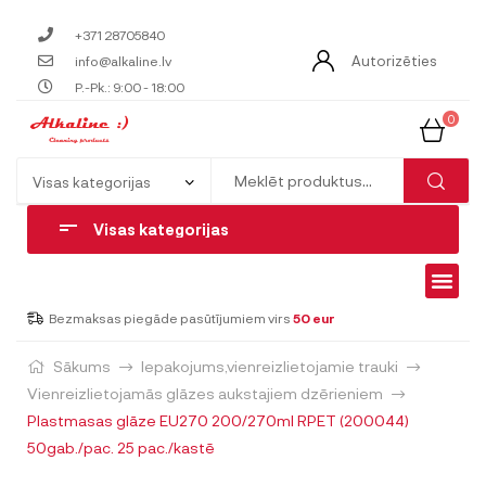
+371 28705840
Autorizēties
info@alkaline.lv
P.-Pk.: 9:00 - 18:00
0
Visas kategorijas
Bezmaksas piegāde pasūtījumiem virs
50 eur
Sākums
Iepakojums,vienreizlietojamie trauki
Vienreizlietojamās glāzes aukstajiem dzērieniem
Plastmasas glāze EU270 200/270ml RPET (200044)
50gab./pac. 25 pac./kastē