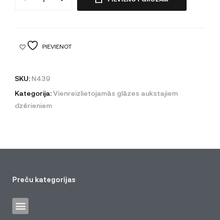
PIEVIENOT
SKU:
N439
Kategorija:
Vienreizlietojamās glāzes aukstajiem
dzērieniem
Preču kategorijas