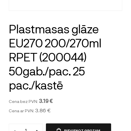
Plastmasas glāze
EU270 200/270ml
RPET (200044)
50gab./pac. 25
pac./kastē
3.19 €
Cena bez PVN:
3.86 €
Cena ar PVN:
-
+
PIEVIENOT GROZAM