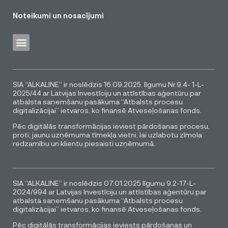
Noteikumi un nosacījumi
SIA “ALKALINE” ir noslēdzis 16.09.2025. līgumu Nr.9.4- 1-L-
2025/44 ar Latvijas Investīciju un attīstības aģentūru par
atbalsta saņemšanu pasākuma “Atbalsts procesu
digitalizācijai” ietvaros, ko finansē Atveseļošanas fonds.
Pēc digitālās transformācijas ieviest pārdošanas procesu,
proti, jaunu uzņēmuma tīmekļa vietni, lai uzlabotu zīmola
redzamību un klientu piesaisti uzņēmumā.
SIA “ALKALINE” ir noslēdzis 07.01.2025 līgumu 9.2-17-L-
2024/994 ar Latvijas Investīciju un attīstības aģentūru par
atbalsta saņemšanu pasākuma “Atbalsts procesu
digitalizācijai” ietvaros, ko finansē Atveseļošanas fonds.
Pēc digitālās transformācijas ieviests pārdošanas un