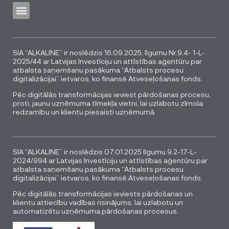
SIA “ALKALINE” ir noslēdzis 16.09.2025. līgumu Nr.9.4- 1-L-
2025/44 ar Latvijas Investīciju un attīstības aģentūru par
atbalsta saņemšanu pasākuma “Atbalsts procesu
digitalizācijai” ietvaros, ko finansē Atveseļošanas fonds.
Pēc digitālās transformācijas ieviest pārdošanas procesu,
proti, jaunu uzņēmuma tīmekļa vietni, lai uzlabotu zīmola
redzamību un klientu piesaisti uzņēmumā.
SIA “ALKALINE” ir noslēdzis 07.01.2025 līgumu 9.2-17-L-
2024/994 ar Latvijas Investīciju un attīstības aģentūru par
atbalsta saņemšanu pasākuma “Atbalsts procesu
digitalizācijai” ietvaros, ko finansē Atveseļošanas fonds.
Pēc digitālās transformācijas ieviests pārdošanas un
klientu attiecību vadības risinājums, lai uzlabotu un
automatizētu uzņēmuma pārdošanas procesus.