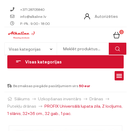
+371 28705840
Autorizēties
info@alkaline.lv
P.-Pk.: 9:00 - 18:00
0
Visas kategorijas
Bezmaksas piegāde pasūtījumiem virs
50 eur
Sākums
Uzkopšanas inventārs
Drānas
Putekļu drānas
PROFIX Universālā lupata zila, Z locījums,
1 slānis, 32×36 cm., 32 gab., 1 pac.