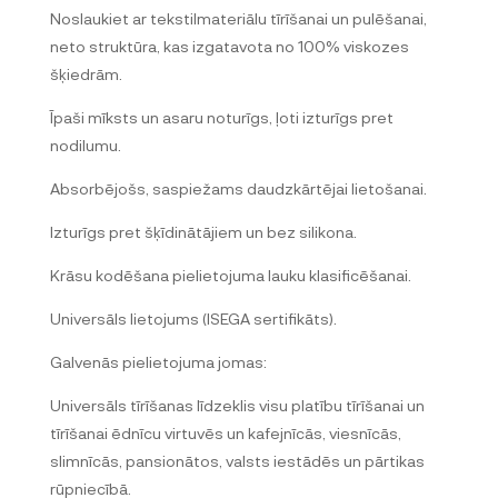
Noslaukiet ar tekstilmateriālu tīrīšanai un pulēšanai,
neto struktūra, kas izgatavota no 100% viskozes
šķiedrām.
Īpaši mīksts un asaru noturīgs, ļoti izturīgs pret
nodilumu.
Absorbējošs, saspiežams daudzkārtējai lietošanai.
Izturīgs pret šķīdinātājiem un bez silikona.
Krāsu kodēšana pielietojuma lauku klasificēšanai.
Universāls lietojums (ISEGA sertifikāts).
Galvenās pielietojuma jomas:
Universāls tīrīšanas līdzeklis visu platību tīrīšanai un
tīrīšanai ēdnīcu virtuvēs un kafejnīcās, viesnīcās,
slimnīcās, pansionātos, valsts iestādēs un pārtikas
rūpniecībā.