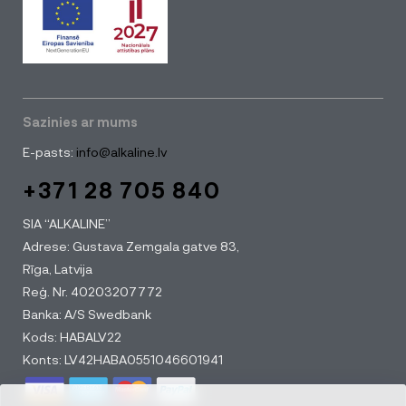
Sazinies ar mums
E-pasts:
info@alkaline.lv
+371 28 705 840
SIA “ALKALINE”
Adrese: Gustava Zemgala gatve 83,
Rīga, Latvija
Reģ. Nr. 40203207772
Banka: A/S Swedbank
Kods: HABALV22
Konts: LV42HABA0551046601941