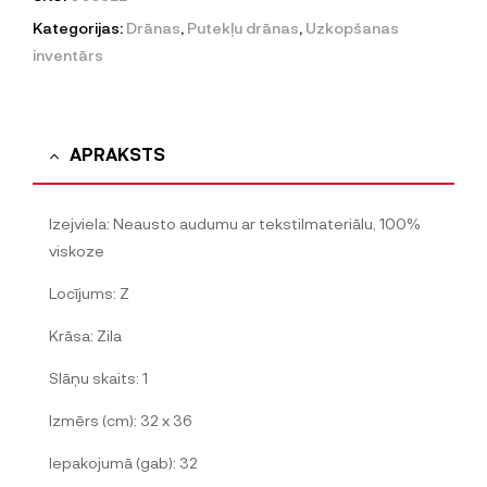
Kategorijas:
Drānas
,
Putekļu drānas
,
Uzkopšanas
inventārs
APRAKSTS
Izejviela: Neausto audumu ar tekstilmateriālu, 100%
viskoze
Locījums: Z
Krāsa: Zila
Slāņu skaits: 1
Izmērs (cm): 32 x 36
Iepakojumā (gab): 32