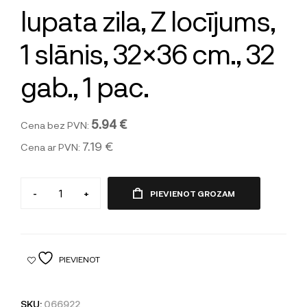
lupata zila, Z locījums,
1 slānis, 32×36 cm., 32
gab., 1 pac.
5.94 €
Cena bez PVN:
7.19 €
Cena ar PVN:
-
+
PIEVIENOT GROZAM
PIEVIENOT
SKU:
066922