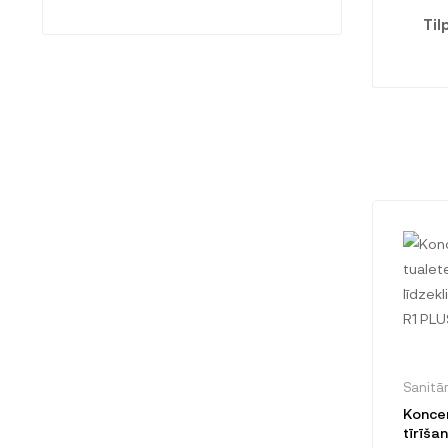
Til
Sanitār
Koncen
tīrīšan