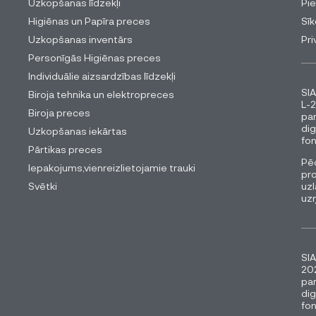
Uzkopšanas līdzekļi
Pi
Higiēnas un Papīra preces
Sīk
Uzkopšanas inventārs
Pri
Personīgās Higiēnas preces
Individuālie aizsardzības līdzekļi
SIA
Biroja tehnika un elektropreces
L-2
Biroja preces
pa
dig
Uzkopšanas iekārtas
fon
Pārtikas preces
Pēc
Iepakojums,vienreizlietojamie trauki
pro
Svētki
uzl
uz
SIA
202
pa
dig
fon