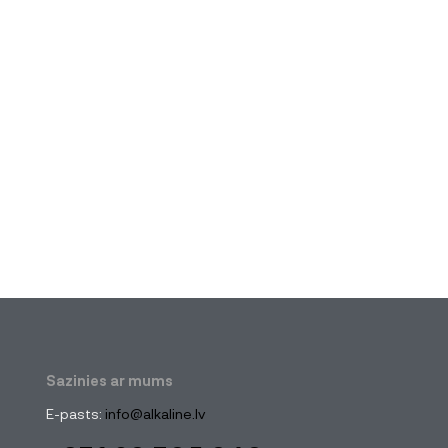
Sazinies ar mums
E-pasts:
info@alkaline.lv