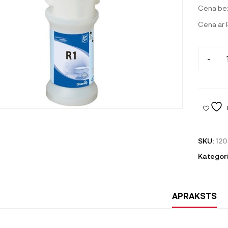
Cena be
Cena ar
-
SKU:
12
Kategori
APRAKSTS