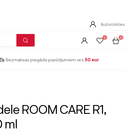
Autorizēties
0
0
Bezmaksas piegāde pasūtījumiem virs
50 eur
dele ROOM CARE R1,
 ml