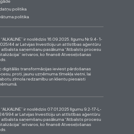
egāde
datņu politika
vātuma politika
 “ALKALINE” ir noslēdzis 16.09.2025. līgumu Nr.9.4- 1-
025/44 ar Latvijas Investīciju un attīstības aģentūru
r atbalsta saņemšanu pasākuma “Atbalsts procesu
italizācijai” ietvaros, ko finansē Atveseļošanas
ds.
 digitālās transformācijas ieviest pārdošanas
cesu, proti, jaunu uzņēmuma tīmekļa vietni, lai
abotu zīmola redzamību un klientu piesaisti
ņēmumā.
 “ALKALINE” ir noslēdzis 07.01.2025 līgumu 9.2-17-L-
4/994 ar Latvijas Investīciju un attīstības aģentūru
r atbalsta saņemšanu pasākuma “Atbalsts procesu
italizācijai” ietvaros, ko finansē Atveseļošanas
ds.