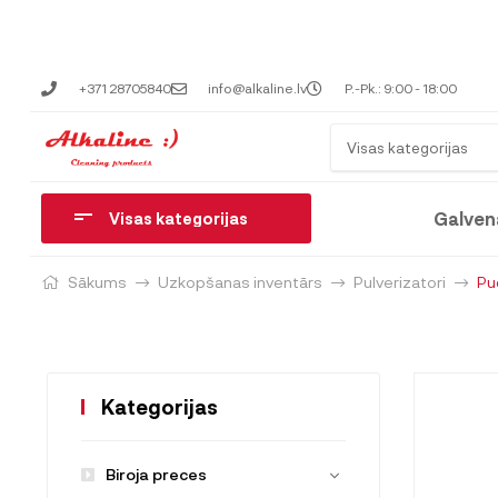
+371 28705840
info@alkaline.lv
P.-Pk.: 9:00 - 18:00
Visas kategorijas
Galven
Visas kategorijas
Sākums
Uzkopšanas inventārs
Pulverizatori
Pu
Kategorijas
Biroja preces