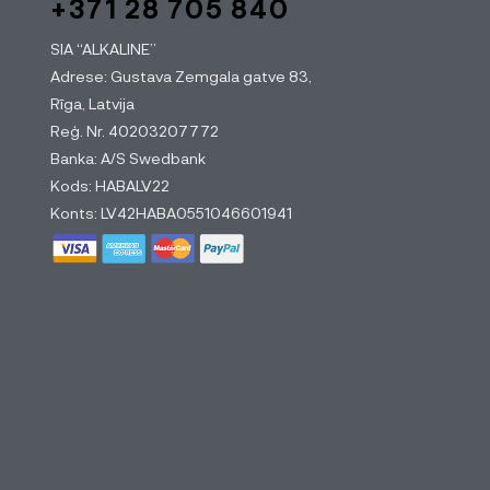
+371 28 705 840
SIA “ALKALINE”
Adrese: Gustava Zemgala gatve 83,
Rīga, Latvija
Reģ. Nr. 40203207772
Banka: A/S Swedbank
Kods: HABALV22
Konts: LV42HABA0551046601941