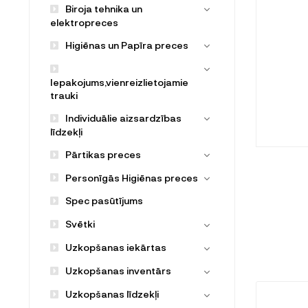
Biroja tehnika un
elektropreces
Higiēnas un Papīra preces
Iepakojums,vienreizlietojamie
trauki
Individuālie aizsardzības
līdzekļi
Pārtikas preces
Personīgās Higiēnas preces
Spec pasūtījums
Svētki
Uzkopšanas iekārtas
Uzkopšanas inventārs
Uzkopšanas līdzekļi