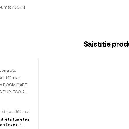
pums:
750 ml
Saistītie prod
o telpu tīrīšanai
trēts tualetes
as līdzeklis