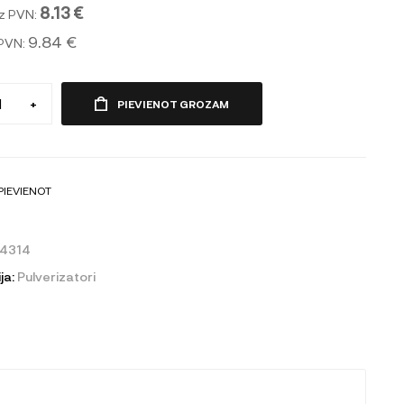
8.13 €
z PVN:
9.84 €
 PVN:
+
PIEVIENOT GROZAM
PIEVIENOT
04314
ja:
Pulverizatori