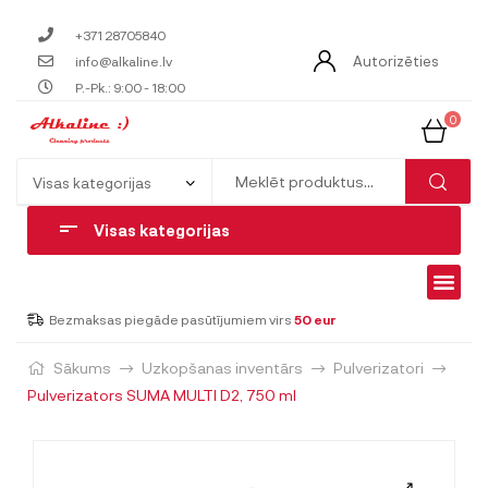
+371 28705840
Autorizēties
info@alkaline.lv
P.-Pk.: 9:00 - 18:00
0
Visas kategorijas
Bezmaksas piegāde pasūtījumiem virs
50 eur
Sākums
Uzkopšanas inventārs
Pulverizatori
Pulverizators SUMA MULTI D2, 750 ml