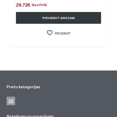
29.72
€
(bez PVN)
PIEVIENOT GROZAM
PIEVIENOT
Preču kategorijas
Noteikumi un nosacījumi