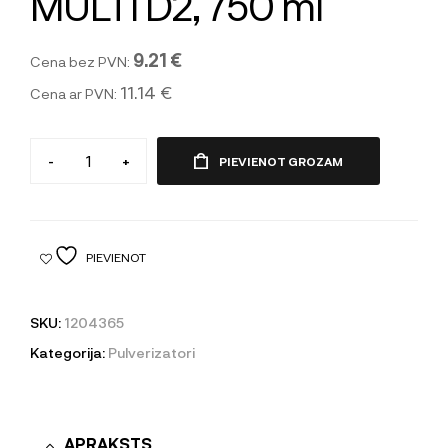
MULTI D2, 750 ml
9.21 €
Cena bez PVN:
11.14 €
Cena ar PVN:
-
+
PIEVIENOT GROZAM
PIEVIENOT
SKU:
1204365
Kategorija:
Pulverizatori
APRAKSTS