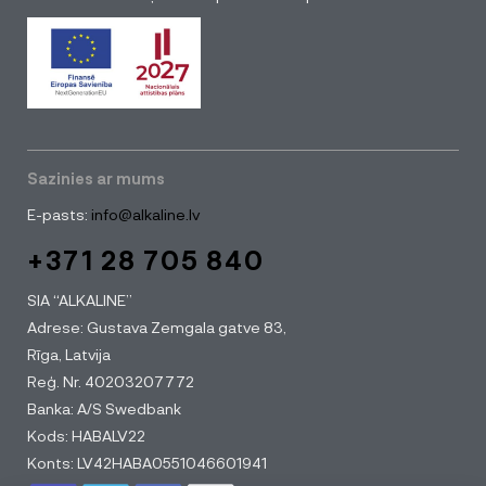
Sazinies ar mums
E-pasts:
info@alkaline.lv
+371 28 705 840
SIA “ALKALINE”
Adrese: Gustava Zemgala gatve 83,
Rīga, Latvija
Reģ. Nr. 40203207772
Banka: A/S Swedbank
Kods: HABALV22
Konts: LV42HABA0551046601941