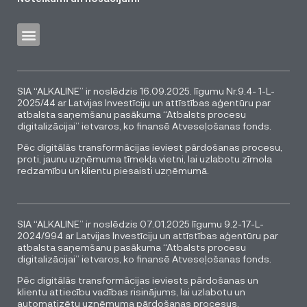
SIA “ALKALINE” ir noslēdzis 16.09.2025. līgumu Nr.9.4- 1-L-
2025/44 ar Latvijas Investīciju un attīstības aģentūru par
atbalsta saņemšanu pasākuma “Atbalsts procesu
digitalizācijai” ietvaros, ko finansē Atveseļošanas fonds.
Pēc digitālās transformācijas ieviest pārdošanas procesu,
proti, jaunu uzņēmuma tīmekļa vietni, lai uzlabotu zīmola
redzamību un klientu piesaisti uzņēmumā.
SIA “ALKALINE” ir noslēdzis 07.01.2025 līgumu 9.2-17-L-
2024/994 ar Latvijas Investīciju un attīstības aģentūru par
atbalsta saņemšanu pasākuma “Atbalsts procesu
digitalizācijai” ietvaros, ko finansē Atveseļošanas fonds.
Pēc digitālās transformācijas ieviests pārdošanas un
klientu attiecību vadības risinājums, lai uzlabotu un
automatizētu uzņēmuma pārdošanas procesus.