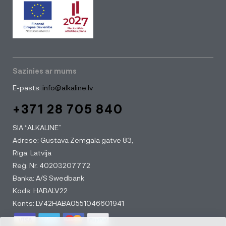
Sazinies ar mums
E-pasts:
info@alkaline.lv
+371 28 705 840
SIA “ALKALINE”
Adrese: Gustava Zemgala gatve 83,
Rīga, Latvija
Reģ. Nr. 40203207772
Banka: A/S Swedbank
Kods: HABALV22
Konts: LV42HABA0551046601941