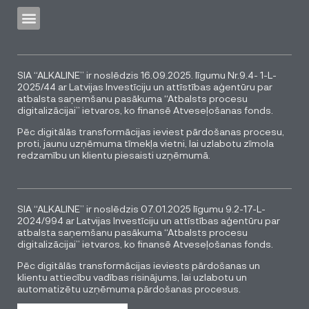
SIA “ALKALINE” ir noslēdzis 16.09.2025. līgumu Nr.9.4- 1-L-
2025/44 ar Latvijas Investīciju un attīstības aģentūru par
atbalsta saņemšanu pasākuma “Atbalsts procesu
digitalizācijai” ietvaros, ko finansē Atveseļošanas fonds.
Pēc digitālās transformācijas ieviest pārdošanas procesu,
proti, jaunu uzņēmuma tīmekļa vietni, lai uzlabotu zīmola
redzamību un klientu piesaisti uzņēmumā.
SIA “ALKALINE” ir noslēdzis 07.01.2025 līgumu 9.2-17-L-
2024/994 ar Latvijas Investīciju un attīstības aģentūru par
atbalsta saņemšanu pasākuma “Atbalsts procesu
digitalizācijai” ietvaros, ko finansē Atveseļošanas fonds.
Pēc digitālās transformācijas ieviests pārdošanas un
klientu attiecību vadības risinājums, lai uzlabotu un
automatizētu uzņēmuma pārdošanas procesus.