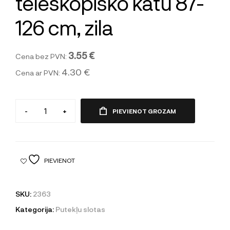
teleskopisko katu 87-
126 cm, zila
3.55 €
Cena bez PVN:
4.30 €
Cena ar PVN:
-
+
PIEVIENOT GROZAM
PIEVIENOT
SKU:
2363
Kategorija:
Putekļu slotas