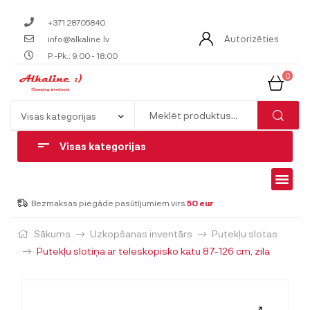
+371 28705840
Autorizēties
info@alkaline.lv
P.-Pk.: 9:00 - 18:00
0
Visas kategorijas
Bezmaksas piegāde pasūtījumiem virs
50 eur
Sākums
Uzkopšanas inventārs
Putekļu slotas
Putekļu slotiņa ar teleskopisko katu 87-126 cm, zila