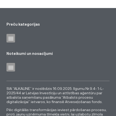
Preču kategorijas
Noteikumi un nosacījumi
SIA “ALKALINE” ir noslēdzis 16.09.2025. līgumu Nr.9.4- 1-L-
2025/44 ar Latvijas Investīciju un attīstības aģentūru par
atbalsta saņemšanu pasākuma “Atbalsts procesu
digitalizācijai” ietvaros, ko finansē Atveseļošanas fonds.
Pēc digitālās transformācijas ieviest pārdošanas procesu,
proti, jaunu uzņēmuma tīmekļa vietni, lai uzlabotu zīmola