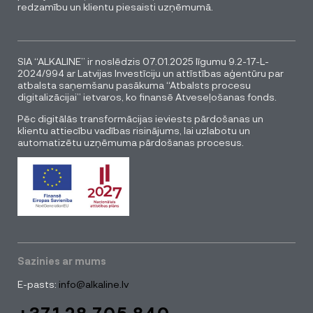
redzamību un klientu piesaisti uzņēmumā.
SIA “ALKALINE” ir noslēdzis 07.01.2025 līgumu 9.2-17-L-
2024/994 ar Latvijas Investīciju un attīstības aģentūru par
atbalsta saņemšanu pasākuma “Atbalsts procesu
digitalizācijai” ietvaros, ko finansē Atveseļošanas fonds.
Pēc digitālās transformācijas ieviests pārdošanas un
klientu attiecību vadības risinājums, lai uzlabotu un
automatizētu uzņēmuma pārdošanas procesus.
Sazinies ar mums
E-pasts:
info@alkaline.lv