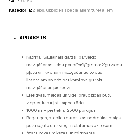
SKU:
3136K
Kategorija:
Ziepju uzpildes speciālajiem turētājiem
APRAKSTS
Katrīna “Saulainais dārzs” pārveido
mazgāšanas telpu par brīnišķīgi smaržīgu ziedu
pļavu un ikvienam mazgāšanas telpas
lietotājam sniedz patīkami svaigu roku
mazgāšanas pieredzi.
Efektīvas, maigas un videi draudzīgas putu
ziepes, kas ir ļoti laipnas ādai
1000 ml – pietiek ar 2500 porcijām
Bagātīgas, stabilas putas, kas nodrošina maigu
putu sajūtu un ir viegli izplatāmas uz rokām
Atstāj rokas mīkstas un mitrinātas