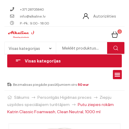
+371 28705840
Autorizēties
info@alkaline.lv
P.-Pk.: 9:00 - 18:00
0
Visas kategorijas
Bezmaksas piegāde pasūtījumiem virs
50 eur
Sākums
Personīgās Higiēnas preces
Ziepju
uzpildes speciālajiem turētājiem
Putu ziepes rokām
Katrin Classic Foamwash, Clean Neutral, 1000 ml