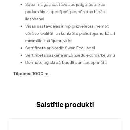
Satur maigas sastāvdaļas jutīgai ādai, kas
padara šīs ziepes īpaši piemērotas biežai
lietošanai
Visas sastāvdaļas ir rūpīgi izvēlētas, ņemot
vērā to kvalitāti un konkrēto pielietojumu, kā arī
minimālo kaitējumu videi
Sertificēts ar Nordic Swan Eco Label
Sertificēts saskaņā ar ES Ziedu ekomarķējumu
Dermatoloģiski pārbaudīts un apstiprināts
Tilpums: 1000 ml
Saistītie produkti