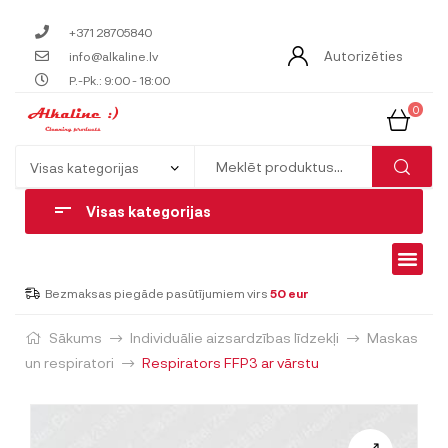
+371 28705840
Autorizēties
info@alkaline.lv
P.-Pk.: 9:00 - 18:00
0
Visas kategorijas
Bezmaksas piegāde pasūtījumiem virs
50 eur
Sākums
Individuālie aizsardzības līdzekļi
Maskas
un respiratori
Respirators FFP3 ar vārstu