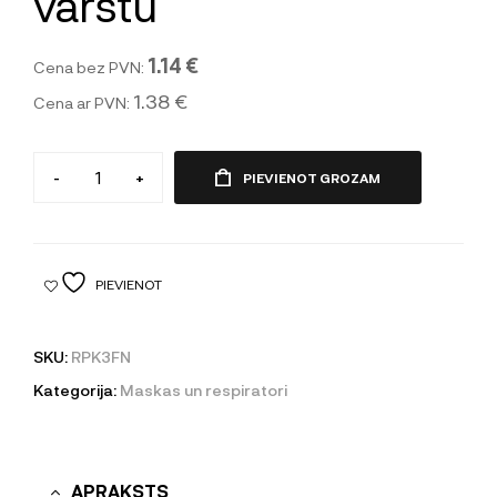
vārstu
1.14 €
Cena bez PVN:
1.38 €
Cena ar PVN:
-
+
PIEVIENOT GROZAM
PIEVIENOT
SKU:
RPK3FN
Kategorija:
Maskas un respiratori
APRAKSTS