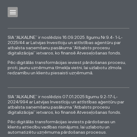
SIA “ALKALINE” ir noslēdzis 16.09.2025. līgumu Nr.9.4- 1-L-
2025/44 ar Latvijas Investīciju un attīstības aģentūru par
atbalsta saņemšanu pasākuma “Atbalsts procesu
digitalizācijai” ietvaros, ko finansē Atveseļošanas fonds.
Pēc digitālās transformācijas ieviest pārdošanas procesu,
proti, jaunu uzņēmuma tīmekļa vietni, lai uzlabotu zīmola
redzamību un klientu piesaisti uzņēmumā.
SIA “ALKALINE” ir noslēdzis 07.01.2025 līgumu 9.2-17-L-
2024/994 ar Latvijas Investīciju un attīstības aģentūru par
atbalsta saņemšanu pasākuma “Atbalsts procesu
digitalizācijai” ietvaros, ko finansē Atveseļošanas fonds.
Pēc digitālās transformācijas ieviests pārdošanas un
klientu attiecību vadības risinājums, lai uzlabotu un
automatizētu uzņēmuma pārdošanas procesus.