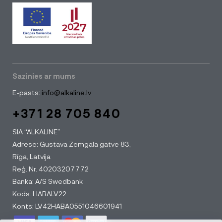
Sazinies ar mums
E-pasts:
info@alkaline.lv
+371 28 705 840
SIA “ALKALINE”
Adrese: Gustava Zemgala gatve 83,
Rīga, Latvija
Reģ. Nr. 40203207772
Banka: A/S Swedbank
Kods: HABALV22
Konts: LV42HABA0551046601941