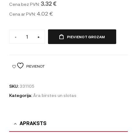
3.32 €
Cena bez PVN:
4.02 €
Cena ar PVN:
-
+
PIEVIENOT GROZAM
PIEVIENOT
SKU:
331105
Kategorija:
Āra birstes un slotas
APRAKSTS