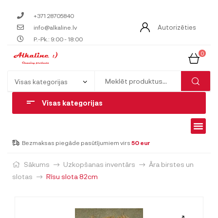
+371 28705840
Autorizēties
info@alkaline.lv
P.-Pk.: 9:00 - 18:00
0
Visas kategorijas
Bezmaksas piegāde pasūtījumiem virs
50 eur
Sākums
Uzkopšanas inventārs
Āra birstes un
slotas
Rīsu slota 82cm