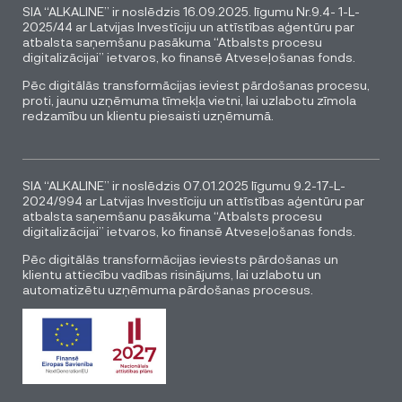
SIA “ALKALINE” ir noslēdzis 16.09.2025. līgumu Nr.9.4- 1-L-
2025/44 ar Latvijas Investīciju un attīstības aģentūru par
atbalsta saņemšanu pasākuma “Atbalsts procesu
digitalizācijai” ietvaros, ko finansē Atveseļošanas fonds.
Pēc digitālās transformācijas ieviest pārdošanas procesu,
proti, jaunu uzņēmuma tīmekļa vietni, lai uzlabotu zīmola
redzamību un klientu piesaisti uzņēmumā.
SIA “ALKALINE” ir noslēdzis 07.01.2025 līgumu 9.2-17-L-
2024/994 ar Latvijas Investīciju un attīstības aģentūru par
atbalsta saņemšanu pasākuma “Atbalsts procesu
digitalizācijai” ietvaros, ko finansē Atveseļošanas fonds.
Pēc digitālās transformācijas ieviests pārdošanas un
klientu attiecību vadības risinājums, lai uzlabotu un
automatizētu uzņēmuma pārdošanas procesus.