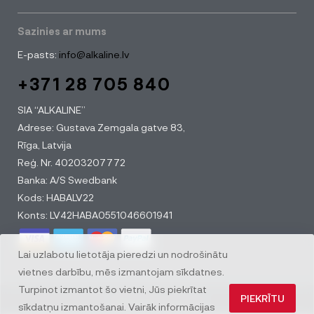
Sazinies ar mums
E-pasts:
info@alkaline.lv
+371 28 705 840
SIA “ALKALINE”
Adrese: Gustava Zemgala gatve 83,
Rīga, Latvija
Reģ. Nr. 40203207772
Banka: A/S Swedbank
Kods: HABALV22
Konts: LV42HABA0551046601941
Lai uzlabotu lietotāja pieredzi un nodrošinātu
vietnes darbību, mēs izmantojam sīkdatnes.
Turpinot izmantot šo vietni, Jūs piekrītat
PIEKRĪTU
© All rights reserved
sīkdatņu izmantošanai. Vairāk informācijas