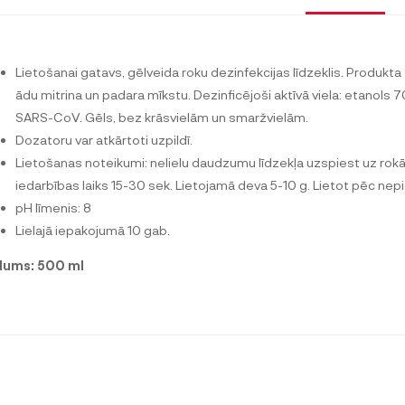
Lietošanai gatavs, gēlveida roku dezinfekcijas līdzeklis. Produkta 
ādu mitrina un padara mīkstu. Dezinficējoši aktīvā viela: etanols 
SARS-CoV. Gēls, bez krāsvielām un smaržvielām.
Dozatoru var atkārtoti uzpildī.
Lietošanas noteikumi: nelielu daudzumu līdzekļa uzspiest uz rok
iedarbības laiks 15-30 sek. Lietojamā deva 5-10 g. Lietot pēc n
pH līmenis: 8
Lielajā iepakojumā 10 gab.
lums:
500 ml