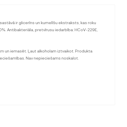
sastāvā ir glicerīns un kumelīšu ekstraksts, kas roku
70%. Antibakteriāla, pretvīrusu iedarbība: HCoV-229E,
ām un iemasēt. Ļaut alkoholam iztvaikot. Produkta
epieciešamības. Nav nepieciešams noskalot.