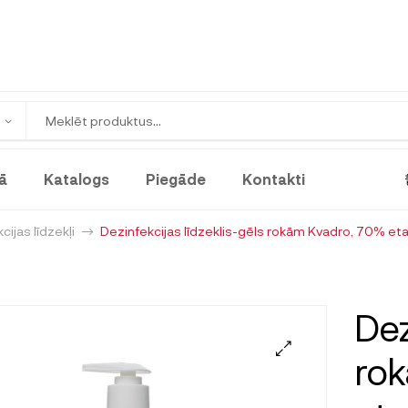
ā
Katalogs
Piegāde
Kontakti
ijas līdzekļi
Dezinfekcijas līdzeklis-gēls rokām Kvadro, 70% et
Dez
ro