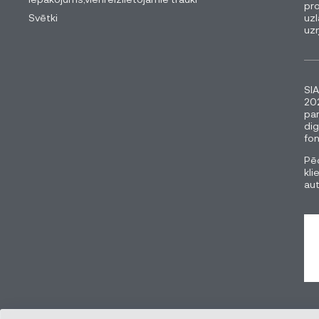
pro
Svētki
uzl
uz
SIA
202
pa
dig
fon
Pēc
kli
au