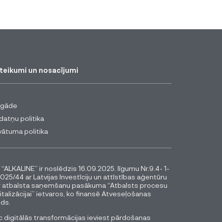
teikumi un nosacījumi
egāde
datņu politika
vātuma politika
 “ALKALINE” ir noslēdzis 16.09.2025. līgumu Nr.9.4- 1-
025/44 ar Latvijas Investīciju un attīstības aģentūru
r atbalsta saņemšanu pasākuma “Atbalsts procesu
italizācijai” ietvaros, ko finansē Atveseļošanas
ds.
 digitālās transformācijas ieviest pārdošanas