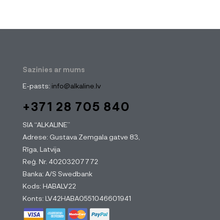
Sazinies ar mums
E-pasts:
info@alkaline.lv
+371 28 705 840
SIA “ALKALINE”
Adrese: Gustava Zemgala gatve 83,
Rīga, Latvija
Reģ. Nr. 40203207772
Banka: A/S Swedbank
Kods: HABALV22
Konts: LV42HABA0551046601941