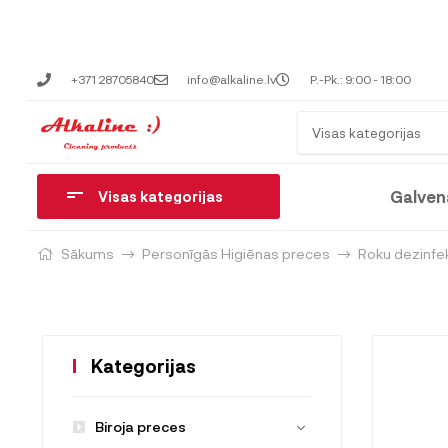
+371 28705840
info@alkaline.lv
P.-Pk.: 9:00 - 18:00
Visas kategorijas
Galven
Visas kategorijas
Sākums
Personīgās Higiēnas preces
Roku dezinfekc
Kategorijas
Biroja preces