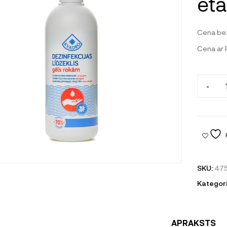
eta
Cena be
Cena ar
-
SKU:
47
Kategori
APRAKSTS