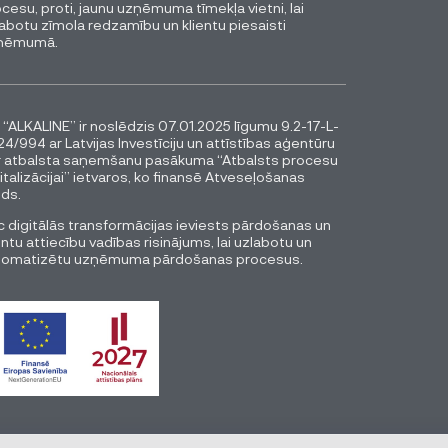
cesu, proti, jaunu uzņēmuma tīmekļa vietni, lai
abotu zīmola redzamību un klientu piesaisti
ņēmumā.
 “ALKALINE” ir noslēdzis 07.01.2025 līgumu 9.2-17-L-
4/994 ar Latvijas Investīciju un attīstības aģentūru
r atbalsta saņemšanu pasākuma “Atbalsts procesu
italizācijai” ietvaros, ko finansē Atveseļošanas
ds.
 digitālās transformācijas ieviests pārdošanas un
entu attiecību vadības risinājums, lai uzlabotu un
tomatizētu uzņēmuma pārdošanas procesus.