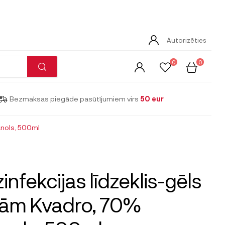
Autorizēties
0
0
Bezmaksas piegāde pasūtījumiem virs
50 eur
anols, 500ml
infekcijas līdzeklis-gēls
kām Kvadro, 70%