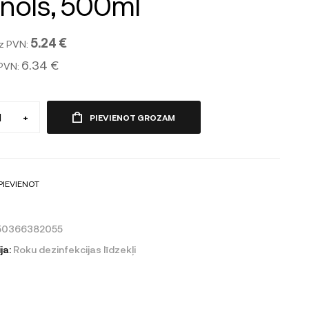
nols, 500ml
5.24 €
z PVN:
6.34 €
 PVN:
+
PIEVIENOT GROZAM
PIEVIENOT
50366382055
ja:
Roku dezinfekcijas līdzekļi