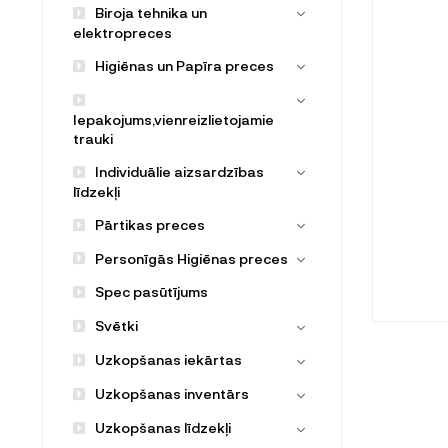
Biroja tehnika un
elektropreces
Higiēnas un Papīra preces
Iepakojums,vienreizlietojamie
trauki
Individuālie aizsardzības
līdzekļi
Pārtikas preces
Personīgās Higiēnas preces
Spec pasūtījums
Svētki
Uzkopšanas iekārtas
Uzkopšanas inventārs
Uzkopšanas līdzekļi