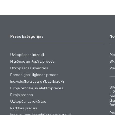
Preču kategorijas
No
Uzkopšanas līdzekļi
Pi
Higiēnas un Papīra preces
Sīk
Uzkopšanas inventārs
Pri
Personīgās Higiēnas preces
Individuālie aizsardzības līdzekļi
SIA
Biroja tehnika un elektropreces
L-2
Biroja preces
pa
dig
Uzkopšanas iekārtas
fon
Pārtikas preces
Pēc
Iepakojums,vienreizlietojamie trauki