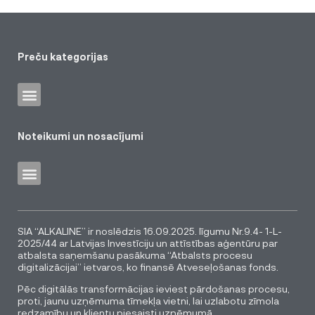
Preču kategorijas
Noteikumi un nosacījumi
SIA “ALKALINE” ir noslēdzis 16.09.2025. līgumu Nr.9.4- 1-L-
2025/44 ar Latvijas Investīciju un attīstības aģentūru par
atbalsta saņemšanu pasākuma “Atbalsts procesu
digitalizācijai” ietvaros, ko finansē Atveseļošanas fonds.
Pēc digitālās transformācijas ieviest pārdošanas procesu,
proti, jaunu uzņēmuma tīmekļa vietni, lai uzlabotu zīmola
redzamību un klientu piesaisti uzņēmumā.