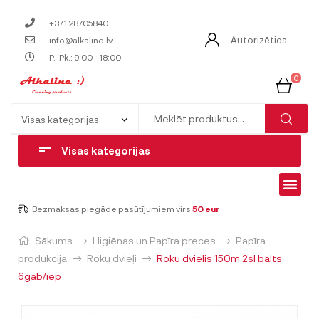
+371 28705840
Autorizēties
info@alkaline.lv
P.-Pk.: 9:00 - 18:00
0
Visas kategorijas
Bezmaksas piegāde pasūtījumiem virs
50 eur
Sākums
Higiēnas un Papīra preces
Papīra
produkcija
Roku dvieļi
Roku dvielis 150m 2sl balts
6gab/iep