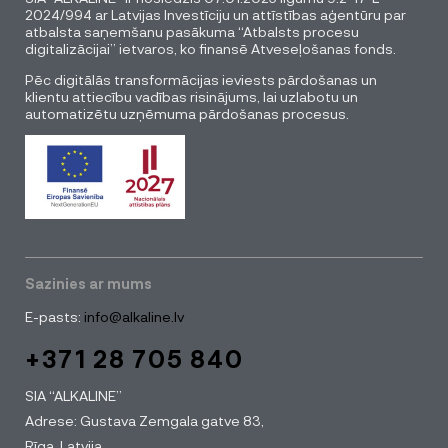
2024/994 ar Latvijas Investīciju un attīstības aģentūru par
atbalsta saņemšanu pasākuma “Atbalsts procesu
digitalizācijai” ietvaros, ko finansē Atveseļošanas fonds.
Pēc digitālās transformācijas ieviests pārdošanas un
klientu attiecību vadības risinājums, lai uzlabotu un
automatizētu uzņēmuma pārdošanas procesus.
Sazinies ar mums
E-pasts:
info@alkaline.lv
+371 28 705 840
SIA “ALKALINE”
Adrese: Gustava Zemgala gatve 83,
Rīga, Latvija