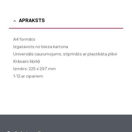
APRAKSTS
A4 formāts
Izgatavots no bieza kartona
Universāls caurumojums, stiprināts ar plastikāta plēvi
Krāsaini šķirkļi
Izmērs: 225 x 297 mm
1-12,ar cipariem