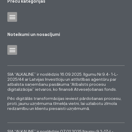
Preču kategorijas
Noteikumi un nosacījumi
SIA “ALKALINE” ir noslēdzis 16.09.2025. līgumu Nr.9.4- 1-L-
2025/44 ar Latvijas Investīciju un attīstības aģentūru par
atbalsta saņemšanu pasākuma “Atbalsts procesu
digitalizācijai” ietvaros, ko finansē Atveseļošanas fonds.
Pēc digitālās transformācijas ieviest pārdošanas procesu,
proti, jaunu uzņēmuma tīmekļa vietni, lai uzlabotu zīmola
redzamību un klientu piesaisti uzņēmumā.
SIA “ALKALINE” ir noslēdzis 07.01.2025 līgumu 9.2-17-L-