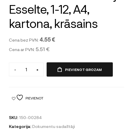
Esselte, 1-12, A4,
kartona, krāsains
4.55 €
Cena bez PVN:
5.51 €
Cena ar PVN:
-
+
PIEVIENOT GROZAM
PIEVIENOT
SKU:
150-00284
Kategorija:
Dokumentu sadalītāji