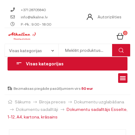
+371 28705840
Autorizēties
info@alkaline.lv
P.-Pk.: 9:00 - 18:00
0
Visas kategorijas
Bezmaksas piegāde pasūtījumiem virs
50 eur
Sākums
Biroja preces
Dokumentu uzglabāšana
Dokumentu sadalītāji
Dokumentu sadalītājs Esselte,
1-12, A4, kartona, krāsains