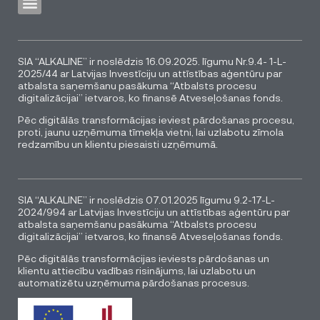
SIA “ALKALINE” ir noslēdzis 16.09.2025. līgumu Nr.9.4- 1-L-
2025/44 ar Latvijas Investīciju un attīstības aģentūru par
atbalsta saņemšanu pasākuma “Atbalsts procesu
digitalizācijai” ietvaros, ko finansē Atveseļošanas fonds.
Pēc digitālās transformācijas ieviest pārdošanas procesu,
proti, jaunu uzņēmuma tīmekļa vietni, lai uzlabotu zīmola
redzamību un klientu piesaisti uzņēmumā.
SIA “ALKALINE” ir noslēdzis 07.01.2025 līgumu 9.2-17-L-
2024/994 ar Latvijas Investīciju un attīstības aģentūru par
atbalsta saņemšanu pasākuma “Atbalsts procesu
digitalizācijai” ietvaros, ko finansē Atveseļošanas fonds.
Pēc digitālās transformācijas ieviests pārdošanas un
klientu attiecību vadības risinājums, lai uzlabotu un
automatizētu uzņēmuma pārdošanas procesus.