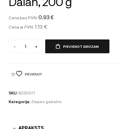
Dalan, 200 g
0.93 €
Cena bez PVN:
1.13 €
Cena ar PVN:
-
+
PIEVIENOT GROZAM
PIEVIENOT
SKU:
B230011
Kategorija:
Ziepes gabalos
APRAKSTS