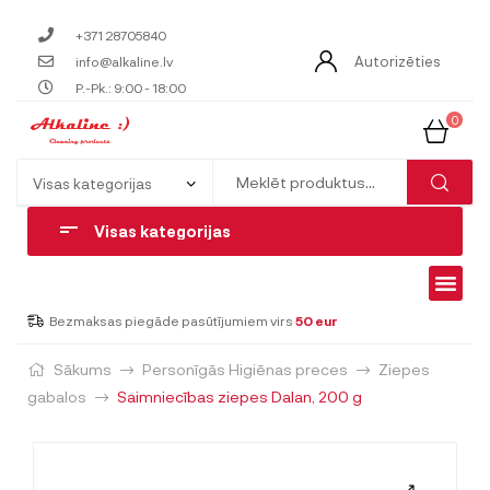
+371 28705840
Autorizēties
info@alkaline.lv
P.-Pk.: 9:00 - 18:00
0
Visas kategorijas
Bezmaksas piegāde pasūtījumiem virs
50 eur
Sākums
Personīgās Higiēnas preces
Ziepes
gabalos
Saimniecības ziepes Dalan, 200 g