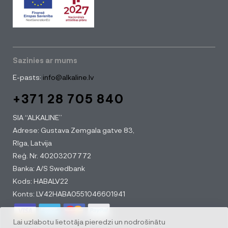
Sazinies ar mums
E-pasts:
info@alkaline.lv
+371 28 705 840
SIA “ALKALINE”
Adrese: Gustava Zemgala gatve 83,
Rīga, Latvija
Reģ. Nr. 40203207772
Banka: A/S Swedbank
Kods: HABALV22
Konts: LV42HABA0551046601941
Lai uzlabotu lietotāja pieredzi un nodrošinātu