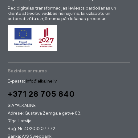
Pēc digitālās transformācijas ieviests pārdošanas un
klientu attiecību vadības risinājums, lai uzlabotu un
automatizētu uzņēmuma pārdošanas procesus.
Sazinies ar mums
E-pasts:
info@alkaline.lv
+371 28 705 840
SIA “ALKALINE”
Adrese: Gustava Zemgala gatve 83,
Rīga, Latvija
Reģ. Nr. 40203207772
Banka: A/S Swedbank