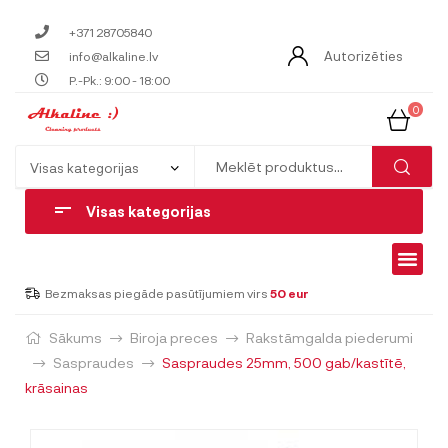
+371 28705840
Autorizēties
info@alkaline.lv
P.-Pk.: 9:00 - 18:00
0
Visas kategorijas
Bezmaksas piegāde pasūtījumiem virs
50 eur
Sākums
Biroja preces
Rakstāmgalda piederumi
Saspraudes
Saspraudes 25mm, 500 gab/kastītē,
krāsainas