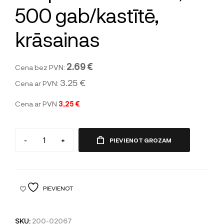
500 gab/kastītē,
krāsainas
2.69 €
Cena bez PVN:
3.25 €
Cena ar PVN:
Cena ar PVN
3,25 €
-
+
PIEVIENOT GROZAM
PIEVIENOT
SKU:
200-02067