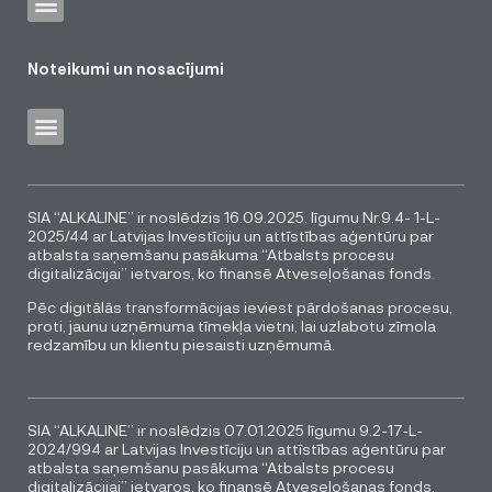
Noteikumi un nosacījumi
SIA “ALKALINE” ir noslēdzis 16.09.2025. līgumu Nr.9.4- 1-L-
2025/44 ar Latvijas Investīciju un attīstības aģentūru par
atbalsta saņemšanu pasākuma “Atbalsts procesu
digitalizācijai” ietvaros, ko finansē Atveseļošanas fonds.
Pēc digitālās transformācijas ieviest pārdošanas procesu,
proti, jaunu uzņēmuma tīmekļa vietni, lai uzlabotu zīmola
redzamību un klientu piesaisti uzņēmumā.
SIA “ALKALINE” ir noslēdzis 07.01.2025 līgumu 9.2-17-L-
2024/994 ar Latvijas Investīciju un attīstības aģentūru par
atbalsta saņemšanu pasākuma “Atbalsts procesu
digitalizācijai” ietvaros, ko finansē Atveseļošanas fonds.