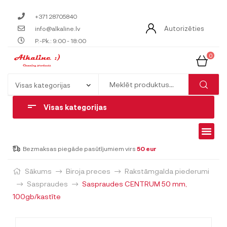
+371 28705840
Autorizēties
info@alkaline.lv
P.-Pk.: 9:00 - 18:00
0
Visas kategorijas
Bezmaksas piegāde pasūtījumiem virs
50 eur
Sākums
Biroja preces
Rakstāmgalda piederumi
Saspraudes
Saspraudes CENTRUM 50 mm,
100gb/kastīte