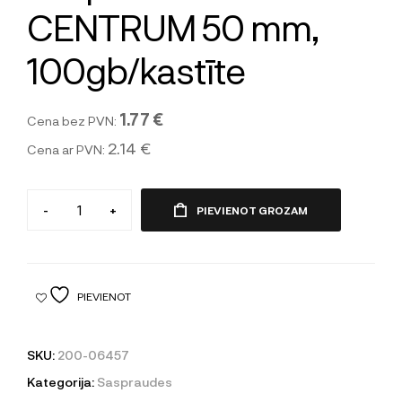
CENTRUM 50 mm,
100gb/kastīte
1.77 €
Cena bez PVN:
2.14 €
Cena ar PVN:
-
+
PIEVIENOT GROZAM
PIEVIENOT
SKU:
200-06457
Kategorija:
Saspraudes