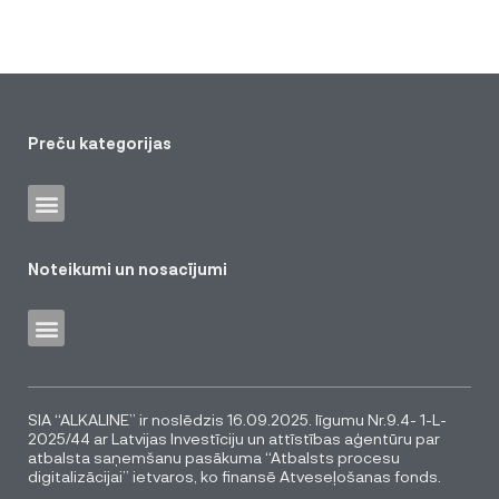
Preču kategorijas
Noteikumi un nosacījumi
SIA “ALKALINE” ir noslēdzis 16.09.2025. līgumu Nr.9.4- 1-L-
2025/44 ar Latvijas Investīciju un attīstības aģentūru par
atbalsta saņemšanu pasākuma “Atbalsts procesu
digitalizācijai” ietvaros, ko finansē Atveseļošanas fonds.