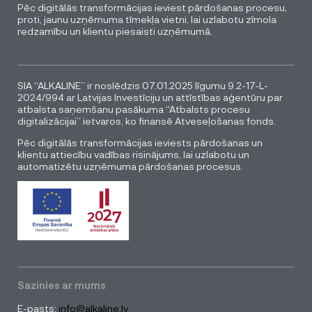
Pēc digitālās transformācijas ieviest pārdošanas procesu,
proti, jaunu uzņēmuma tīmekļa vietni, lai uzlabotu zīmola
redzamību un klientu piesaisti uzņēmumā.
SIA “ALKALINE” ir noslēdzis 07.01.2025 līgumu 9.2-17-L-
2024/994 ar Latvijas Investīciju un attīstības aģentūru par
atbalsta saņemšanu pasākuma “Atbalsts procesu
digitalizācijai” ietvaros, ko finansē Atveseļošanas fonds.
Pēc digitālās transformācijas ieviests pārdošanas un
klientu attiecību vadības risinājums, lai uzlabotu un
automatizētu uzņēmuma pārdošanas procesus.
Sazinies ar mums
E-pasts:
info@alkaline.lv