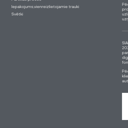
Pēc
Iepakojums,vienreizlietojamie trauki
pro
Svētki
uzl
uz
SIA
202
pa
dig
fon
Pēc
kli
au