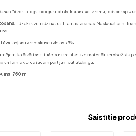
īšanas līdzeklis logu, spoguļu, stikla, keramikas virsmu, ledusskapju u
tošana:
līdzekli uzsmidzināt uz tīrāmās virsmas. Noslaucīt ar mitr
umu.
tāvs:
anjonu virsmaktīvās vielas <5%
ormējam, ka ārkārtas situācija ir izraisījusi izejmateriālu ierobežot
sa un forma var dažādām partijām būt atšķirīga.
pums: 750 ml
Saistītie prod