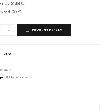
3.38 €
z PVN:
4.09 €
 PVN:
+
PIEVIENOT GROZAM
PIEVIENOT
00609
ja:
Stiklu tīrīšana