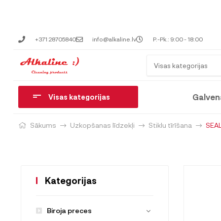
+371 28705840
info@alkaline.lv
P.-Pk.: 9:00 - 18:00
Visas kategorijas
Galven
Visas kategorijas
Sākums
Uzkopšanas līdzekļi
Stiklu tīrīšana
SEAL
Kategorijas
Biroja preces