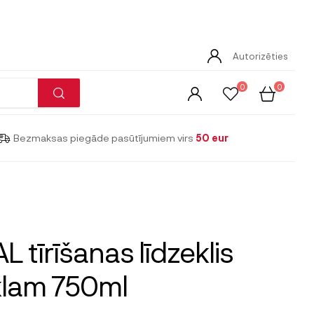
Autorizēties
0
0
Bezmaksas piegāde pasūtījumiem virs
50 eur
L tīrīšanas līdzeklis
klam 750ml