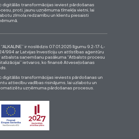
 digitālās transformācijas ieviest pārdošanas
cesu, proti, jaunu uzņēmuma tīmekļa vietni, lai
abotu zīmola redzamību un klientu piesaisti
ņēmumā.
 “ALKALINE” ir noslēdzis 07.01.2025 līgumu 9.2-17-L-
4/994 ar Latvijas Investīciju un attīstības aģentūru
r atbalsta saņemšanu pasākuma “Atbalsts procesu
italizācijai” ietvaros, ko finansē Atveseļošanas
ds.
 digitālās transformācijas ieviests pārdošanas un
entu attiecību vadības risinājums, lai uzlabotu un
tomatizētu uzņēmuma pārdošanas procesus.