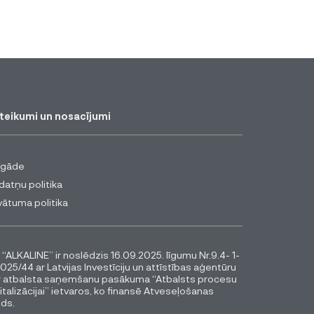
teikumi un nosacījumi
egāde
datņu politika
vātuma politika
 “ALKALINE” ir noslēdzis 16.09.2025. līgumu Nr.9.4- 1-
025/44 ar Latvijas Investīciju un attīstības aģentūru
r atbalsta saņemšanu pasākuma “Atbalsts procesu
italizācijai” ietvaros, ko finansē Atveseļošanas
ds.