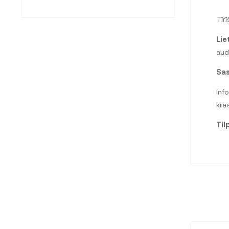
Tīr
Lie
aud
Sas
Inf
krā
Til