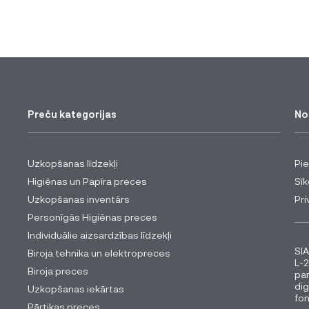
Preču kategorijas
No
Uzkopšanas līdzekļi
Pi
Higiēnas un Papīra preces
Sīk
Uzkopšanas inventārs
Pri
Personīgās Higiēnas preces
Individuālie aizsardzības līdzekļi
SIA
Biroja tehnika un elektropreces
L-2
Biroja preces
pa
dig
Uzkopšanas iekārtas
fon
Pārtikas preces