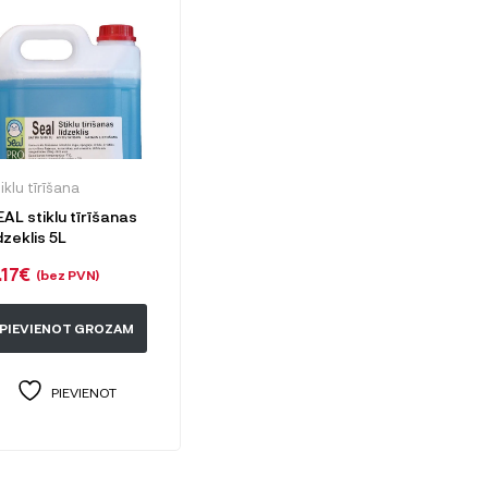
iklu tīrīšana
EAL stiklu tīrīšanas
dzeklis 5L
.17
€
(bez PVN)
PIEVIENOT GROZAM
PIEVIENOT