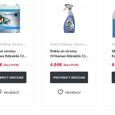
tīrīšana
,
Virsmu ikdienas uzkopšanai
Stiklu tīrīšana
,
Virsmu ikdienas uzkopšanai
St
 un virsmu
Stiklu un virsmu
S
as līdzeklis CIF
tīrīšanas līdzeklis CIF
lī
 & MULTI
PROFESSIONAL
€
4.86
€
8
(bez PVN)
(bez PVN)
CE ONT, 5L
Windows &
Multisurface cleaner,
750 ml
IENOT GROZAM
PIEVIENOT GROZAM
PIEVIENOT
PIEVIENOT