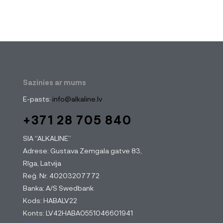
Sazinies ar mums
E-pasts:
info@alkaline.lv
+371 28 705 840
SIA “ALKALINE”
Adrese: Gustava Zemgala gatve 83,
Rīga, Latvija
Reģ. Nr. 40203207772
Banka: A/S Swedbank
Kods: HABALV22
Konts: LV42HABA0551046601941