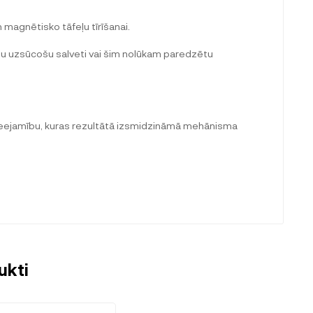
n magnētisko tāfeļu tīrīšanai.
umu uzsūcošu salveti vai šim nolūkam paredzētu
u pieejamību, kuras rezultātā izsmidzināmā mehānisma
ukti