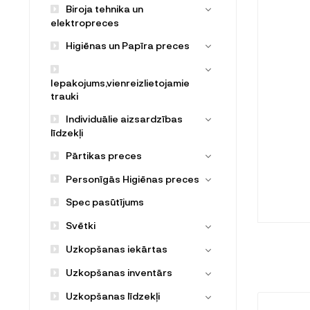
Biroja tehnika un
elektropreces
Higiēnas un Papīra preces
Iepakojums,vienreizlietojamie
trauki
Individuālie aizsardzības
līdzekļi
Pārtikas preces
Personīgās Higiēnas preces
Spec pasūtījums
Svētki
Uzkopšanas iekārtas
Uzkopšanas inventārs
Uzkopšanas līdzekļi