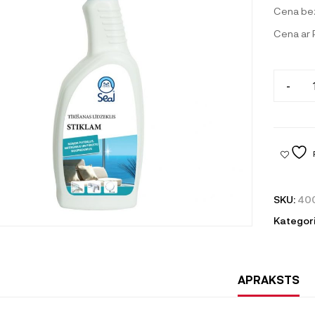
Cena be
Cena ar
-
SKU:
40
Kategori
APRAKSTS