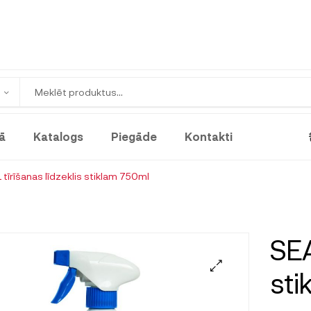
ā
Katalogs
Piegāde
Kontakti
 tīrīšanas līdzeklis stiklam 750ml
SEA
sti