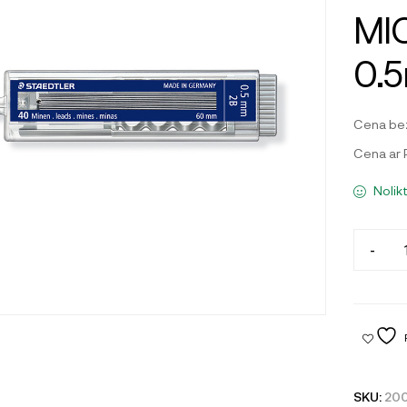
MI
0.
Cena be
Cena ar
Nolik
-
SKU:
20