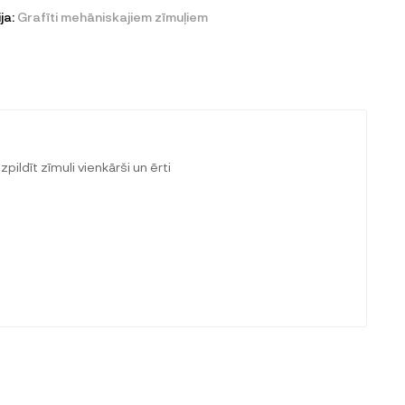
ja:
Grafīti mehāniskajiem zīmuļiem
ildīt zīmuli vienkārši un ērti