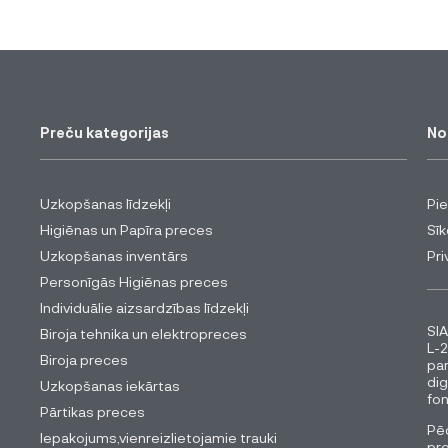
Preču kategorijas
No
Uzkopšanas līdzekļi
Pi
Higiēnas un Papīra preces
Sīk
Uzkopšanas inventārs
Pri
Personīgās Higiēnas preces
Individuālie aizsardzības līdzekļi
SIA
Biroja tehnika un elektropreces
L-2
Biroja preces
pa
dig
Uzkopšanas iekārtas
fon
Pārtikas preces
Pēc
Iepakojums,vienreizlietojamie trauki
pro