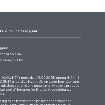
teikumi un nosacījumi
egāde
datņu politika
vātuma politika
 “ALKALINE” ir noslēdzis 16.09.2025. līgumu Nr.9.4- 1-
025/44 ar Latvijas Investīciju un attīstības aģentūru
r atbalsta saņemšanu pasākuma “Atbalsts procesu
italizācijai” ietvaros, ko finansē Atveseļošanas
ds.
 digitālās transformācijas ieviest pārdošanas
cesu, proti, jaunu uzņēmuma tīmekļa vietni, lai