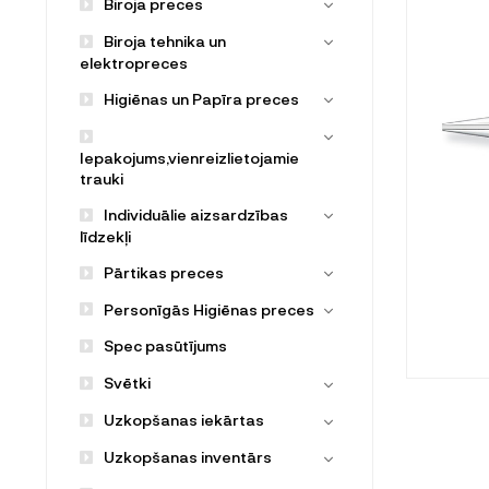
Biroja preces
Biroja tehnika un
elektropreces
Higiēnas un Papīra preces
Iepakojums,vienreizlietojamie
trauki
Individuālie aizsardzības
līdzekļi
Pārtikas preces
Personīgās Higiēnas preces
Spec pasūtījums
Svētki
Uzkopšanas iekārtas
Uzkopšanas inventārs