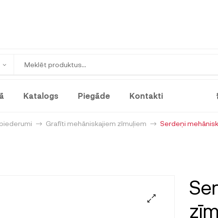
ā
Katalogs
Piegāde
Kontakti
 piederumi
Grafīti mehāniskajiem zīmuļiem
Serdeņi mehānis
Se
zī