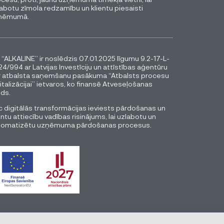
abotu zīmola redzamību un klientu piesaisti
ņēmumā.
 “ALKALINE” ir noslēdzis 07.01.2025 līgumu 9.2-17-L-
4/994 ar Latvijas Investīciju un attīstības aģentūru
r atbalsta saņemšanu pasākuma “Atbalsts procesu
italizācijai” ietvaros, ko finansē Atveseļošanas
ds.
 digitālās transformācijas ieviests pārdošanas un
entu attiecību vadības risinājums, lai uzlabotu un
tomatizētu uzņēmuma pārdošanas procesus.