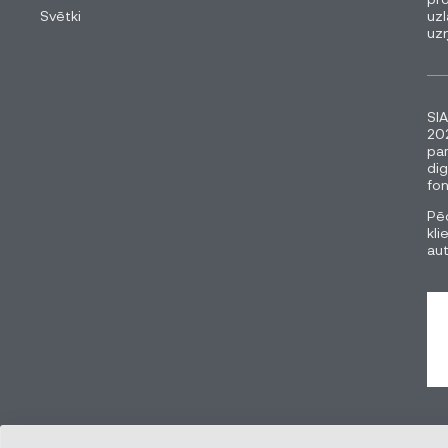
Svētki
uzl
uz
SIA
202
pa
dig
fon
Pēc
kli
au