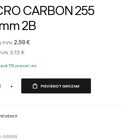
CRO CARBON 255
5mm 2B
2.59 €
z PVN:
3.13 €
 PVN:
tavā 119 prece/-es
+
PIEVIENOT GROZAM
PIEVIENOT
0-06969