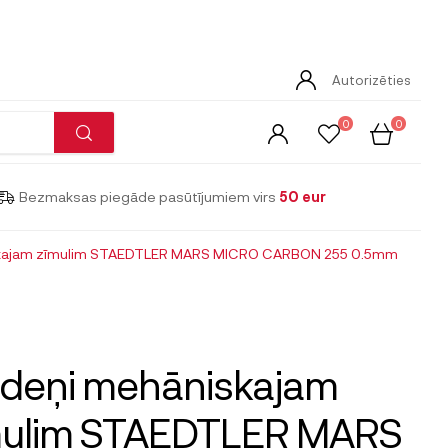
Autorizēties
0
0
Bezmaksas piegāde pasūtījumiem virs
50 eur
kajam zīmulim STAEDTLER MARS MICRO CARBON 255 0.5mm
rdeņi mehāniskajam
mulim STAEDTLER MARS