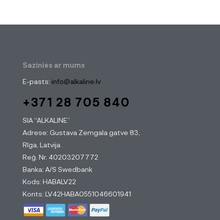
Sazinies ar mums
E-pasts:
info@alkaline.lv
+371 28 705 840
SIA “ALKALINE”
Adrese: Gustava Zemgala gatve 83,
Rīga, Latvija
Reģ. Nr. 40203207772
Banka: A/S Swedbank
Kods: HABALV22
Konts: LV42HABA0551046601941