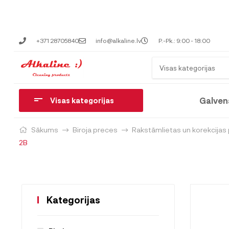
+371 28705840
info@alkaline.lv
P.-Pk.: 9:00 - 18:00
Visas kategorijas
Galven
Visas kategorijas
Sākums
Biroja preces
Rakstāmlietas un korekcijas
2B
Kategorijas