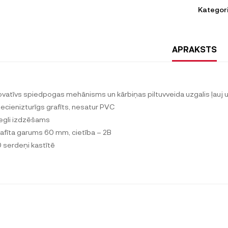
Kategori
APRAKSTS
novatīvs spiedpogas mehānisms un kārbiņas piltuvveida uzgalis ļauj uzp
riecienizturīgs grafīts, nesatur PVC
iegli izdzēšams
rafīta garums 60 mm, cietība – 2B
0 serdeņi kastītē