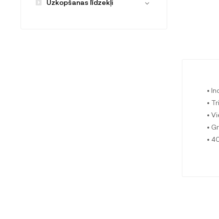
Uzkopšanas līdzekļi
• I
• T
• V
• G
• 4