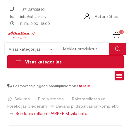
+371 28705840
Autorizēties
info@alkaline.lv
P.-Pk.: 9:00 - 18:00
0
Visas kategorijas
Bezmaksas piegāde pasūtījumiem virs
50 eur
Sākums
Biroja preces
Rakstāmlietas un
korekcijas piederumi
Dāvanu pildspalvas un komplekti
Serdenis rollerim PARKER M, zila tinte