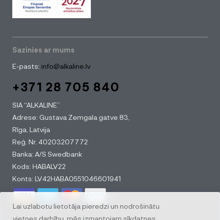
Sazinies ar mums
E-pasts:
info@alkaline.lv
+371 28 705 840
SIA “ALKALINE”
Adrese: Gustava Zemgala gatve 83,
Rīga, Latvija
Reģ. Nr. 40203207772
Banka: A/S Swedbank
Kods: HABALV22
Konts: LV42HABA0551046601941
Lai uzlabotu lietotāja pieredzi un nodrošinātu
vietnes darbību, mēs izmantojam sīkdatnes.