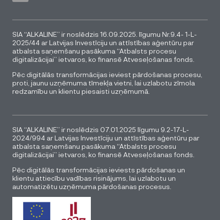
SIA “ALKALINE” ir noslēdzis 16.09.2025. līgumu Nr.9.4- 1-L-
2025/44 ar Latvijas Investīciju un attīstības aģentūru par
atbalsta saņemšanu pasākuma “Atbalsts procesu
digitalizācijai” ietvaros, ko finansē Atveseļošanas fonds.
Pēc digitālās transformācijas ieviest pārdošanas procesu,
proti, jaunu uzņēmuma tīmekļa vietni, lai uzlabotu zīmola
redzamību un klientu piesaisti uzņēmumā.
SIA “ALKALINE” ir noslēdzis 07.01.2025 līgumu 9.2-17-L-
2024/994 ar Latvijas Investīciju un attīstības aģentūru par
atbalsta saņemšanu pasākuma “Atbalsts procesu
digitalizācijai” ietvaros, ko finansē Atveseļošanas fonds.
Pēc digitālās transformācijas ieviests pārdošanas un
klientu attiecību vadības risinājums, lai uzlabotu un
automatizētu uzņēmuma pārdošanas procesus.