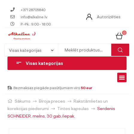
+371 28705840
Autorizēties
info@alkaline.lv
P.-Pk.: 9:00 - 18:00
0
Visas kategorijas
Bezmaksas piegāde pasūtījumiem virs
50 eur
Sākums
Biroja preces
Rakstāmlietas un
korekcijas piederumi
Tintes kapsulas
Serdenis
SCHNEIDER, melns, 30 gab./iepak.