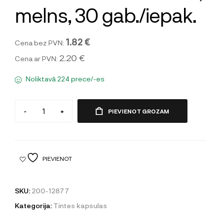
melns, 30 gab./iepak.
1.82 €
Cena bez PVN:
2.20 €
Cena ar PVN:
Noliktavā 224 prece/-es
-
+
PIEVIENOT GROZAM
PIEVIENOT
SKU:
200-12877
Kategorija:
Tintes kapsulas