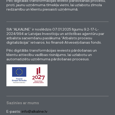
Pēc digitālās transformācijas ieviest pārdošanas procesu,
proti, jaunu uzņēmuma tīmekļa vietni, lai uzlabotu zīmola
redzamību un klientu piesaisti uzņēmumā.
SIA “ALKALINE” ir noslēdzis 07.01.2025 līgumu 9.2-17-L-
2024/994 ar Latvijas Investīciju un attīstības aģentūru par
atbalsta saņemšanu pasākuma “Atbalsts procesu
digitalizācijai” ietvaros, ko finansē Atveseļošanas fonds.
Pēc digitālās transformācijas ieviests pārdošanas un
klientu attiecību vadības risinājums, lai uzlabotu un
automatizētu uzņēmuma pārdošanas procesus.
Sazinies ar mums
E-pasts:
info@alkaline.lv