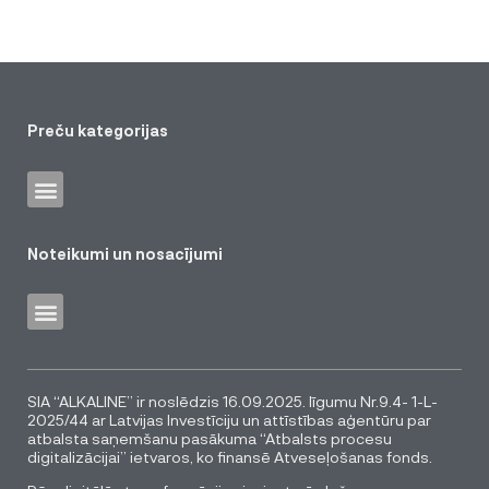
Preču kategorijas
Noteikumi un nosacījumi
SIA “ALKALINE” ir noslēdzis 16.09.2025. līgumu Nr.9.4- 1-L-
2025/44 ar Latvijas Investīciju un attīstības aģentūru par
atbalsta saņemšanu pasākuma “Atbalsts procesu
digitalizācijai” ietvaros, ko finansē Atveseļošanas fonds.