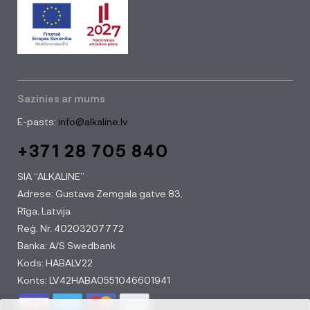
Sazinies ar mums
E-pasts:
info@alkaline.lv
+371 28 705 840
SIA “ALKALINE”
Adrese: Gustava Zemgala gatve 83,
Rīga, Latvija
Reģ. Nr. 40203207772
Banka: A/S Swedbank
Kods: HABALV22
Konts: LV42HABA0551046601941