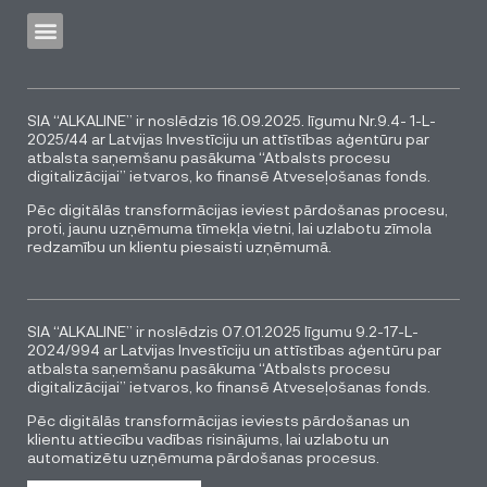
SIA “ALKALINE” ir noslēdzis 16.09.2025. līgumu Nr.9.4- 1-L-
2025/44 ar Latvijas Investīciju un attīstības aģentūru par
atbalsta saņemšanu pasākuma “Atbalsts procesu
digitalizācijai” ietvaros, ko finansē Atveseļošanas fonds.
Pēc digitālās transformācijas ieviest pārdošanas procesu,
proti, jaunu uzņēmuma tīmekļa vietni, lai uzlabotu zīmola
redzamību un klientu piesaisti uzņēmumā.
SIA “ALKALINE” ir noslēdzis 07.01.2025 līgumu 9.2-17-L-
2024/994 ar Latvijas Investīciju un attīstības aģentūru par
atbalsta saņemšanu pasākuma “Atbalsts procesu
digitalizācijai” ietvaros, ko finansē Atveseļošanas fonds.
Pēc digitālās transformācijas ieviests pārdošanas un
klientu attiecību vadības risinājums, lai uzlabotu un
automatizētu uzņēmuma pārdošanas procesus.