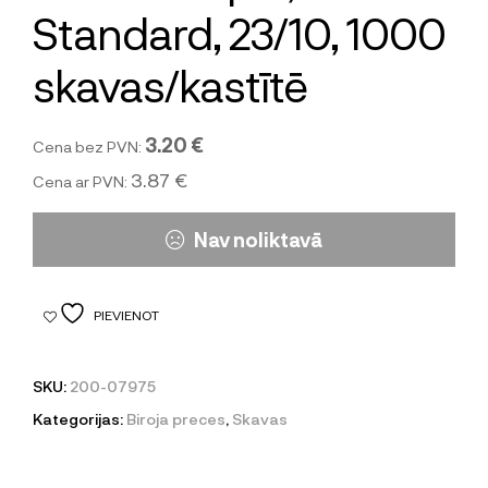
Standard, 23/10, 1000
skavas/kastītē
3.20 €
Cena bez PVN:
3.87 €
Cena ar PVN:
Nav noliktavā
PIEVIENOT
SKU:
200-07975
Kategorijas:
Biroja preces
,
Skavas