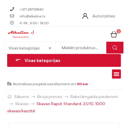
+371 28705840
Autorizēties
info@alkaline.lv
P.-Pk.: 9:00 - 18:00
0
Visas kategorijas
Bezmaksas piegāde pasūtījumiem virs
50 eur
Sākums
Biroja preces
Rakstāmgalda piederumi
Skavas
Skavas Rapid, Standard, 23/10, 1000
skavas/kastītē