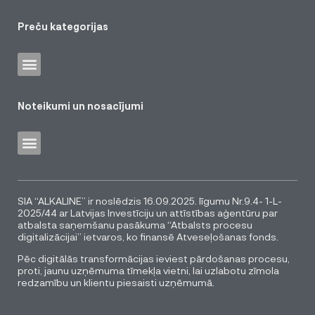
Preču kategorijas
Noteikumi un nosacījumi
SIA “ALKALINE” ir noslēdzis 16.09.2025. līgumu Nr.9.4- 1-L-
2025/44 ar Latvijas Investīciju un attīstības aģentūru par
atbalsta saņemšanu pasākuma “Atbalsts procesu
digitalizācijai” ietvaros, ko finansē Atveseļošanas fonds.
Pēc digitālās transformācijas ieviest pārdošanas procesu,
proti, jaunu uzņēmuma tīmekļa vietni, lai uzlabotu zīmola
redzamību un klientu piesaisti uzņēmumā.