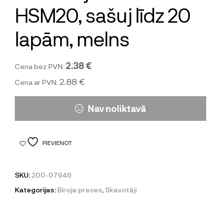
HSM20, sašuj līdz 20
lapām, melns
2.38 €
Cena bez PVN:
2.88 €
Cena ar PVN:
Nav noliktavā
PIEVIENOT
SKU:
200-07946
Kategorijas:
Biroja preces
,
Skavotāji