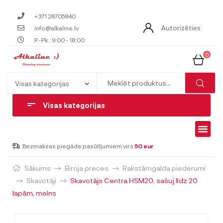
+371 28705840
Autorizēties
info@alkaline.lv
P.-Pk.: 9:00 - 18:00
0
Visas kategorijas
Bezmaksas piegāde pasūtījumiem virs
50 eur
Sākums
Biroja preces
Rakstāmgalda piederumi
Skavotāji
Skavotājs Centra HSM20, sašuj līdz 20
lapām, melns