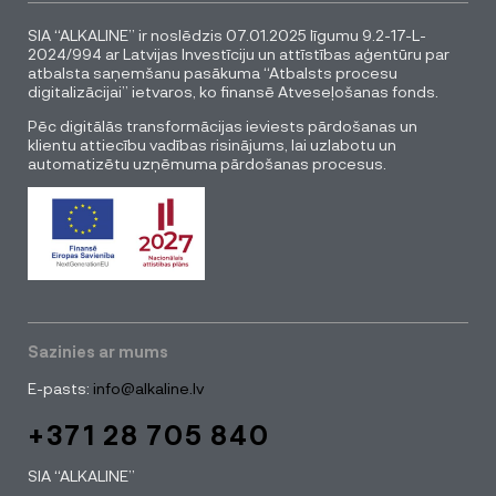
SIA “ALKALINE” ir noslēdzis 07.01.2025 līgumu 9.2-17-L-
2024/994 ar Latvijas Investīciju un attīstības aģentūru par
atbalsta saņemšanu pasākuma “Atbalsts procesu
digitalizācijai” ietvaros, ko finansē Atveseļošanas fonds.
Pēc digitālās transformācijas ieviests pārdošanas un
klientu attiecību vadības risinājums, lai uzlabotu un
automatizētu uzņēmuma pārdošanas procesus.
Sazinies ar mums
E-pasts:
info@alkaline.lv
+371 28 705 840
SIA “ALKALINE”