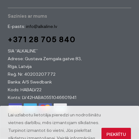
Sazinies ar mums
E-pasts:
info@alkaline.lv
+371 28 705 840
SIA “ALKALINE”
Adrese: Gustava Zemgala gatve 83,
Rīga, Latvija
Reģ. Nr. 40203207772
Banka: A/S Swedbank
Kods: HABALV22
Konts: LV42HABA0551046601941
Lai uzlabotu lietotāja pieredzi un nodrošinātu
vietnes darbību, mēs izmantojam sīkdatnes.
Turpinot izmantot šo vietni, Jūs piekrītat
PIEKRĪTU
© All rights reserved
sīkdatņu izmantošanai. Vairāk informācijas