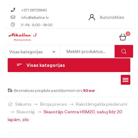
+371 28705840
Autorizēties
info@alkaline.lv
P.-Pk.: 9:00 - 18:00
0
Visas kategorijas
Bezmaksas piegāde pasūtījumiem virs
50 eur
Sākums
Biroja preces
Rakstāmgalda piederumi
Skavotāji
Skavotājs Centra HSM20, sašuj līdz 20
lapām, zils