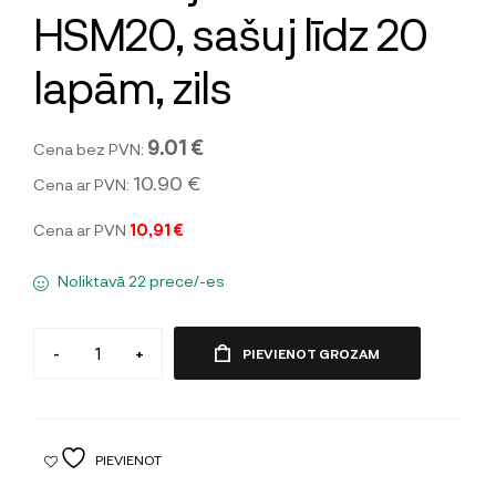
HSM20, sašuj līdz 20
lapām, zils
9.01 €
Cena bez PVN:
10.90 €
Cena ar PVN:
Cena ar PVN
10,91 €
Noliktavā 22 prece/-es
-
+
PIEVIENOT GROZAM
PIEVIENOT