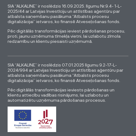
SIA “ALKALINE” ir noslēdzis 16.09.2025. līgumu Nr.9.4- 1-L-
2025/44 ar Latvijas Investīciju un attīstības aģentūru par
atbalsta saņemšanu pasākuma “Atbalsts procesu
digitalizācijai” ietvaros, ko finansē Atveseļošanas fonds.
Pēc digitālās transformācijas ieviest pārdošanas procesu,
proti, jaunu uzņēmuma tīmekļa vietni, lai uzlabotu zīmola
redzamību un klientu piesaisti uzņēmumā.
SIA “ALKALINE” ir noslēdzis 07.01.2025 līgumu 9.2-17-L-
2024/994 ar Latvijas Investīciju un attīstības aģentūru par
atbalsta saņemšanu pasākuma “Atbalsts procesu
digitalizācijai” ietvaros, ko finansē Atveseļošanas fonds.
Pēc digitālās transformācijas ieviests pārdošanas un
klientu attiecību vadības risinājums, lai uzlabotu un
automatizētu uzņēmuma pārdošanas procesus.