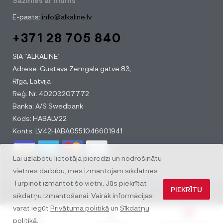
Sazinies ar mums
E-pasts:
info@alkaline.lv
+371 28 705 840
SIA “ALKALINE”
Adrese: Gustava Zemgala gatve 83,
Rīga, Latvija
Reģ. Nr. 40203207772
Banka: A/S Swedbank
Kods: HABALV22
Konts: LV42HABA0551046601941
Lai uzlabotu lietotāja pieredzi un nodrošinātu
vietnes darbību, mēs izmantojam sīkdatnes.
Turpinot izmantot šo vietni, Jūs piekrītat
PIEKRĪTU
© All rights reserved
sīkdatņu izmantošanai. Vairāk informācijas
varat iegūt
Privātuma politikā
un
Sīkdatņu
0
politikā
.