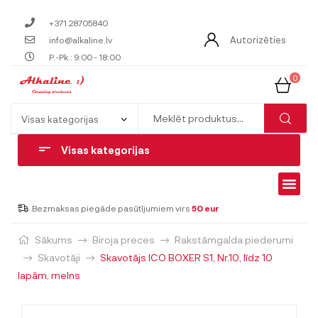
+371 28705840
Autorizēties
info@alkaline.lv
P.-Pk.: 9:00 - 18:00
0
Visas kategorijas
Bezmaksas piegāde pasūtījumiem virs
50 eur
Sākums
Biroja preces
Rakstāmgalda piederumi
Skavotāji
Skavotājs ICO BOXER S1, Nr.10, līdz 10
lapām, melns