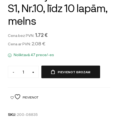
S1, Nr.10, līdz 10 lapām,
melns
1.72 €
Cena bez PVN:
2.08 €
Cena ar PVN:
Noliktavā 47 prece/-es
-
+
PIEVIENOT GROZAM
PIEVIENOT
SKU:
200-08835