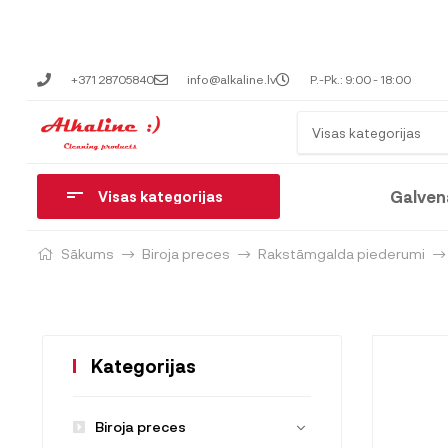
+371 28705840
info@alkaline.lv
P.-Pk.: 9:00 - 18:00
Visas kategorijas
Galven
Visas kategorijas
Sākums
Biroja preces
Rakstāmgalda piederumi
Kategorijas
Biroja preces