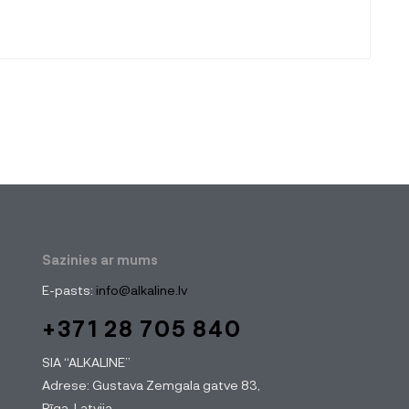
Sazinies ar mums
E-pasts:
info@alkaline.lv
+371 28 705 840
SIA “ALKALINE”
Adrese: Gustava Zemgala gatve 83,
Rīga, Latvija