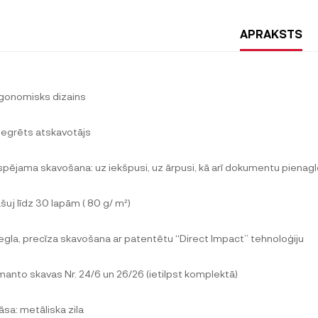
APRAKSTS
rgonomisks dizains
ntegrēts atskavotājs
espējama skavošana: uz iekšpusi, uz ārpusi, kā arī dokumentu pienag
ašuj līdz 30 lapām ( 80 g/ m²)
iegla, precīza skavošana ar patentētu “Direct Impact” tehnoloģiju
zmanto skavas Nr. 24/6 un 26/26 (ietilpst komplektā)
āsa: metāliska zila