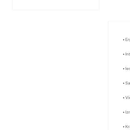
• E
• I
• I
• S
• V
• I
• Kr