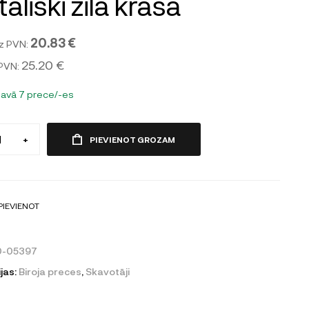
āliski zila krāsa
20.83 €
z PVN:
25.20 €
 PVN:
tavā 7 prece/-es
+
PIEVIENOT GROZAM
PIEVIENOT
0-05397
jas:
Biroja preces
,
Skavotāji