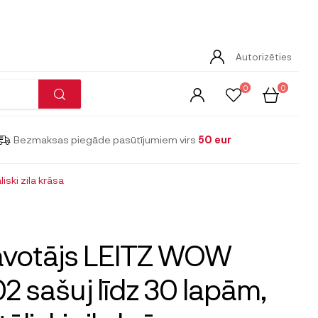
Autorizēties
0
0
Bezmaksas piegāde pasūtījumiem virs
50 eur
ski zila krāsa
avotājs LEITZ WOW
2 sašuj līdz 30 lapām,