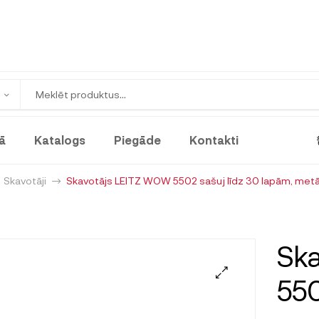
ā
Katalogs
Piegāde
Kontakti
Skavotāji
Skavotājs LEITZ WOW 5502 sašuj līdz 30 lapām, metāli
Sk
550