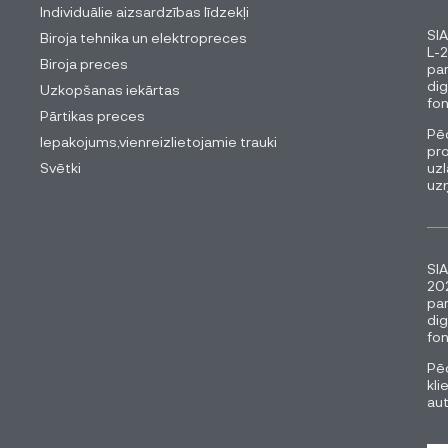
Individuālie aizsardzības līdzekļi
SIA
Biroja tehnika un elektropreces
L-2
Biroja preces
pa
dig
Uzkopšanas iekārtas
fon
Pārtikas preces
Pēc
Iepakojums,vienreizlietojamie trauki
pro
Svētki
uzl
uz
SIA
202
pa
dig
fon
Pēc
kli
au