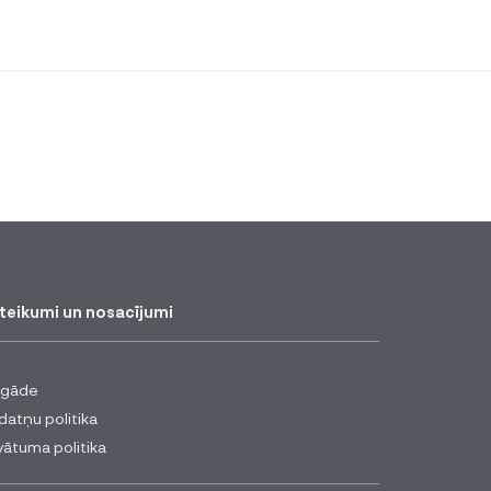
teikumi un nosacījumi
egāde
datņu politika
vātuma politika