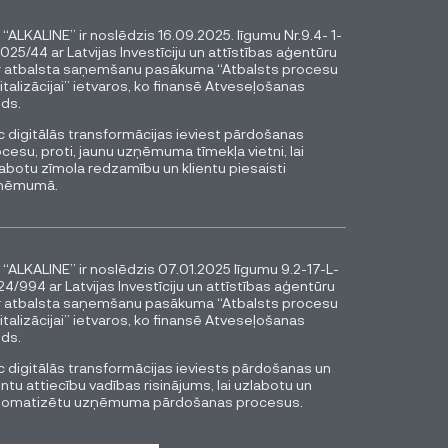
 “ALKALINE” ir noslēdzis 16.09.2025. līgumu Nr.9.4- 1-
025/44 ar Latvijas Investīciju un attīstības aģentūru
r atbalsta saņemšanu pasākuma “Atbalsts procesu
italizācijai” ietvaros, ko finansē Atveseļošanas
ds.
 digitālās transformācijas ieviest pārdošanas
cesu, proti, jaunu uzņēmuma tīmekļa vietni, lai
abotu zīmola redzamību un klientu piesaisti
ņēmumā.
 “ALKALINE” ir noslēdzis 07.01.2025 līgumu 9.2-17-L-
4/994 ar Latvijas Investīciju un attīstības aģentūru
r atbalsta saņemšanu pasākuma “Atbalsts procesu
italizācijai” ietvaros, ko finansē Atveseļošanas
ds.
 digitālās transformācijas ieviests pārdošanas un
entu attiecību vadības risinājums, lai uzlabotu un
tomatizētu uzņēmuma pārdošanas procesus.