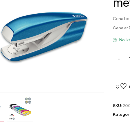
met
Cena be
Cena ar
Nolik
-
SKU:
20
Kategori