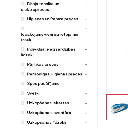
Biroja tehnika un
elektropreces
Higiēnas un Papīra preces
Iepakojums,vienreizlietojamie
trauki
Individuālie aizsardzības
līdzekļi
Pārtikas preces
Personīgās Higiēnas preces
Spec pasūtījums
Svētki
Uzkopšanas iekārtas
Uzkopšanas inventārs
Uzkopšanas līdzekļi