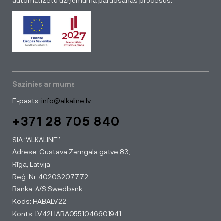
automatizētu uzņēmuma pārdošanas procesus.
Sazinies ar mums
E-pasts:
info@alkaline.lv
+371 28 705 840
SIA “ALKALINE”
Adrese: Gustava Zemgala gatve 83,
Rīga, Latvija
Reģ. Nr. 40203207772
Banka: A/S Swedbank
Kods: HABALV22
Konts: LV42HABA0551046601941