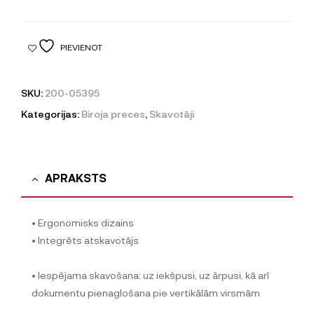
PIEVIENOT
SKU:
200-05395
Kategorijas:
Biroja preces
,
Skavotāji
APRAKSTS
• Ergonomisks dizains
• Integrēts atskavotājs
• Iespējama skavošana: uz iekšpusi, uz ārpusi, kā arī
dokumentu pienaglošana pie vertikālām virsmām