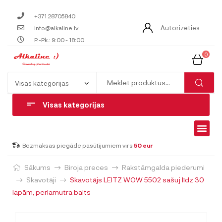
+371 28705840
Autorizēties
info@alkaline.lv
P.-Pk.: 9:00 - 18:00
0
Visas kategorijas
Bezmaksas piegāde pasūtījumiem virs
50 eur
Sākums
Biroja preces
Rakstāmgalda piederumi
Skavotāji
Skavotājs LEITZ WOW 5502 sašuj līdz 30
lapām, perlamutra balts