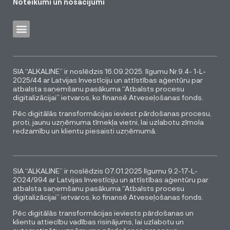
Noteikumi un nosacījumi
SIA “ALKALINE” ir noslēdzis 16.09.2025. līgumu Nr.9.4- 1-L-
2025/44 ar Latvijas Investīciju un attīstības aģentūru par
atbalsta saņemšanu pasākuma “Atbalsts procesu
digitalizācijai” ietvaros, ko finansē Atveseļošanas fonds.
Pēc digitālās transformācijas ieviest pārdošanas procesu,
proti, jaunu uzņēmuma tīmekļa vietni, lai uzlabotu zīmola
redzamību un klientu piesaisti uzņēmumā.
SIA “ALKALINE” ir noslēdzis 07.01.2025 līgumu 9.2-17-L-
2024/994 ar Latvijas Investīciju un attīstības aģentūru par
atbalsta saņemšanu pasākuma “Atbalsts procesu
digitalizācijai” ietvaros, ko finansē Atveseļošanas fonds.
Pēc digitālās transformācijas ieviests pārdošanas un
klientu attiecību vadības risinājums, lai uzlabotu un