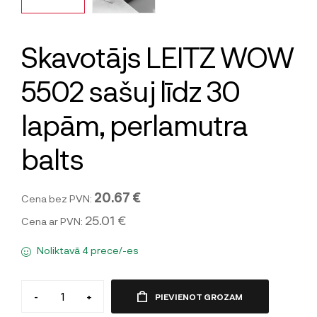
Skavotājs LEITZ WOW
5502 sašuj līdz 30
lapām, perlamutra
balts
20.67 €
Cena bez PVN:
25.01 €
Cena ar PVN:
Noliktavā 4 prece/-es
-
+
PIEVIENOT GROZAM