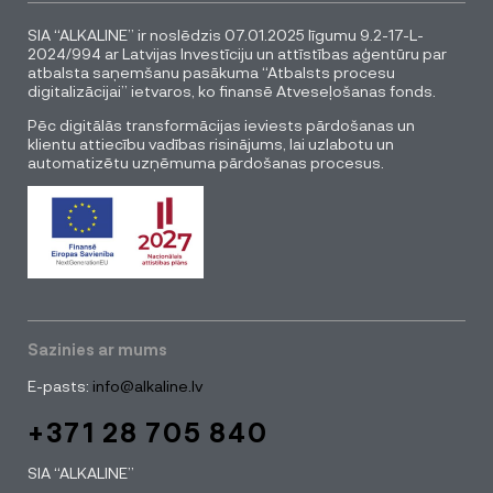
SIA “ALKALINE” ir noslēdzis 07.01.2025 līgumu 9.2-17-L-
2024/994 ar Latvijas Investīciju un attīstības aģentūru par
atbalsta saņemšanu pasākuma “Atbalsts procesu
digitalizācijai” ietvaros, ko finansē Atveseļošanas fonds.
Pēc digitālās transformācijas ieviests pārdošanas un
klientu attiecību vadības risinājums, lai uzlabotu un
automatizētu uzņēmuma pārdošanas procesus.
Sazinies ar mums
E-pasts:
info@alkaline.lv
+371 28 705 840
SIA “ALKALINE”