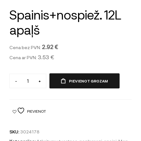
Spainis+nospiež. 12L
apaļš
2.92 €
Cena bez PVN:
3.53 €
Cena ar PVN:
-
+
PIEVIENOT GROZAM
PIEVIENOT
SKU:
3024178