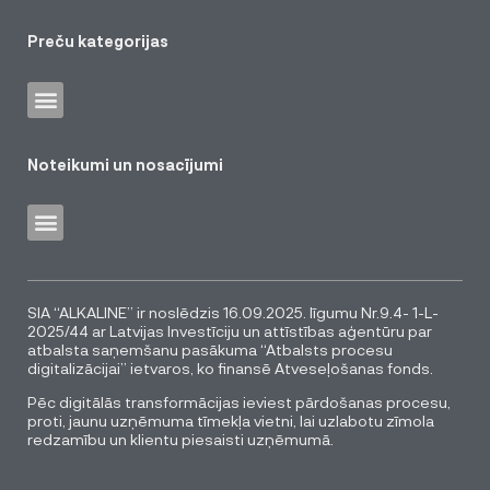
Preču kategorijas
Noteikumi un nosacījumi
SIA “ALKALINE” ir noslēdzis 16.09.2025. līgumu Nr.9.4- 1-L-
2025/44 ar Latvijas Investīciju un attīstības aģentūru par
atbalsta saņemšanu pasākuma “Atbalsts procesu
digitalizācijai” ietvaros, ko finansē Atveseļošanas fonds.
Pēc digitālās transformācijas ieviest pārdošanas procesu,
proti, jaunu uzņēmuma tīmekļa vietni, lai uzlabotu zīmola
redzamību un klientu piesaisti uzņēmumā.