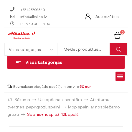
+371 28705840
Autorizēties
info@alkaline.lv
P.-Pk.: 9:00 - 18:00
0
Visas kategorijas
Bezmaksas piegāde pasūtījumiem virs
50 eur
Sākums
Uzkopšanas inventārs
Atkritumu
tvertnes, papīrgrozi, spaiņi
Mop spaiņi ar nospiežamo
grozu
Spainis+nospiež. 12L apaļš