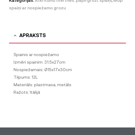
Kategorijas:
Atkritumu tvertnes, papīrgrozi, spaiņi
,
Mop
spaiņi ar nospiežamo grozu
APRAKSTS
Spainis ar nospiežamo
Izmēri spainim: 31.5x27cm
Nospiežamais: Ø15x17x30cm
Tilpums: 12L
Materiāls: plastmasa, metāls
Ražots: Itālijā