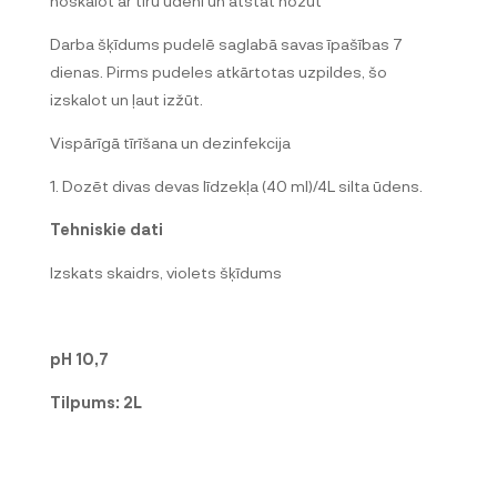
noskalot ar tīru ūdeni un atstāt nožūt
Darba šķīdums pudelē saglabā savas īpašības 7
dienas. Pirms pudeles atkārtotas uzpildes, šo
izskalot un ļaut izžūt.
Vispārīgā tīrīšana un dezinfekcija
1. Dozēt divas devas līdzekļa (40 ml)/4L silta ūdens.
Tehniskie dati
Izskats skaidrs, violets šķīdums
pH 10,7
Tilpums: 2L