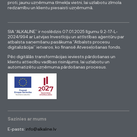
proti, jaunu uzņēmuma tīmekļa vietni, lai uzlabotu zīmola
redzamību un klientu piesaisti uzņēmumā.
SIA “ALKALINE” ir noslēdzis 07.01.2025 līgumu 9.2-17-L-
2024/994 ar Latvijas Investīciju un attīstības aģentūru par
atbalsta saņemšanu pasākuma “Atbalsts procesu
digitalizācijai” ietvaros, ko finansē Atveseļošanas fonds.
Pēc digitālās transformācijas ieviests pārdošanas un
klientu attiecību vadības risinājums, lai uzlabotu un
automatizētu uzņēmuma pārdošanas procesus.
Sazinies ar mums
E-pasts:
info@alkaline.lv