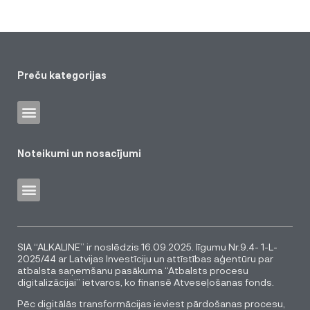
Preču kategorijas
Noteikumi un nosacījumi
SIA “ALKALINE” ir noslēdzis 16.09.2025. līgumu Nr.9.4- 1-L-
2025/44 ar Latvijas Investīciju un attīstības aģentūru par
atbalsta saņemšanu pasākuma “Atbalsts procesu
digitalizācijai” ietvaros, ko finansē Atveseļošanas fonds.
Pēc digitālās transformācijas ieviest pārdošanas procesu,