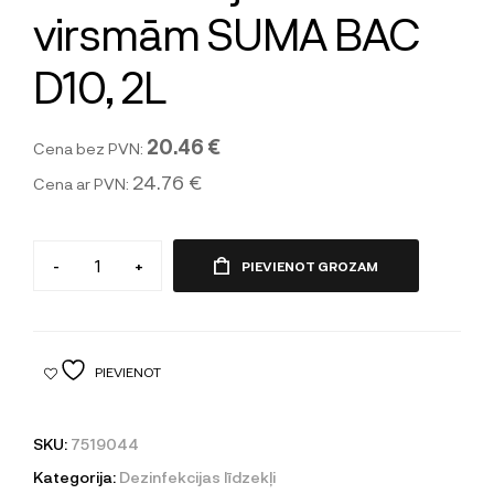
virsmām SUMA BAC
D10, 2L
20.46 €
Cena bez PVN:
24.76 €
Cena ar PVN:
-
+
PIEVIENOT GROZAM
PIEVIENOT
SKU:
7519044
Kategorija:
Dezinfekcijas līdzekļi