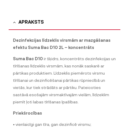
APRAKSTS
Dezinfekcijas līdzeklis virsmām ar mazgāšanas
efektu Suma Bac D10 2L – koncentrāts
Suma Bac D10
ir šķidrs, koncentrēts dezinfekcijas un
tīrīšanas līdzeklis virsmām, kas nonāk saskarē ar
pārtikas produktiem. Līdzeklis piemērots virsmu
tīrīšanai un dezinficēšanai pārtikas rūpniecībā un
vietās, kur tiek strādāts ar pārtiku. Pateicoties
sastāvā esošajām virsmaktīvajām vielām, līdzeklim
piemīt ļoti labas tīrīšanas īpašības.
Priekšrocības
• vienlaicīgi gan tīra, gan dezinficē virsmu;