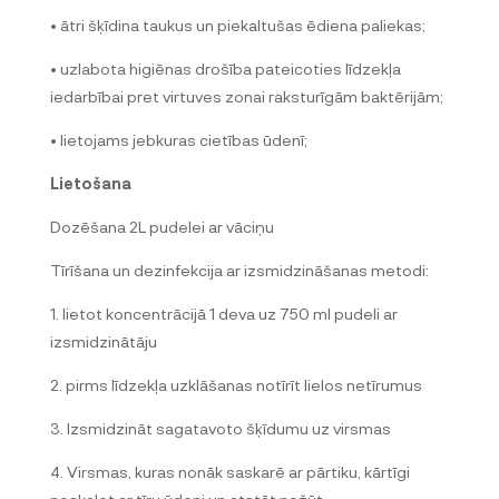
• ātri šķīdina taukus un piekaltušas ēdiena paliekas;
• uzlabota higiēnas drošība pateicoties līdzekļa
iedarbībai pret virtuves zonai raksturīgām baktērijām;
• lietojams jebkuras cietības ūdenī;
Lietošana
Dozēšana 2L pudelei ar vāciņu
Tīrīšana un dezinfekcija ar izsmidzināšanas metodi:
1. lietot koncentrācijā 1 deva uz 750 ml pudeli ar
izsmidzinātāju
2. pirms līdzekļa uzklāšanas notīrīt lielos netīrumus
3. Izsmidzināt sagatavoto šķīdumu uz virsmas
4. Virsmas, kuras nonāk saskarē ar pārtiku, kārtīgi