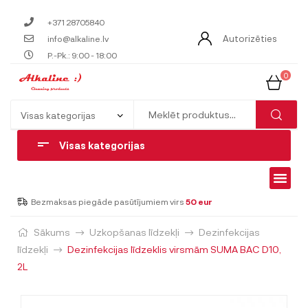
+371 28705840
Autorizēties
info@alkaline.lv
P.-Pk.: 9:00 - 18:00
0
Visas kategorijas
Bezmaksas piegāde pasūtījumiem virs
50 eur
Sākums
Uzkopšanas līdzekļi
Dezinfekcijas
līdzekļi
Dezinfekcijas līdzeklis virsmām SUMA BAC D10,
2L