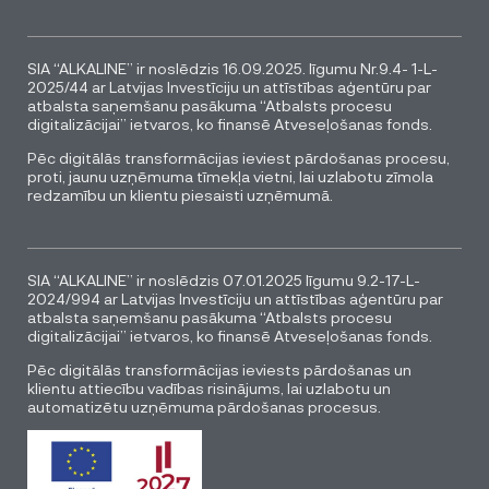
SIA “ALKALINE” ir noslēdzis 16.09.2025. līgumu Nr.9.4- 1-L-
2025/44 ar Latvijas Investīciju un attīstības aģentūru par
atbalsta saņemšanu pasākuma “Atbalsts procesu
digitalizācijai” ietvaros, ko finansē Atveseļošanas fonds.
Pēc digitālās transformācijas ieviest pārdošanas procesu,
proti, jaunu uzņēmuma tīmekļa vietni, lai uzlabotu zīmola
redzamību un klientu piesaisti uzņēmumā.
SIA “ALKALINE” ir noslēdzis 07.01.2025 līgumu 9.2-17-L-
2024/994 ar Latvijas Investīciju un attīstības aģentūru par
atbalsta saņemšanu pasākuma “Atbalsts procesu
digitalizācijai” ietvaros, ko finansē Atveseļošanas fonds.
Pēc digitālās transformācijas ieviests pārdošanas un
klientu attiecību vadības risinājums, lai uzlabotu un
automatizētu uzņēmuma pārdošanas procesus.