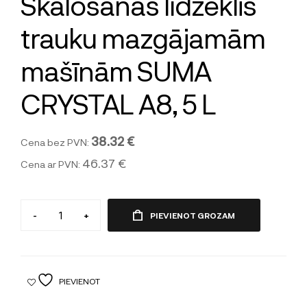
Skalošanas līdzeklis
trauku mazgājamām
mašīnām SUMA
CRYSTAL A8, 5 L
38.32 €
Cena bez PVN:
46.37 €
Cena ar PVN:
-
+
PIEVIENOT GROZAM
PIEVIENOT