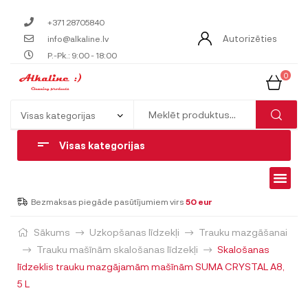
+371 28705840
Autorizēties
info@alkaline.lv
P.-Pk.: 9:00 - 18:00
0
Visas kategorijas
Bezmaksas piegāde pasūtījumiem virs
50 eur
Sākums
Uzkopšanas līdzekļi
Trauku mazgāšanai
Trauku mašīnām skalošanas līdzekļi
Skalošanas
līdzeklis trauku mazgājamām mašīnām SUMA CRYSTAL A8,
5 L