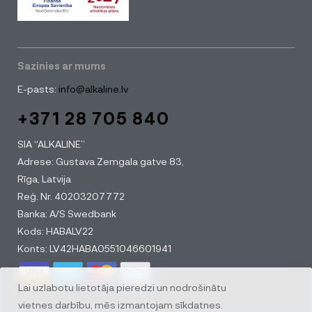
Sazinies ar mums
E-pasts:
info@alkaline.lv
+371 28 705 840
SIA “ALKALINE”
Adrese: Gustava Zemgala gatve 83,
Rīga, Latvija
Reģ. Nr. 40203207772
Banka: A/S Swedbank
Kods: HABALV22
Konts: LV42HABA0551046601941
Lai uzlabotu lietotāja pieredzi un nodrošinātu
vietnes darbību, mēs izmantojam sīkdatnes.