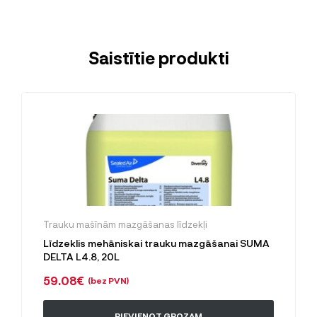
Saistītie produkti
Trauku mašīnām mazgāšanas līdzekļi
Līdzeklis mehāniskai trauku mazgāšanai SUMA
DELTA L4.8, 20L
59.08
€
(bez PVN)
PIEVIENOT GROZAM