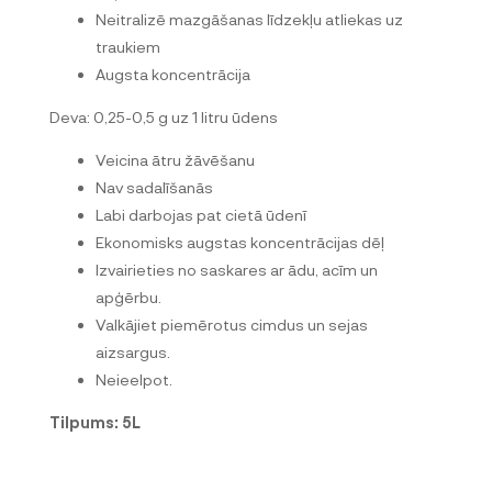
Neitralizē mazgāšanas līdzekļu atliekas uz
traukiem
Augsta koncentrācija
Deva: 0,25-0,5 g uz 1 litru ūdens
Veicina ātru žāvēšanu
Nav sadalīšanās
Labi darbojas pat cietā ūdenī
Ekonomisks augstas koncentrācijas dēļ
Izvairieties no saskares ar ādu, acīm un
apģērbu.
Valkājiet piemērotus cimdus un sejas
aizsargus.
Neieelpot.
Tilpums: 5L