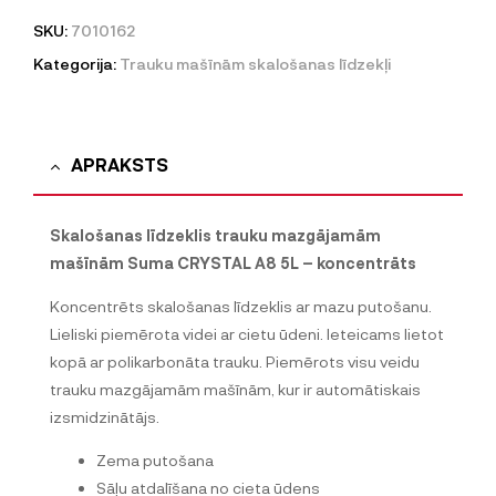
SKU:
7010162
Kategorija:
Trauku mašīnām skalošanas līdzekļi
APRAKSTS
Skalošanas līdzeklis trauku mazgājamām
mašīnām Suma CRYSTAL A8 5L – koncentrāts
Koncentrēts skalošanas līdzeklis ar mazu putošanu.
Lieliski piemērota videi ar cietu ūdeni. Ieteicams lietot
kopā ar polikarbonāta trauku. Piemērots visu veidu
trauku mazgājamām mašīnām, kur ir automātiskais
izsmidzinātājs.
Zema putošana
Sāļu atdalīšana no cieta ūdens